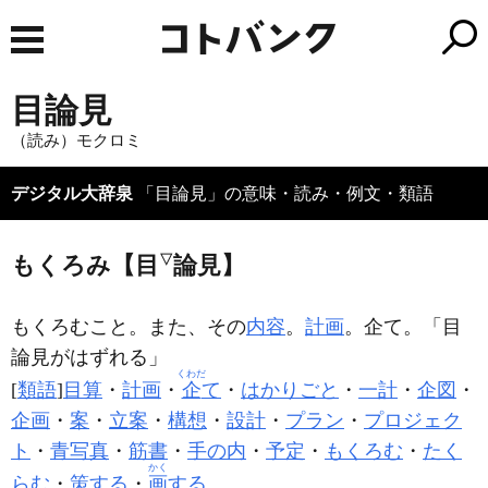
目論見
（読み）モクロミ
デジタル大辞泉
「目論見」の意味・読み・例文・類語
もくろみ【目
▽
論見】
もくろむこと。また、その
内容
。
計画
。企て。「
目
論見
がはずれる」
くわだ
[
類語
]
目算
・
計画
・
企
て
・
はかりごと
・
一計
・
企図
・
企画
・
案
・
立案
・
構想
・
設計
・
プラン
・
プロジェク
ト
・
青写真
・
筋書
・
手の内
・
予定
・
もくろむ
・
たく
かく
らむ
・
策する
・
画
する