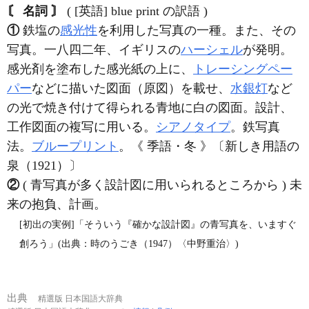
〘 名詞 〙
( [英語] blue print の訳語 )
①
鉄塩の
感光性
を利用した写真の一種。また、その
写真。一八四二年、イギリスの
ハーシェル
が発明。
感光剤を塗布した感光紙の上に、
トレーシングペー
パー
などに描いた図面（原図）を載せ、
水銀灯
など
の光で焼き付けて得られる青地に白の図面。設計、
工作図面の複写に用いる。
シアノタイプ
。鉄写真
法。
ブループリント
。《 季語・冬 》〔新しき用語の
泉（1921）〕
②
( 青写真が多く設計図に用いられるところから ) 未
来の抱負、計画。
[初出の実例]「そういう『確かな設計図』の青写真を、いますぐ
創ろう」(出典：時のうごき（1947）〈中野重治〉)
出典
精選版 日本国語大辞典