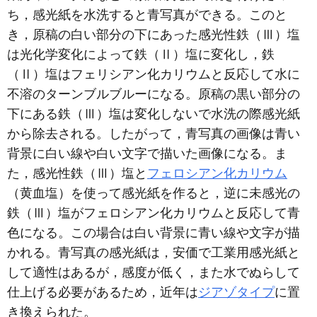
ち，感光紙を水洗すると青写真ができる。このと
き，原稿の白い部分の下にあった感光性鉄（Ⅲ）塩
は光化学変化によって鉄（Ⅱ）塩に変化し，鉄
（Ⅱ）塩はフェリシアン化カリウムと反応して水に
不溶のターンブルブルーになる。原稿の黒い部分の
下にある鉄（Ⅲ）塩は変化しないで水洗の際感光紙
から除去される。したがって，青写真の画像は青い
背景に白い線や白い文字で描いた画像になる。ま
た，感光性鉄（Ⅲ）塩と
フェロシアン化カリウム
（黄血塩）を使って感光紙を作ると，逆に未感光の
鉄（Ⅲ）塩がフェロシアン化カリウムと反応して青
色になる。この場合は白い背景に青い線や文字が描
かれる。青写真の感光紙は，安価で工業用感光紙と
して適性はあるが，感度が低く，また水でぬらして
仕上げる必要があるため，近年は
ジアゾタイプ
に置
き換えられた。