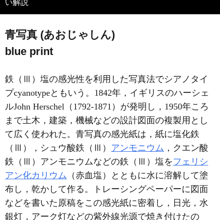
い解説
青写真 (あおじゃしん)
blue print
鉄（Ⅲ）塩の感光性を利用した写真法でシアノタイ
プcyanotypeともいう。1842年，イギリスのハーシェ
ルJohn Herschel（1792-1871）が発明し，1950年ころ
まで土木，建築，機械などの設計図面の複製用とし
て広く使われた。青写真の感光紙は，紙に塩化鉄
（Ⅲ），シュウ酸鉄（Ⅲ）
アンモニウム
，クエン酸
鉄（Ⅲ）アンモニウムなどの鉄（Ⅲ）塩を
フェリシ
アン化カリウム
（赤血塩）とともに水に溶解して塗
布し，乾かして作る。トレーシングペーパーに図面
などを書いた原稿をこの感光紙に密着し，日光，水
銀灯，アーク灯などの紫外線光源で焼き付けたの