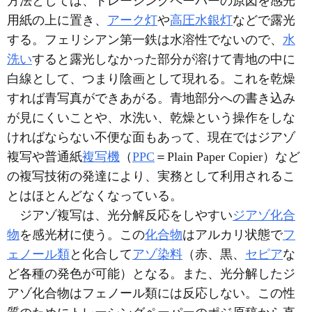
方法としては、トレーシングペーパーの原図を感光
用紙の上に置き、
アーク灯
や
高圧水銀灯
などで露光
する。フェリシアン第一鉄は水溶性でないので、
水
洗い
すると露光しなかった部分が溶けて青地の中に
白線として、つまり陰画として現れる。これを乾燥
すれば青写真ができあがる。青地部分への書き込み
が見にくいことや、水洗い、乾燥という操作をしな
ければならない不便な面もあって、現在ではジアゾ
複写や普通紙
複写機
（
PPC
＝Plain Paper Copier）など
の複写技術の発達により、実務として利用されるこ
とはほとんどなくなっている。
ジアゾ複写は、光分解反応をしやすい
ジアゾ化合
物
を感光材に使う。この
化合物
はアルカリ状態で
フ
ェノール類
と化合して
アゾ染料
（赤、黒、
セピア
な
ど各種の発色が可能）となる。また、光分解したジ
アゾ化合物はフェノール類には反応しない。この性