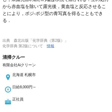
から赤血塩を除いて露光後，黄血塩と反応させるこ
とにより，ポジ-ポジ型の青写真を得ることもでき
る．
出典
森北出版「化学辞典（第2版）」
化学辞典 第2版について
情報
清掃クルー
有限会社Aiクリーン
北海道 札幌市
日給8,000円～
正社員