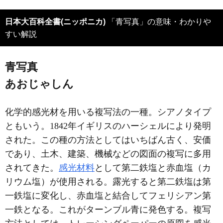
日本大百科全書(ニッポニカ)
「青写真」の意味・わかりや
すい解説
青写真
あおじゃしん
化学的感光材を用いる複写法の一種。シアノタイプ
ともいう。1842年イギリスのハーシェルにより発明
された。この種の方法としてはいちばん古く、安価
であり、土木、建築、機械などの図面の複写に多用
されてきた。
感光材料
として第二鉄塩と赤血塩（カ
リウム塩）が使用される。露光すると第二鉄塩は第
一鉄塩に変化し、赤血塩と結合してフェリシアン第
一鉄となる。これがターンブル青に発色する。複写