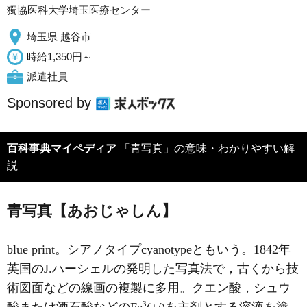
獨協医科大学埼玉医療センター
埼玉県 越谷市
時給1,350円～
派遣社員
Sponsored by
百科事典マイペディア
「青写真」の意味・わかりやすい解
説
青写真【あおじゃしん】
blue print。シアノタイプcyanotypeともいう。1842年
英国のJ.ハーシェルの発明した写真法で，古くから技
術図面などの線画の複製に多用。クエン酸，シュウ
3