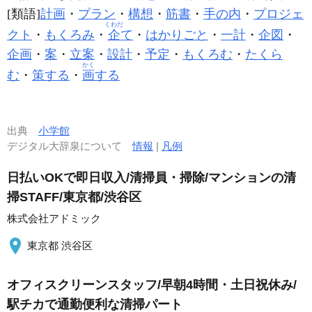
[類語]
計画
・
プラン
・
構想
・
筋書
・
手の内
・
プロジェ
くわだ
クト
・
もくろみ
・
企
て
・
はかりごと
・
一計
・
企図
・
企画
・
案
・
立案
・
設計
・
予定
・
もくろむ
・
たくら
かく
む
・
策する
・
画
する
出典
小学館
デジタル大辞泉について
情報
|
凡例
日払いOKで即日収入/清掃員・掃除/マンションの清
掃STAFF/東京都/渋谷区
株式会社アドミック
東京都 渋谷区
オフィスクリーンスタッフ/早朝4時間・土日祝休み/
駅チカで通勤便利な清掃パート