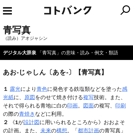
青写真
（読み）アオジャシン
デジタル大辞泉
「青写真」の意味・読み・例文・類語
あお‐じゃしん〔あを‐〕【青写真】
１
露光
により
青色
に発色する鉄塩類などを塗った
感
光紙
に、
原図
をのせて焼き付ける
複写
技術。また、
それで得られる青地に白の
印画
。
図面
の複写、
印刷
の際の
青焼き
などに利用。
２
《
1
が
設計図
に用いられるところから》おおよそ
の計画。また、
未来
の
構想
。「
都市計画
の
青写真
」