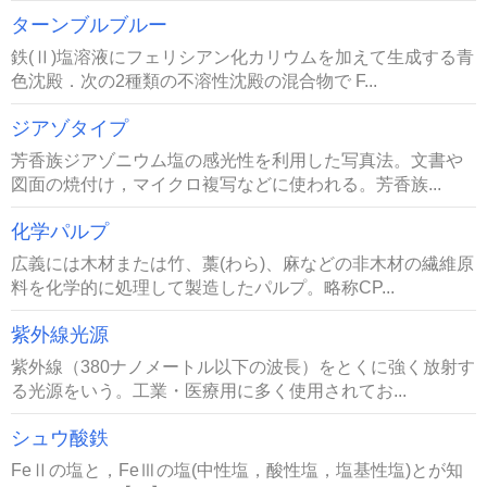
ターンブルブルー
鉄(Ⅱ)塩溶液にフェリシアン化カリウムを加えて生成する青
色沈殿．次の2種類の不溶性沈殿の混合物で F...
ジアゾタイプ
芳香族ジアゾニウム塩の感光性を利用した写真法。文書や
図面の焼付け，マイクロ複写などに使われる。芳香族...
化学パルプ
広義には木材または竹、藁(わら)、麻などの非木材の繊維原
料を化学的に処理して製造したパルプ。略称CP...
紫外線光源
紫外線（380ナノメートル以下の波長）をとくに強く放射す
る光源をいう。工業・医療用に多く使用されてお...
シュウ酸鉄
FeⅡの塩と，FeⅢの塩(中性塩，酸性塩，塩基性塩)とが知