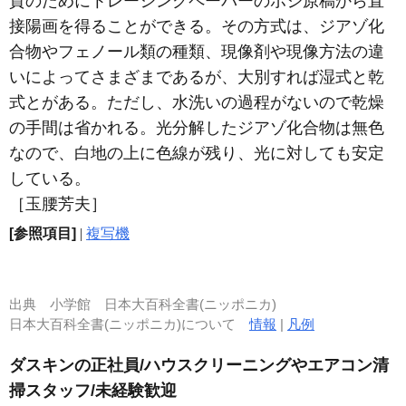
質のためにトレーシングペーパーのポジ原稿から直
接陽画を得ることができる。その方式は、ジアゾ化
合物やフェノール類の種類、現像剤や現像方法の違
いによってさまざまであるが、大別すれば湿式と乾
式とがある。ただし、水洗いの過程がないので乾燥
の手間は省かれる。光分解したジアゾ化合物は無色
なので、白地の上に色線が残り、光に対しても安定
している。
［玉腰芳夫］
[参照項目]
|
複写機
出典
小学館 日本大百科全書(ニッポニカ)
日本大百科全書(ニッポニカ)について
情報
|
凡例
ダスキンの正社員/ハウスクリーニングやエアコン清
掃スタッフ/未経験歓迎