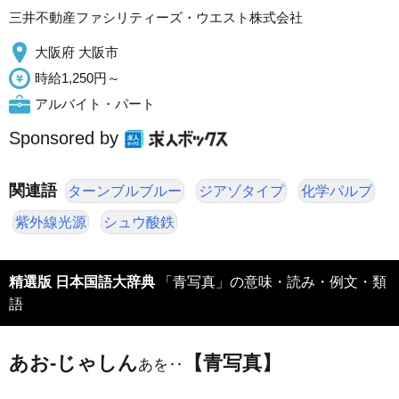
三井不動産ファシリティーズ・ウエスト株式会社
大阪府 大阪市
時給1,250円～
アルバイト・パート
Sponsored by
関連語
ターンブルブルー
ジアゾタイプ
化学パルプ
紫外線光源
シュウ酸鉄
精選版 日本国語大辞典
「青写真」の意味・読み・例文・類
語
あお‐じゃしん
【青写真】
あを‥