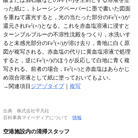
酸または酒石酸などのFe
(+/)を主剤とする溶液を塗
った紙に，トレーシングペーパーに墨で書いた図面
3
を重ねて露光すると，光の当たった部分のFe
(+/)が
2
還元されFe
(+/)となる。これを赤血塩溶液に浸すと
ターンブルブルーの不溶性沈殿をつくり，水洗いす
3
ると未感光部分のFe
(+/)が溶け去り，青地に白く原
図が複写される。赤血塩の代りに黄血塩溶液で処理
3
すると，逆にFe
(+/)のほうが反応して白地に青く複
3
写される。前者の場合，Fe
(+/)と赤血塩はあらかじ
め混合溶液として紙に塗っておいてもよい。
→関連項目
ジアゾタイプ
｜
複写
出典
株式会社平凡社
百科事典マイペディアについて
情報
空港施設内の清掃スタッフ