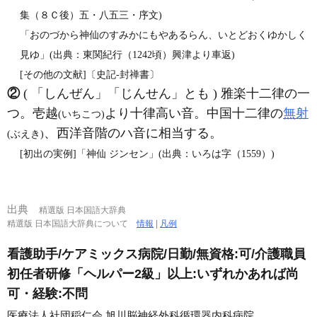
集（８Ｃ後）五・八五三・序文)
「おのづから神仙のすみかにもやあるらん、いとどおくゆかしく
見ゆ」(出典：東関紀行（1242頃）興津より車返)
[その他の文献]〔史記‐封禅書〕
②
( 「しんぜん」「じんせん」とも ) 雅楽十二律の一
つ。壱越
より十律高い音。中国十二律の
無射
(いちこつ)
、西洋音階のハ音に相当する。
(ぶえき)
[初出の実例]「神仙 ジンセン」(出典：いろは字（1559）)
出典
精選版 日本国語大辞典
精選版 日本国語大辞典について
情報
|
凡例
看護助手/ケアミックス病院/日勤/無資格:可/介護職員
初任者研修「ヘルパー2級」以上:いずれかあれば尚
可・経験:不問
医療法人社団稲仁会 旭川脳神経外科循環器内科病院