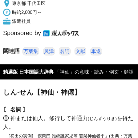
東京都 千代田区
時給2,000円～
派遣社員
Sponsored by
関連語
万葉集
興津
名詞
文献
車返
精選版 日本国語大辞典
「神仙」の意味・読み・例文・類語
しん‐せん【神仙・神僊】
〘 名詞 〙
①
神または仙人。修行して神通力
を得た
(じんずうりき)
人。
[初出の実例]「僕問曰 誰郷誰家児等 若疑神仙者乎」(出典：万葉