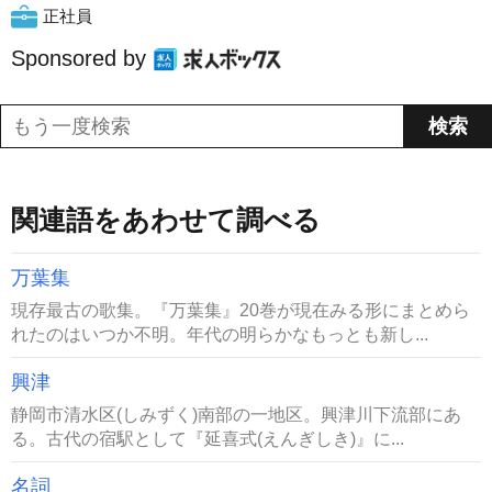
正社員
Sponsored by
関連語をあわせて調べる
万葉集
現存最古の歌集。『万葉集』20巻が現在みる形にまとめら
れたのはいつか不明。年代の明らかなもっとも新し...
興津
静岡市清水区(しみずく)南部の一地区。興津川下流部にあ
る。古代の宿駅として『延喜式(えんぎしき)』に...
名詞