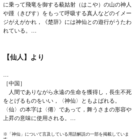
に乗って飛竜を御する藐姑射（はこや）の山の神人
や踵（きびす）をもって呼吸する
真人
などのイメー
ジがえがかれ，《楚辞》には神仙との遊行がうたわ
れている。…
【仙人】より
…
［中国］
人間でありながら永遠の生命を獲得し，長生不死
をとげるものをいい，〈神仙〉ともよばれる。
〈仙〉の本字は〈僊〉であって，舞うさまの形容や
上昇の意味に使用される。…
※「神仙」について言及している用語解説の一部を掲載していま