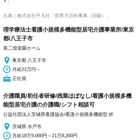
す。
出典｜
株式会社平凡社「世界大百科事典（旧版）」
理学療法士看護小規模多機能型居宅介護事業所/東京
都/八王子市
第二偕楽園ホーム
東京都 八王子市
月給21万円～
正社員
介護職員/初任者研修/残業ほぼなし/看護小規模多機
能型居宅介護の介護職/シフト相談可
公益社団法人茨城県看護協会/看護小規模多機能型 絆
茨城県 水戸市
月給18万9,000円～21万8,200円