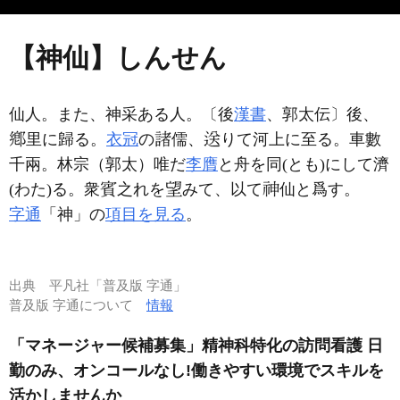
【神仙】しんせん
仙人。また、神采ある人。〔後
漢書
、郭太伝〕後、
里に歸る。
衣冠
の
儒、
りて河上に至る。車數
千兩。林宗（郭太）唯だ
李膺
と舟を同(とも)にして濟
(わた)る。衆
之れを
みて、以て
仙と爲す。
字通
「神」の
項目を見る
。
出典
平凡社「普及版 字通」
普及版 字通について
情報
「マネージャー候補募集」精神科特化の訪問看護 日
勤のみ、オンコールなし!働きやすい環境でスキルを
活かしませんか