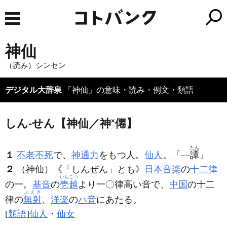
神仙
（読み）シンセン
デジタル大辞泉
「神仙」の意味・読み・例文・類語
しん‐せん【神仙／神
×
僊】
たん
１
不老不死
で、
神通力
をもつ人。
仙人
。「―
譚
」
２
（神仙）《「しんぜん」とも》
日本音楽
の
十二律
いちこつ
の一。
基音
の
壱越
より一〇律高い音で、
中国
の十二
ぶえき
律の
無射
、
洋楽
の
ハ音
にあたる。
[
類語
]
仙人
・
仙女