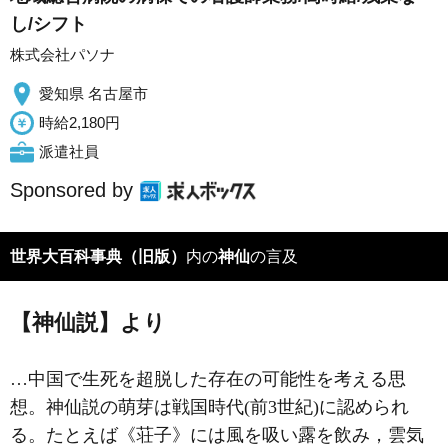
し/シフト
株式会社パソナ
愛知県 名古屋市
時給2,180円
派遣社員
Sponsored by
世界大百科事典（旧版）
内の
神仙
の言及
【神仙説】より
…中国で生死を超脱した存在の可能性を考える思
想。神仙説の萌芽は戦国時代(前3世紀)に認められ
る。たとえば《荘子》には風を吸い露を飲み，雲気