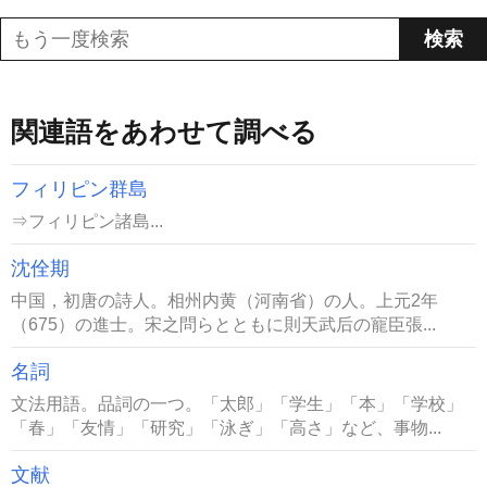
関連語をあわせて調べる
フィリピン群島
⇒フィリピン諸島...
沈佺期
中国，初唐の詩人。相州内黄（河南省）の人。上元2年
（675）の進士。宋之問らとともに則天武后の寵臣張...
名詞
文法用語。品詞の一つ。「太郎」「学生」「本」「学校」
「春」「友情」「研究」「泳ぎ」「高さ」など、事物...
文献