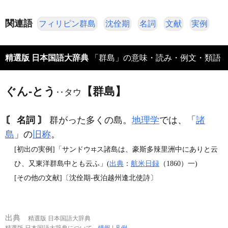
関連語
フィリピン群島
沈佺期
名詞
文献
実例
精選版 日本国語大辞典
「群島」の意味・読み・例文・類語
ぐん‐とう
【群島】
‥タウ
〘 名詞 〙
群がった多くの島。
地理学
では、「
諸
島
」の
旧称
。
[初出の実例]「サンドウ
ス諸島は、豪斯多辣里洲中にありと云
ヰ
ひ、又東洋群島中とも云ふ」(
出典
：
航米日録
（1860）一)
[その他の文献]〔沈佺期‐夜泊越州逢北使詩〕
出典
精選版 日本国語大辞典