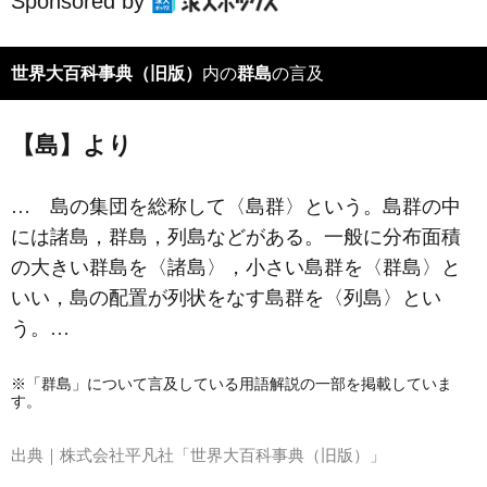
Sponsored by
世界大百科事典（旧版）
内の
群島
の言及
【島】より
… 島の集団を総称して〈島群〉という。島群の中
には諸島，群島，列島などがある。一般に分布面積
の大きい群島を〈諸島〉，小さい島群を〈群島〉と
いい，島の配置が列状をなす島群を〈列島〉とい
う。…
※「群島」について言及している用語解説の一部を掲載していま
す。
出典｜
株式会社平凡社「世界大百科事典（旧版）」