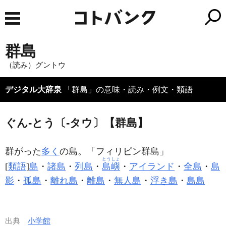
群島
（読み）グントウ
デジタル大辞泉
「群島」の意味・読み・例文・類語
ぐん‐とう〔‐タウ〕【群島】
群がった
多く
の島。「フィリピン
群島
」
とうしょ
[
類語
]
島
・
諸島
・
列島
・
島嶼
・
アイランド
・
全島
・
島
影
・
孤島
・
離れ島
・
離島
・
無人島
・
浮き島
・
島島
出典
小学館