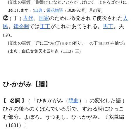
[初出の実例]「御髪
などいとをかしげにて、よをろばかりに
(ぐし)
おはします」(
出典
：
栄花物語
（1028‐92頃）月の宴)
②
( 丁 )
古代
、
国家
のために徴発されて使役された
人
民
。
律令制
では
正丁
がこれにあてられる。
男丁
。夫
。
(ぶ)
[初出の実例]「戸に三つの丁
有り、一の丁
を抽づ」
(ヨホロ)
(ヨホロ)
(出典：白氏文集天永四年点（1113）三)
ひ‐かがみ【膕】
〘 名詞 〙
( 「ひきかがみ（
隠曲
）」の変化した語 )
ひざの後ろのくぼんでいる所で、すわる時にひっこ
む部分。よぼろ。うつあし。ひっかがみ。〔多識編
（1631）〕