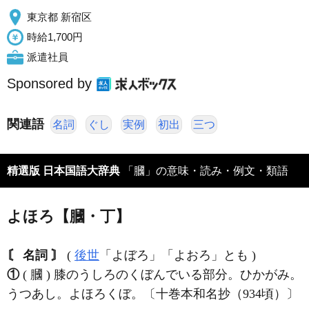
東京都 新宿区
時給1,700円
派遣社員
Sponsored by
関連語
名詞
ぐし
実例
初出
三つ
精選版 日本国語大辞典
「膕」の意味・読み・例文・類語
よほろ【膕・丁】
〘 名詞 〙
(
後世
「よぼろ」「よおろ」とも )
①
( 膕 ) 膝のうしろのくぼんでいる部分。ひかがみ。
うつあし。よほろくぼ。〔十巻本和名抄（934頃）〕