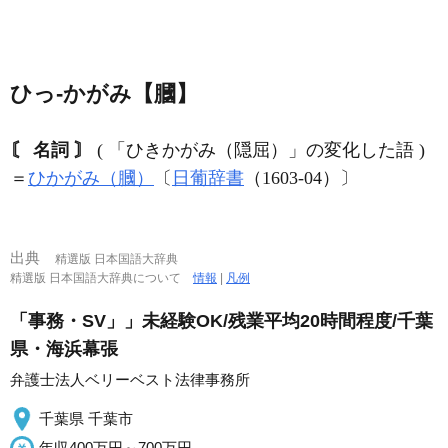
ひっ‐かがみ【膕】
〘 名詞 〙
( 「ひきかがみ（隠屈）」の変化した語 )
＝
ひかがみ（膕）
〔
日葡辞書
（1603‐04）〕
出典
精選版 日本国語大辞典
精選版 日本国語大辞典について
情報
|
凡例
「事務・SV」」未経験OK/残業平均20時間程度/千葉
県・海浜幕張
弁護士法人ベリーベスト法律事務所
千葉県 千葉市
年収400万円～700万円