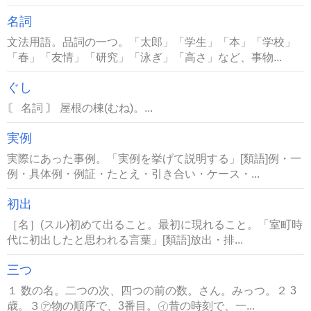
名詞
文法用語。品詞の一つ。「太郎」「学生」「本」「学校」
「春」「友情」「研究」「泳ぎ」「高さ」など、事物...
ぐし
〘 名詞 〙 屋根の棟(むね)。...
実例
実際にあった事例。「実例を挙げて説明する」[類語]例・一
例・具体例・例証・たとえ・引き合い・ケース・...
初出
［名］(スル)初めて出ること。最初に現れること。「室町時
代に初出したと思われる言葉」[類語]放出・排...
三つ
１ 数の名。二つの次、四つの前の数。さん。みっつ。２ 3
歳。３㋐物の順序で、3番目。㋑昔の時刻で、一...