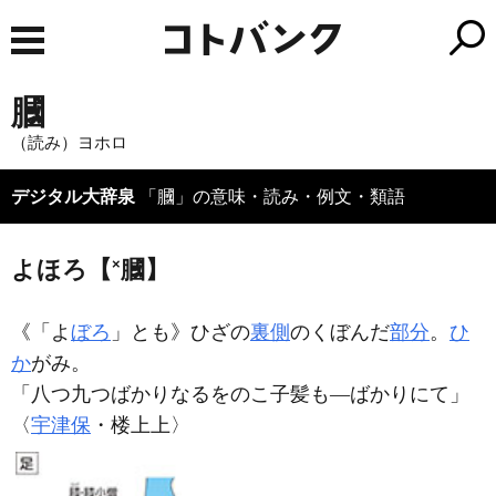
膕
（読み）ヨホロ
デジタル大辞泉
「膕」の意味・読み・例文・類語
よほろ【
×
膕】
《「よ
ぼろ
」とも》ひざの
裏側
のくぼんだ
部分
。
ひ
か
がみ。
「八つ九つばかりなるをのこ子髪も―ばかりにて」
〈
宇津保
・楼上上〉