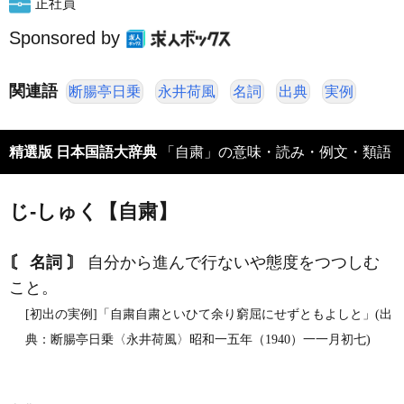
正社員
Sponsored by
関連語
断腸亭日乗
永井荷風
名詞
出典
実例
精選版 日本国語大辞典
「自粛」の意味・読み・例文・類語
じ‐しゅく【自粛】
〘 名詞 〙
自分から進んで行ないや態度をつつしむ
こと。
[初出の実例]「自粛自粛といひて余り窮屈にせずともよしと」(出
典：断腸亭日乗〈永井荷風〉昭和一五年（1940）一一月初七)