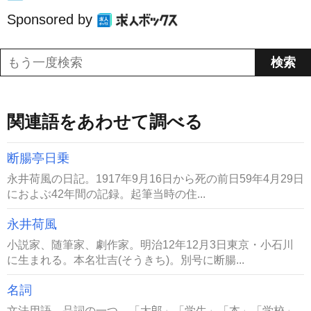
Sponsored by
関連語をあわせて調べる
断腸亭日乗
永井荷風の日記。1917年9月16日から死の前日59年4月29日
におよぶ42年間の記録。起筆当時の住...
永井荷風
小説家、随筆家、劇作家。明治12年12月3日東京・小石川
に生まれる。本名壮吉(そうきち)。別号に断腸...
名詞
文法用語。品詞の一つ。「太郎」「学生」「本」「学校」