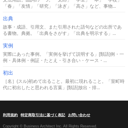
「春」「友情」「研究」「泳ぎ」「高さ」など、事物...
出典
故事・成語、引用文、また引用された語句などの出所であ
る書物。典拠。「出典をさがす」「出典を明示する」...
実例
実際にあった事例。「実例を挙げて説明する」[類語]例・一
例・具体例・例証・たとえ・引き合い・ケース・...
初出
［名］(スル)初めて出ること。最初に現れること。「室町時
代に初出したと思われる言葉」[類語]放出・排...
利用規約
特定商取引法に基づく表記
お問い合わせ
Copyright © Business Architect Inc. All Rights Reserved.