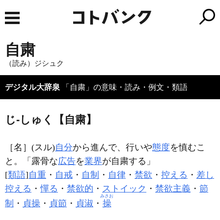
自粛
（読み）ジシュク
デジタル大辞泉
「自粛」の意味・読み・例文・類語
じ‐しゅく【自粛】
［名］
(スル)
自分
から進んで、行いや
態度
を慎むこ
と。「露骨な
広告
を
業界
が
自粛
する」
[
類語
]
自重
・
自戒
・
自制
・
自律
・
禁欲
・
控える
・
差し
控える
・
憚る
・
禁欲的
・
ストイック
・
禁欲主義
・
節
みさお
制
・
貞操
・
貞節
・
貞淑
・
操