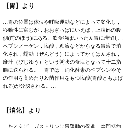
【胃】より
…胃の位置は体位や呼吸運動などによって変化し，
移動性に富むが，おおざっぱにいえば，上腹部の腹
側(前のほう)にある。飲食物はいったん胃に滞留し，
ペプシノーゲン，塩酸，粘液などからなる
胃液
で消
化され，蠕動（ぜんどう）によってかくはんされ，
糜汁（びじゆう）という粥状の食塊となって十二指
腸に送られる。 胃では，消化酵素の
ペプシン
やそ
の作用を高めたり殺菌作用をもつ塩酸(胃酸ともよば
れる)が分泌される。…
【消化】より
…たとえば，
ガストリン
は胃運動の促進，幽門括約