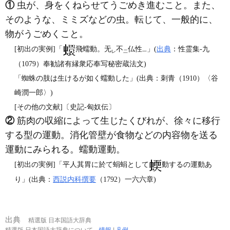
①
虫が、身をくねらせてうごめき進むこと。また、
そのような、ミミズなどの虫。転じて、一般的に、
物がうごめくこと。
[初出の実例]「
飛蠕動。无
不
仏性
」(
出典
：性霊集‐九
レ
二
一
（1079）奉勧諸有縁衆応奉写秘密蔵法文)
「蜘蛛の肢は生けるが如く蠕動した」(出典：刺青（1910）〈谷
崎潤一郎〉)
[その他の文献]〔史記‐匈奴伝〕
②
筋肉の収縮によって生じたくびれが、徐々に移行
する型の運動。消化管壁が食物などの内容物を送る
運動にみられる。蠕動運動。
[初出の実例]「平人其胃に於て蜎蜎として
動するの運動あ
り」(出典：
西説内科撰要
（1792）一六六章)
出典
精選版 日本国語大辞典