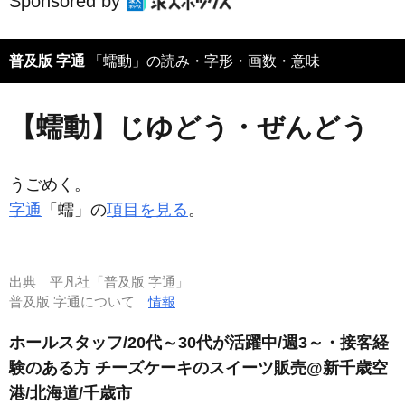
Sponsored by
普及版 字通
「蠕動」の読み・字形・画数・意味
【蠕動】じゆどう・ぜんどう
うごめく。
字通
「蠕」の
項目を見る
。
出典
平凡社「普及版 字通」
普及版 字通について
情報
ホールスタッフ/20代～30代が活躍中/週3～・接客経
験のある方 チーズケーキのスイーツ販売@新千歳空
港/北海道/千歳市