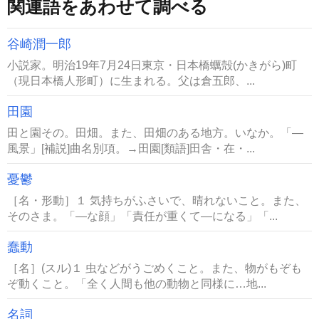
関連語をあわせて調べる
谷崎潤一郎
小説家。明治19年7月24日東京・日本橋蠣殻(かきがら)町
（現日本橋人形町）に生まれる。父は倉五郎、...
田園
田と園その。田畑。また、田畑のある地方。いなか。「―
風景」[補説]曲名別項。→田園[類語]田舎・在・...
憂鬱
［名・形動］１ 気持ちがふさいで、晴れないこと。また、
そのさま。「―な顔」「責任が重くて―になる」「...
蠢動
［名］(スル)１ 虫などがうごめくこと。また、物がもぞも
ぞ動くこと。「全く人間も他の動物と同様に…地...
名詞