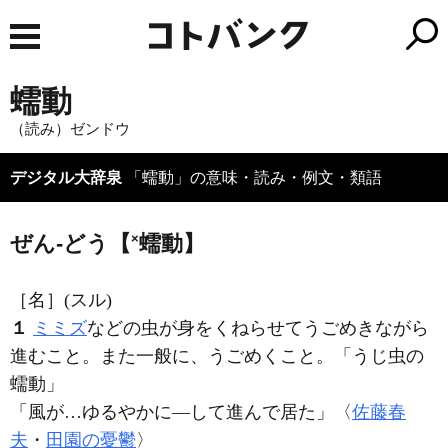
蠕動
（読み）ゼンドウ
デジタル大辞泉
「蠕動」の意味・読み・例文・類語
ぜん‐どう【
×
蠕動】
［名］
(スル)
１
ミミズ
などの虫が身をくねらせてうごめきながら
進むこと。また一般に、うごめくこと。「うじ虫の
蠕動
」
「風が…ゆるやかに―して進んで居た」〈
佐藤春
夫
・
田園の憂鬱
〉