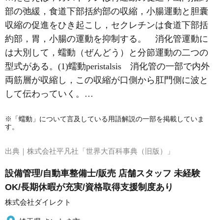
部の弛緩，食道下部括約部の収縮，小腸運動と胆囊
収縮の促進をひき起こし，
セクレチン
は食道下部括
約部，胃，小腸の運動を抑制する。 消化管運動に
は大別して，蠕動（ぜんどう）と分節運動の二つの
型式がある。(1)蠕動peristalsis 消化管の一部で内外
両筋層が収縮し，この収縮が口側から肛門側に波と
して伝わっていく。…
※「蠕動」について言及している用語解説の一部を掲載していま
す。
出典｜
株式会社平凡社「世界大百科事典（旧版）」
設備管理/自動車整備士/販売 店舗スタッフ 未経験
OK/長期休暇が充実/資格取得支援制度あり
株式会社ダイレクト