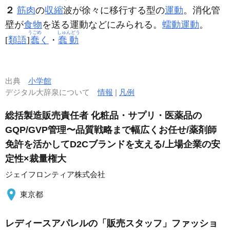
２
筋肉
の
収縮
波が徐々に移行する型の
運動
。消化管
壁が
食物
を送る運動などにみられる。
蠕動運動
。
うごめ
しゅんどう
[
類語
]
蠢
く
・
蠢動
出典
小学館
デジタル大辞泉について
情報
|
凡例
総括製造販売責任者 化粧品・サプリ・医薬品の
GQP/GVP管理〜品質戦略まで幅広くお任せ/薬剤師
免許を活かしてD2Cブランドを支える/上場企業の安
定性×裁量権大
ジェイフロンティア株式会社
東京都
レディースアパレルの「販売スタッフ」ファッショ