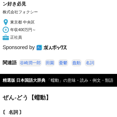
ン好き必見
株式会社フォクシー
東京都 中央区
年収400万円～
正社員
Sponsored by
関連語
谷崎潤一郎
田園
憂鬱
蠢動
名詞
精選版 日本国語大辞典
「蠕動」の意味・読み・例文・類語
ぜん‐どう【蠕動】
〘 名詞 〙