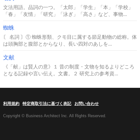
文法用語。品詞の一つ。「太郎」「学生」「本」「学校」
「春」「友情」「研究」「泳ぎ」「高さ」など、事物...
蜘蛛
〘 名詞 〙① 蜘蛛形類、クモ目に属する節足動物の総称。体
は頭胸部と腹部とからなり、長い四対のあしを...
文献
《「献」は賢人の意》１ 昔の制度・文物を知るよりどころ
となる記録や言い伝え。文書。２ 研究上の参考資...
利用規約
特定商取引法に基づく表記
お問い合わせ
Copyright © Business Architect Inc. All Rights Reserved.