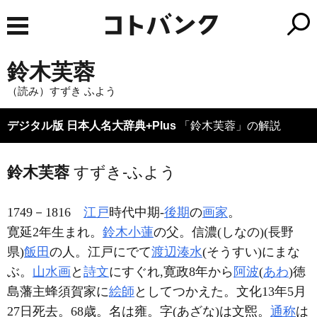
鈴木芙蓉
（読み）すずき ふよう
デジタル版 日本人名大辞典+Plus
「鈴木芙蓉」の解説
鈴木芙蓉
すずき-ふよう
1749－1816
江戸
時代中期-
後期
の
画家
。
寛延2年生まれ。
鈴木小蓮
の父。信濃(しなの)(長野
県)
飯田
の人。江戸にでて
渡辺湊水
(そうすい)にまな
ぶ。
山水画
と
詩文
にすぐれ,寛政8年から
阿波
(
あわ
)徳
島藩主蜂須賀家に
絵師
としてつかえた。文化13年5月
27日死去。68歳。名は雍。字(あざな)は文煕。
通称
は