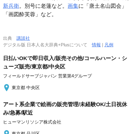
新兵衛
。別号に老蓮など。
画集
に「唐土名山図会」
「画図酔芙蓉」など。
出典
講談社
デジタル版 日本人名大辞典+Plusについて
情報
|
凡例
日払いOKで即日収入/販売その他/コールハーン・シ
ューズ販売/東京都/中央区
フィールドサーブジャパン 営業第4グループ
東京都 中央区
アート系企業で絵画の販売管理/未経験OK/土日祝休
み/急募/駅近
ヒューマンリソシア株式会社
東京都 品川区