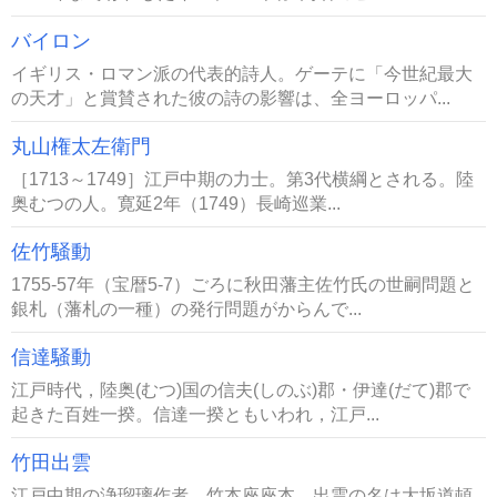
バイロン
イギリス・ロマン派の代表的詩人。ゲーテに「今世紀最大
の天才」と賞賛された彼の詩の影響は、全ヨーロッパ...
丸山権太左衛門
［1713～1749］江戸中期の力士。第3代横綱とされる。陸
奥むつの人。寛延2年（1749）長崎巡業...
佐竹騒動
1755-57年（宝暦5-7）ごろに秋田藩主佐竹氏の世嗣問題と
銀札（藩札の一種）の発行問題がからんで...
信達騒動
江戸時代，陸奥(むつ)国の信夫(しのぶ)郡・伊達(だて)郡で
起きた百姓一揆。信達一揆ともいわれ，江戸...
竹田出雲
江戸中期の浄瑠璃作者，竹本座座本。出雲の名は大坂道頓