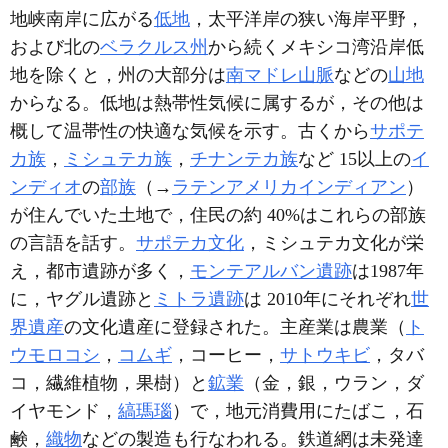
地峡南岸に広がる
低地
，太平洋岸の狭い海岸平野，
および北の
ベラクルス州
から続くメキシコ湾沿岸低
地を除くと，州の大部分は
南マドレ山脈
などの
山地
からなる。低地は熱帯性気候に属するが，その他は
概して温帯性の快適な気候を示す。古くから
サポテ
カ族
，
ミシュテカ族
，
チナンテカ族
など 15以上の
イ
ンディオ
の
部族
（→
ラテンアメリカインディアン
）
が住んでいた土地で，住民の約 40%はこれらの部族
の言語を話す。
サポテカ文化
，ミシュテカ文化が栄
え，都市遺跡が多く，
モンテアルバン遺跡
は1987年
に，ヤグル遺跡と
ミトラ遺跡
は 2010年にそれぞれ
世
界遺産
の文化遺産に登録された。主産業は農業（
ト
ウモロコシ
，
コムギ
，コーヒー，
サトウキビ
，タバ
コ，繊維植物，果樹）と
鉱業
（金，銀，ウラン，ダ
イヤモンド，
縞瑪瑙
）で，地元消費用にたばこ，石
鹸，
織物
などの製造も行なわれる。鉄道網は未発達