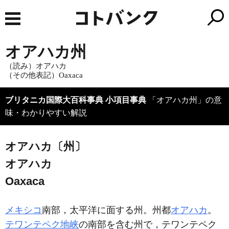
オアハカ州
（読み）オアハカ
（その他表記）Oaxaca
ブリタニカ国際大百科事典 小項目事典
「オアハカ州」の意
味・わかりやすい解説
オアハカ〔州〕
オアハカ
Oaxaca
メキシコ
南部，太平洋に面する州。州都
オアハカ
。
テワンテペク地峡
の南部を含む州で，テワンテペク