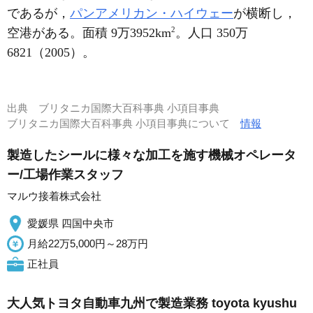
であるが，
パンアメリカン・ハイウェー
が横断し，
2
空港がある。面積 9万3952km
。人口 350万
6821（2005）。
出典
ブリタニカ国際大百科事典 小項目事典
ブリタニカ国際大百科事典 小項目事典について
情報
製造したシールに様々な加工を施す機械オペレータ
ー/工場作業スタッフ
マルウ接着株式会社
愛媛県 四国中央市
月給22万5,000円～28万円
正社員
大人気トヨタ自動車九州で製造業務 toyota kyushu