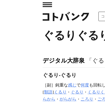
ぐるりぐる
デジタル大辞泉
「ぐる
ぐるり‐ぐるり
［副］
鈍重な
感じ
で
何度
も回転
[
類語
]
くるり
・
ぐるり
・
くるりく
らから
・
がらがら
・
ころり
・
ご