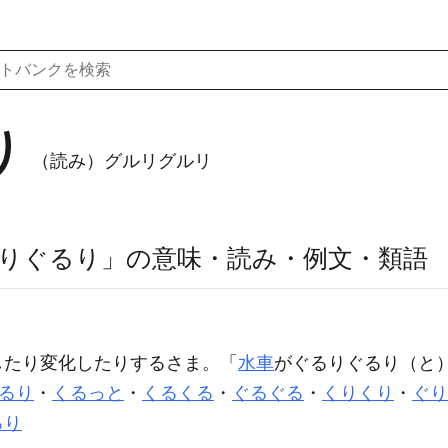
り
（読み）グルリグルリ
りぐるり」の意味・読み・例文・類語
したり変化したりするさま。「
水車
が
ぐるりぐるり
（と
るり
・
くるっと
・
くるくる
・
ぐるぐる
・
くりくり
・
ぐり
ろり