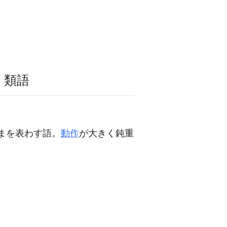
・類語
まを表わす語。
動作
が大きく鈍重