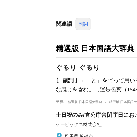
関連語
副詞
精選版 日本国語大辞典
ぐるり‐ぐるり
〘 副詞 〙
( 「と」を伴って用い
な感じを含む。〔運歩色葉（154
出典
精選版 日本国語大辞典
精選版 日本国語
土日祝のみ/官公庁舎閉庁日にお
ケービックス株式会社
群馬県 前橋市