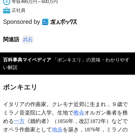
年収480万円～600万円
正社員
Sponsored by
関連語
武石
百科事典マイペディア
「ポンキエリ」の意味・わかりやす
い解説
ポンキエリ
イタリアの作曲家。クレモナ近郊に生まれ，９歳で
ミラノ音楽院に入学。生地で
教会
オルガン奏者を務
める
一方
《婚約者》（1856年，改訂1872年）などで
オペラ作曲家として
地歩
を築き，1876年，ミラノの