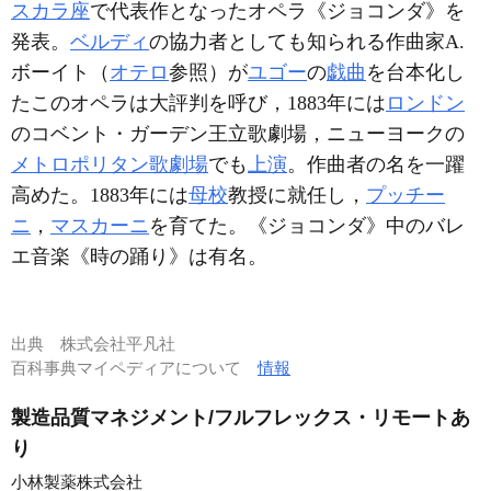
スカラ座
で代表作となったオペラ《ジョコンダ》を
発表。
ベルディ
の協力者としても知られる作曲家A.
ボーイト（
オテロ
参照）が
ユゴー
の
戯曲
を台本化し
たこのオペラは大評判を呼び，1883年には
ロンドン
のコベント・ガーデン王立歌劇場，ニューヨークの
メトロポリタン歌劇場
でも
上演
。作曲者の名を一躍
高めた。1883年には
母校
教授に就任し，
プッチー
ニ
，
マスカーニ
を育てた。《ジョコンダ》中のバレ
エ音楽《時の踊り》は有名。
出典
株式会社平凡社
百科事典マイペディアについて
情報
製造品質マネジメント/フルフレックス・リモートあ
り
小林製薬株式会社