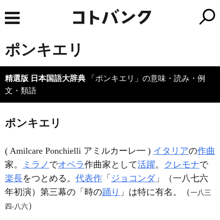
ポンキエリ
精選版 日本国語大辞典
「ポンキエリ」の意味・読み・例
文・類語
ポンキエリ
( Amilcare Ponchielli アミルカーレ━ )
イタリア
の
作曲
家。
ミラノ
で
オペラ
作曲家として
活躍
。
クレモナ
で
楽長
をつとめる。
代表作
「
ジョコンダ
」（一八七六
年初演）第三幕の「時の
踊り
」は特に有名。（
一八三
）
四‐八六