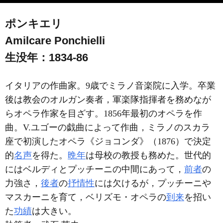
ポンキエリ
Amilcare Ponchielli
生没年：1834-86
イタリアの作曲家。9歳でミラノ音楽院に入学。卒業
後は教会のオルガン奏者，軍楽隊指揮者を務めなが
らオペラ作家を目ざす。1856年最初のオペラを作
曲。V.ユゴーの戯曲によって作曲，ミラノのスカラ
座で初演したオペラ《ジョコンダ》（1876）で決定
的
名声
を得た。
晩年
は母校の教授も務めた。世代的
にはベルディとプッチーニの中間にあって，
前者
の
力強さ，
後者
の
抒情性
には欠けるが，プッチーニや
マスカーニを育て，ベリズモ・オペラの
到来
を招い
た
功績
は大きい。