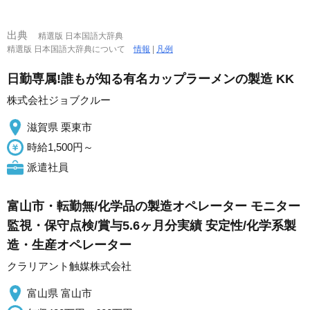
出典
精選版 日本国語大辞典
精選版 日本国語大辞典について
情報
|
凡例
日勤専属!誰もが知る有名カップラーメンの製造 KK
株式会社ジョブクルー
滋賀県 栗東市
時給1,500円～
派遣社員
富山市・転勤無/化学品の製造オペレーター モニター
監視・保守点検/賞与5.6ヶ月分実績 安定性/化学系製
造・生産オペレーター
クラリアント触媒株式会社
富山県 富山市