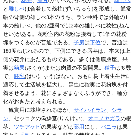
ん)は、
花弁
、
萼片
(がくへん)各3枚からなる。
雄しべ
と
雌しべ
は合着して蕊柱(ずいちゅう)を形成し、通常
軸の背側の雄しべ3本のうち、ラン亜科では外輪の1
本の雄しべ、他の2亜科では2本の雄しべに稔性(ねん
せい)がある。花粉室内の花粉は接着して1個の花粉
塊をつくるのが普通である。
子房
は
下位
で、普通は
180度ねじれるので、下側にできる唇弁は、本来は上
側の花弁にあたるものである。多くは側膜胎座。果
実は
蒴果
(さくか)または肉質の不裂開果。
種子
は多数
で、
胚乳
(はいにゅう)はない。おもに樹上着生生活に
適応して生活域を拡大し、昆虫に確実に花粉塊を付
着させるよう、花にさまざまなくふうができ、種分
化がおきたと考えられる。
観賞用に栽培されるほか、
サイハイラン
、
シラ
ン
、セッコクの偽鱗茎(りんけい)、
オニノヤガラ
の根
茎、
ツチアケビ
の果実などは
薬用
にし、
バニラ
は果