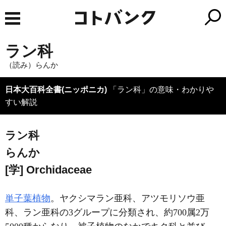
ラン科
（読み）らんか
日本大百科全書(ニッポニカ)
「ラン科」の意味・わかりや
すい解説
ラン科
らんか
[学] Orchidaceae
単子葉植物
。ヤクシマラン亜科、アツモリソウ亜
科、ラン亜科の3グループに分類され、約700属2万