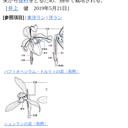
実から
香料
をとるため、熱帯で栽培される。
［
井上
健 2019年5月21日］
[参照項目]
|
東洋ラン
|
洋ラン
パフィオペジラム・ドルリィの花〔形態〕
シュンランの花〔形態〕