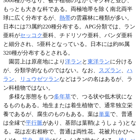
5000種からなり、被子植物のなかでキク科と並び、
もっとも大きな科である。両極地帯を除く南北両半
球に広く分布するが、
熱帯
の雲霧林に種類が多い。
日本には73属約220種分布する。APG分類では、ラン
亜科が
セッコク
亜科、チドリソウ亜科、バンダ亜科
と細分され、5亜科となっている。日本には約86属
320種が分布するとされる。
園芸上は原産地により
洋ラン
と
東洋ラン
に分ける
が、分類学的なものではない。なお、
スズラン
、
ハ
ラン
、
リュウゼツラン
などはランの名はあるが、ラ
ン科植物ではない。
多様な形態をもつ
多年草
で、つる状や低木状にな
るものもある。地生または着生植物で、通常独立栄
養であるが、腐生のものもある。葉は
単葉
で、普通
は全縁で
平行脈
があり、基部は葉鞘(ようしょう)とな
る。花は左右相称で、普通は両性花。花被片(かひへ