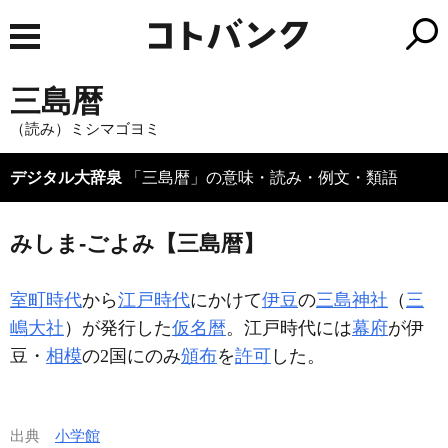
三島暦
（読み）ミシマゴヨミ
デジタル大辞泉
「三島暦」の意味・読み・例文・類語
みしま‐ごよみ【三島暦】
室町時代
から
江戸時代
にかけて
伊豆
の
三島神社
（
三
嶋大社
）が発行した
仮名暦
。江戸時代には
幕府
が伊
豆・
相模
の2国にのみ
頒布
を
許可
した。
出典
小学館