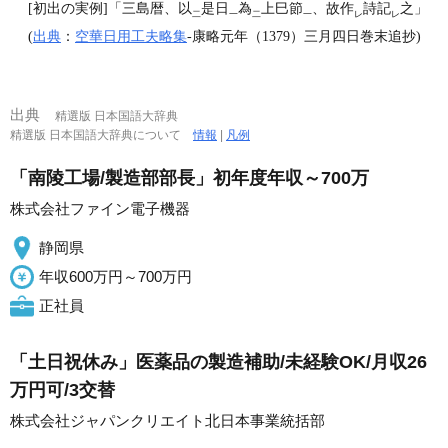
[初出の実例]「三島暦、以
是日
為
上巳節
、故作
詩記
之」
二
一
二
一
レ
レ
(
出典
：
空華日用工夫略集
‐康略元年（1379）三月四日巻末追抄)
出典
精選版 日本国語大辞典
精選版 日本国語大辞典について
情報
|
凡例
「南陵工場/製造部部長」初年度年収～700万
株式会社ファイン電子機器
静岡県
年収600万円～700万円
正社員
「土日祝休み」医薬品の製造補助/未経験OK/月収26
万円可/3交替
株式会社ジャパンクリエイト北日本事業統括部