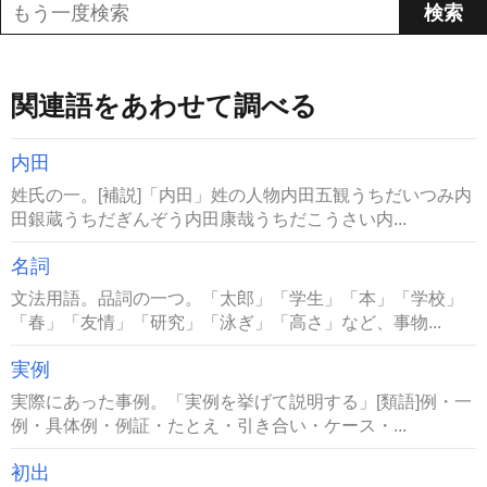
関連語をあわせて調べる
内田
姓氏の一。[補説]「内田」姓の人物内田五観うちだいつみ内
田銀蔵うちだぎんぞう内田康哉うちだこうさい内...
名詞
文法用語。品詞の一つ。「太郎」「学生」「本」「学校」
「春」「友情」「研究」「泳ぎ」「高さ」など、事物...
実例
実際にあった事例。「実例を挙げて説明する」[類語]例・一
例・具体例・例証・たとえ・引き合い・ケース・...
初出