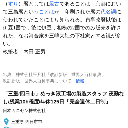
（
すり
）暦としては
最古
であることは，京都におい
て三島暦という
ことば
が，印刷された暦の
代名詞
に
使われていたことにより知られる。貞享改暦以後は
伊豆1国で，後に伊豆，相模の2国でのみ販売を許さ
れた。なお河合家を三嶋大社の下社家とする説が多
い。
執筆者：
内田 正男
出典
株式会社平凡社「改訂新版 世界大百科事典」
改訂新版 世界大百科事典について
情報
「三重/四日市」めっき液工場の製造スタッフ 夜勤な
し/残業10h程度/年休125日「完全週休二日制」
日本カニゼン株式会社
三重県 四日市市