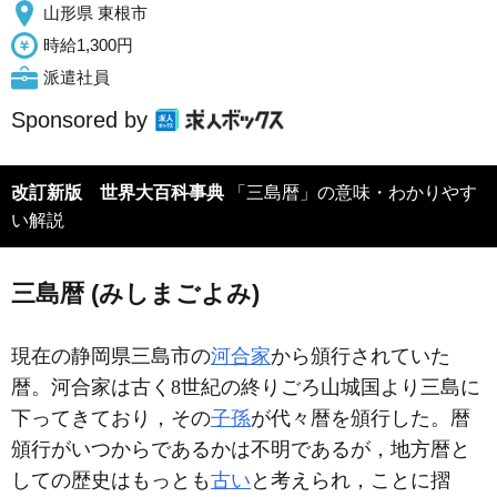
山形県 東根市
時給1,300円
派遣社員
Sponsored by
改訂新版 世界大百科事典
「三島暦」の意味・わかりやす
い解説
三島暦 (みしまごよみ)
現在の静岡県三島市の
河合家
から頒行されていた
暦。河合家は古く8世紀の終りごろ山城国より三島に
下ってきており，その
子孫
が代々暦を頒行した。暦
頒行がいつからであるかは不明であるが，地方暦と
しての歴史はもっとも
古い
と考えられ，ことに摺