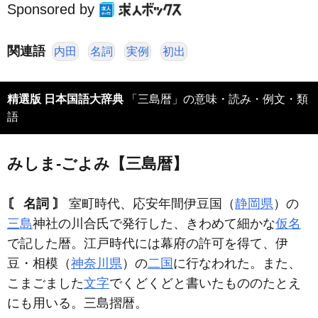
Sponsored by
関連語
内田
名詞
実例
初出
精選版 日本国語大辞典
「三島暦」の意味・読み・例文・類
語
みしま‐ごよみ【三島暦】
〘 名詞 〙
室町時代、応安年間伊豆国（
静岡県
）の
三島
神社の川合氏で発行した、きわめて細かな
仮名
で記した暦。江戸時代には幕府の許可を得て、伊
豆・相模（
神奈川県
）の
二国
に行なわれた。また、
こまごました
文字
でくどくどと書いたもののたとえ
にも用いる。三島摺暦。