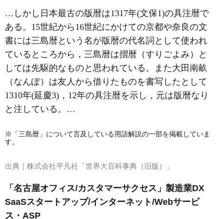
…しかし日本最古の版暦は1317年(文保1)の具注暦で
ある。15世紀から16世紀にかけての京都や奈良の文
書には三島暦という名が版暦の代名詞として使われ
ているところから，三島暦は摺暦（すりごよみ）と
しては先駆的なものと思われている。また大田南畝
（なんぽ）は友人から借りたものを書写したとして
1310年(延慶3)，12年の具注暦を示し，元は版暦なり
と注している。…
※「三島暦」について言及している用語解説の一部を掲載していま
す。
出典｜
株式会社平凡社「世界大百科事典（旧版）」
「名古屋オフィス/カスタマーサクセス」製造業DX
SaaSスタートアップ/インターネット/Webサービ
ス・ASP