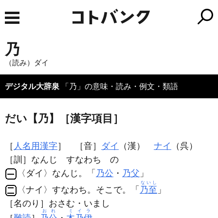
乃
（読み）ダイ
デジタル大辞泉
「乃」の意味・読み・例文・類語
だい【乃】［漢字項目］
［
人名用漢字
］ ［音］
ダイ
（漢）
ナイ
（呉）
［訓］なんじ すなわち の
〈ダイ〉なんじ。「
乃公
・
乃父
」
ないし
〈ナイ〉すなわち。そこで。「
乃至
」
［名のり］おさむ・いまし
おれ
ミイラ
［
難読
］
乃公
・
木乃伊