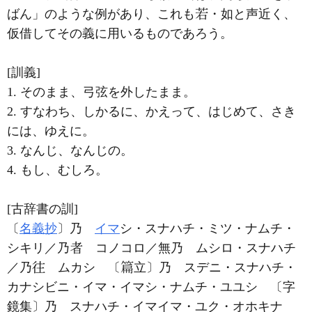
ばん」のような例があり、これも
・如と声近く、
仮借してその義に用いるものであろう。
[訓義]
1. そのまま、弓弦を外したまま。
2. すなわち、しかるに、かえって、はじめて、さき
には、ゆえに。
3. なんじ、なんじの。
4. もし、むしろ。
[古辞書の訓]
〔
名義抄
〕乃
イマ
シ・スナハチ・ミツ・ナムチ・
シキリ／乃
コノコロ／無乃 ムシロ・スナハチ
／乃
ムカシ 〔
立〕乃 スデニ・スナハチ・
カナシビニ・イマ・イマシ・ナムチ・ユユシ 〔字
鏡集〕乃 スナハチ・イマイマ・ユク・オホキナ