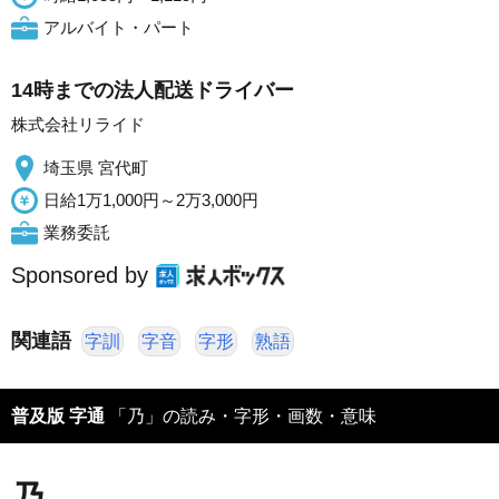
アルバイト・パート
14時までの法人配送ドライバー
株式会社リライド
埼玉県 宮代町
日給1万1,000円～2万3,000円
業務委託
Sponsored by
関連語
字訓
字音
字形
熟語
普及版 字通
「乃」の読み・字形・画数・意味
乃