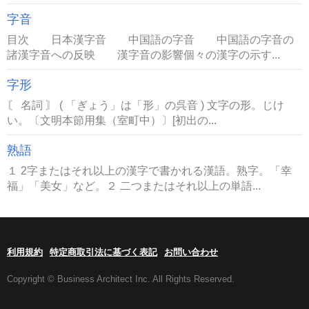
字音
目次 日本漢字音 中国語の字音 中国語の字音の
諸漢字音への反映 漢字音の影響個々の漢字の示す...
字形
〘 名詞 〙 ( 「ぎょう」は「形」の呉音 ) 文字の形。じけ
い。〔文明本節用集（室町中）〕[初出の...
熟語
１ 2字またはそれ以上の漢字で書かれる漢語。熟字。「幸
福」「美女」など。２ 二つまたはそれ以上の単語...
利用規約
特定商取引法に基づく表記
お問い合わせ
Copyright © Business Architect Inc. All Rights Reserved.