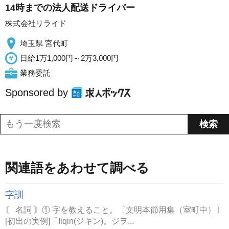
14時までの法人配送ドライバー
株式会社リライド
埼玉県 宮代町
日給1万1,000円～2万3,000円
業務委託
Sponsored by
関連語をあわせて調べる
字訓
〘 名詞 〙① 字を教えること。〔文明本節用集（室町中）〕
[初出の実例]「Iiqin(ジキン)。ジヲ...