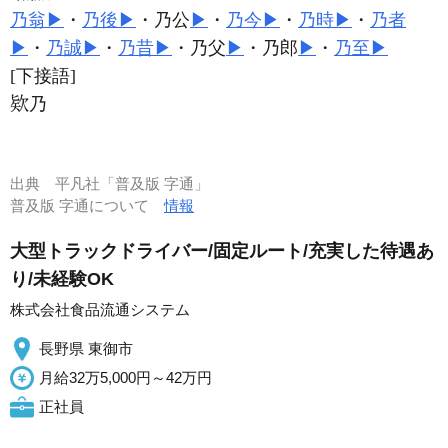
乃翁
▶
・
乃後
▶
・乃公
▶
・
乃今
▶
・
乃時
▶
・
乃者
▶
・
乃誠
▶
・
乃昔
▶
・乃父
▶
・乃郎
▶
・
乃至
▶
[下接語]
乃
出典
平凡社「普及版 字通」
普及版 字通について
情報
大型トラックドライバー/固定ルート/充実した待遇あ
り/未経験OK
株式会社食品流通システム
長野県 東御市
月給32万5,000円～42万円
正社員