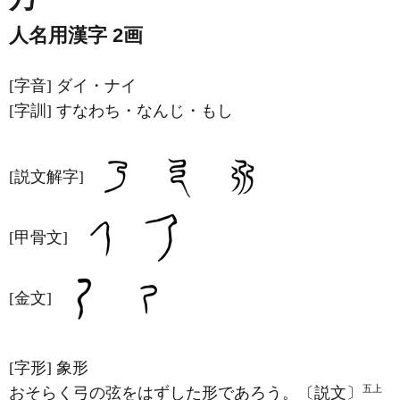
人名用漢字 2画
[字音]
ダイ・ナイ
[字訓]
すなわち・なんじ・もし
[説文解字]
[甲骨文]
[金文]
[字形]
象形
五上
おそらく弓の弦をはずした形であろう。〔説文〕