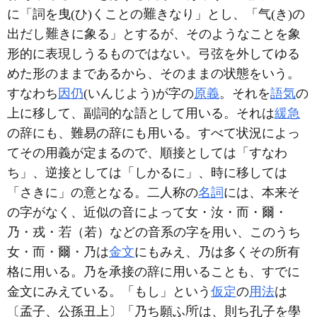
に「詞を曳(ひ)くことの
きなり」とし、「气(き)の
出だし
きに象る」とするが、そのようなことを象
形的に表現しうるものではない。弓弦を外してゆる
めた形のままであるから、そのままの状態をいう。
すなわち
因仍
(いんじよう)が字の
原義
。それを
語気
の
上に移して、副詞的な語として用いる。それは
緩急
の辞にも、難易の辞にも用いる。すべて状況によっ
てその用義が定まるので、順接としては「すなわ
ち」、逆接としては「しかるに」、時に移しては
「さきに」の意となる。二人称の
名詞
には、本来そ
の字がなく、近似の音によって女・汝・而・爾・
乃・戎・
（若）などの音系の字を用い、このうち
女・而・爾・乃は
金文
にもみえ、乃は多くその所有
格に用いる。乃を承接の辞に用いることも、すでに
金文にみえている。「もし」という
仮定
の
用法
は
〔孟子、公孫丑上〕「乃ち願ふ
は、則ち孔子を學