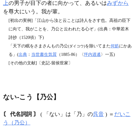
上
の男子が目下の者に向かって、あるいは
みずから
を尊大にいう。我が輩。
[初出の実例]「江山から汝と云ことは詩人をさす也。高祖の臣下
に向て、我がことを、乃公と云われたる心ぞ」(出典：中華若木
詩抄（1520頃）下)
「天下の眠をさまさんもの乃公
を除いてまた
何処
にかあ
(ダイコウ)
る」(
出典
：
当世書生気質
（1885‐86）〈
坪内逍遙
〉一五)
[その他の文献]〔史記‐留侯世家〕
ない‐こう【乃公】
〘 代名詞詞 〙
( 「ない」は「乃」の
呉音
) ＝
だいこ
う（乃公）