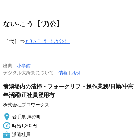
×
ない‐こう【
乃公】
［代］
⇒
だいこう（乃公）
出典
小学館
デジタル大辞泉について
情報
|
凡例
養鶏場内の清掃・フォークリフト操作業務/日勤/中高
年活躍/正社員登用有
株式会社プロワークス
岩手県 洋野町
時給1,300円
派遣社員