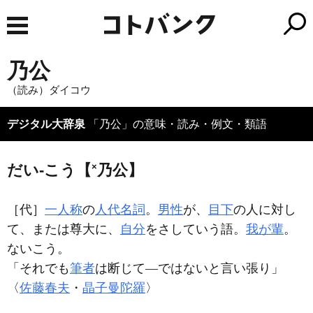
乃公
（読み）ダイコウ
デジタル大辞泉
「乃公」の意味・読み・例文・類語
×
だい‐こう【
乃公】
［代］
一人称
の
人代名詞
。
男性
が、
目下
の人に対し
て、または尊大に、
自分
をさしていう語。
我が輩
。
ないこう。
「それでも
筆者
は断じて―ではないと言い張り」
〈
佐藤春夫
・
晶子曼陀羅
〉