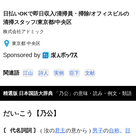
日払いOKで即日収入/清掃員・掃除/オフィスビルの
清掃スタッフ/東京都/中央区
株式会社アドミック
東京都 中央区
Sponsored by
関連語
江山
詩人
実例
臣下
文献
精選版 日本国語大辞典
「乃公」の意味・読み・例文・類語
だい‐こう【乃公】
〘 代名詞詞 〙
( 汝の
君主
の意から )
男子
の
自称
。
目