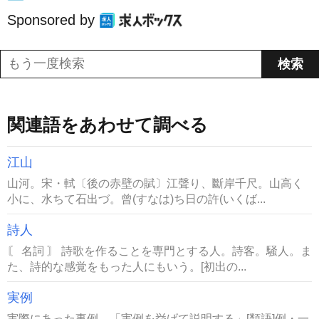
Sponsored by
関連語をあわせて調べる
江山
山河。宋・軾〔後の赤壁の賦〕江聲り、斷岸千尺。山高く
小に、水ちて石出づ。曾(すなは)ち日の許(いくば...
詩人
〘 名詞 〙 詩歌を作ることを専門とする人。詩客。騒人。ま
た、詩的な感覚をもった人にもいう。[初出の...
実例
実際にあった事例。「実例を挙げて説明する」[類語]例・一