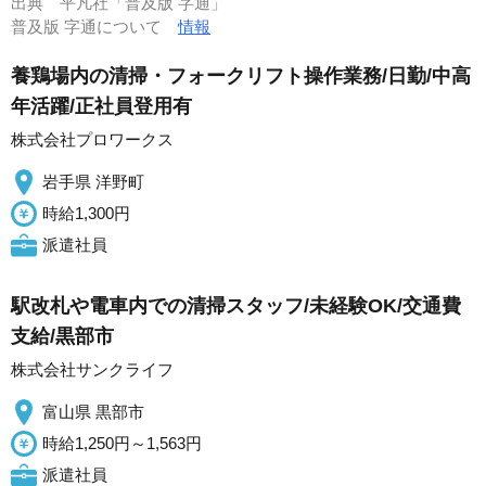
出典
平凡社「普及版 字通」
普及版 字通について
情報
養鶏場内の清掃・フォークリフト操作業務/日勤/中高
年活躍/正社員登用有
株式会社プロワークス
岩手県 洋野町
時給1,300円
派遣社員
駅改札や電車内での清掃スタッフ/未経験OK/交通費
支給/黒部市
株式会社サンクライフ
富山県 黒部市
時給1,250円～1,563円
派遣社員