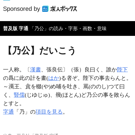
Sponsored by
普及版 字通
「乃公」の読み・字形・画数・意味
【乃公】だいこう
一人称。〔
漢書
、張良伝〕（張）良曰く、誰か
陛下
の爲に此の計を畫(
はか
)る
ぞ。陛下の事去らんと。
～
王、
を輟(や)め哺を吐き、罵(ののし)つて曰
く、
豎儒
(じゆじゅ)、
(ほとん)ど乃
の事を敗らん
とすと。
字通
「乃」の
項目を見る
。