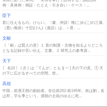
例・具体例・例証・たとえ・引き合い・ケース・...
臣下
君に仕えるもの。けらい。〔書、伊訓〕惟(こ)れ(こ)の三風
（悪い風俗）十愆(けん)（過誤）は、～君、...
文献
《「献」は賢人の意》１ 昔の制度・文物を知るよりどころ
となる記録や言い伝え。文書。２ 研究上の参考資...
天下
〘 名詞 〙 ( 古くは「てんが」とも )[ 一 ] 天の下の意。① 天
の下に広がるすべての空間。世...
高祖
中国，前漢王朝の創始者。在位前202-前195年。姓は劉，名
は邦，字を季という。漢朝の太祖のゆえに死...