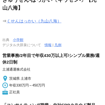
山八海】
⇒
くせんはっかい（九山八海）
出典
小学館
デジタル大辞泉について
情報
|
凡例
営業事務/2年目で年収430万以上可/シンプル業務/週
休2日制
土浦通運株式会社
茨城県 土浦市
年収330万円～450万円
正社員