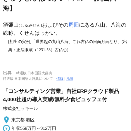
海】
須彌山
およびその
周囲
にある八山、八海の
(しゅみせん)
総称。くせんはっかい。
[初出の実例]「世界起の九山八海、これ古仏の日面月面なり」(出
典：正法眼蔵（1231‐53）古仏心)
出典
精選版 日本国語大辞典
精選版 日本国語大辞典について
情報
|
凡例
「コンサルティング営業」自社ERPクラウド製品
4,000社超の導入実績/無料夕食ビュッフェ付
株式会社ラキール
東京都 港区
年収558万円～912万円