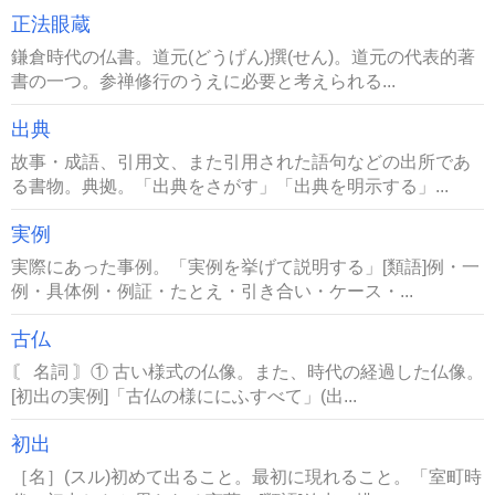
正法眼蔵
鎌倉時代の仏書。道元(どうげん)撰(せん)。道元の代表的著
書の一つ。参禅修行のうえに必要と考えられる...
出典
故事・成語、引用文、また引用された語句などの出所であ
る書物。典拠。「出典をさがす」「出典を明示する」...
実例
実際にあった事例。「実例を挙げて説明する」[類語]例・一
例・具体例・例証・たとえ・引き合い・ケース・...
古仏
〘 名詞 〙① 古い様式の仏像。また、時代の経過した仏像。
[初出の実例]「古仏の様ににふすべて」(出...
初出
［名］(スル)初めて出ること。最初に現れること。「室町時