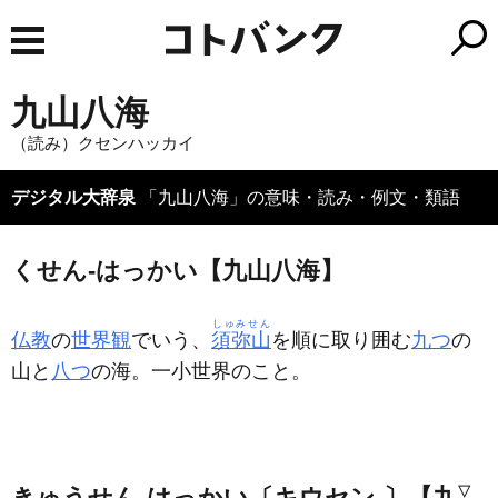
九山八海
（読み）クセンハッカイ
デジタル大辞泉
「九山八海」の意味・読み・例文・類語
くせん‐はっかい【九山八海】
しゅみせん
仏教
の
世界観
でいう、
須弥山
を順に取り囲む
九つ
の
山と
八つ
の海。一小世界のこと。
きゅうせん‐はっかい〔キウセン‐〕【九
▽