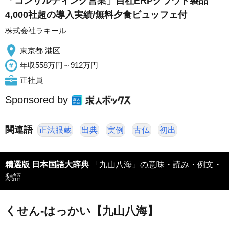
「コンサルティング営業」自社ERPクラウド製品
4,000社超の導入実績/無料夕食ビュッフェ付
株式会社ラキール
東京都 港区
年収558万円～912万円
正社員
Sponsored by
関連語
正法眼蔵
出典
実例
古仏
初出
精選版 日本国語大辞典
「九山八海」の意味・読み・例文・
類語
くせん‐はっかい【九山八海】