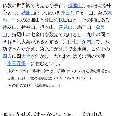
仏教の世界観で考える小宇宙。
須彌山
を中
(しゅみせん)
心とし、
鉄囲山
を
外囲
とする、山、海の
総
(てっちせん)
称
。中央の須彌山と外囲の鉄囲山と、その間にある
持双山、持軸山、担木山、
善見山
、馬耳山、
象鼻
山
、持辺山の七金山を数えて九山とし、九山の間に
それぞれ大海があるとする。海は
七海
が
内海
で、八
功徳水をたたえ、第八海が
外海
で鹵水海、この中の
四方
に四
大陸
が浮かび、われわれはその南の大陸
（
南閻浮提
）に住むという。
[初出の実例]「所期の浄土は、須彌山の九山八海を密厳道場とす
る也」(出典：覚海法橋法語（１２Ｃ終‐１３Ｃ前）)
[その他の文献]〔仏祖統紀‐三一〕
きゅうせん‐はっかい
【九山八
キウセン‥