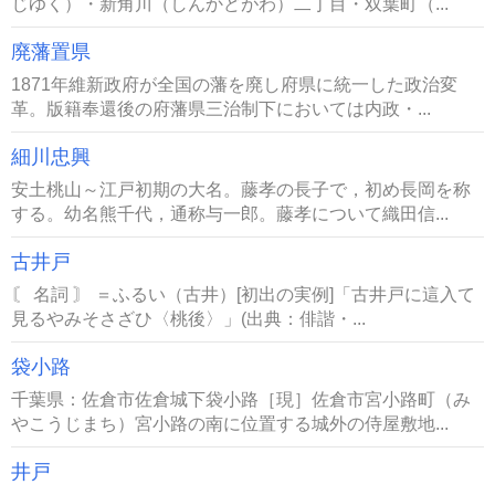
じゆく）・新角川（しんかどがわ）二丁目・双葉町（...
廃藩置県
1871年維新政府が全国の藩を廃し府県に統一した政治変
革。版籍奉還後の府藩県三治制下においては内政・...
細川忠興
安土桃山～江戸初期の大名。藤孝の長子で，初め長岡を称
する。幼名熊千代，通称与一郎。藤孝について織田信...
古井戸
〘 名詞 〙 ＝ふるい（古井）[初出の実例]「古井戸に這入て
見るやみそさざひ〈桃後〉」(出典：俳諧・...
袋小路
千葉県：佐倉市佐倉城下袋小路［現］佐倉市宮小路町（み
やこうじまち）宮小路の南に位置する城外の侍屋敷地...
井戸