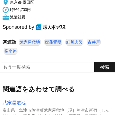
東京都 墨田区
時給1,700円
派遣社員
Sponsored by
関連語
武家屋敷地
廃藩置県
細川忠興
古井戸
袋小路
関連語をあわせて調べる
武家屋敷地
富山県：魚津市魚津町武家屋敷地［現］魚津市新宿（しん