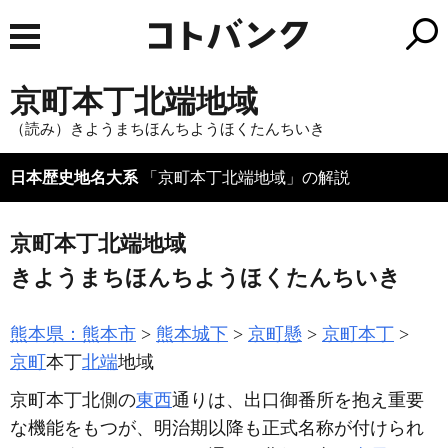
京町本丁北端地域
（読み）きようまちほんちようほくたんちいき
日本歴史地名大系
「京町本丁北端地域」の解説
京町本丁北端地域
きようまちほんちようほくたんちいき
熊本県：熊本市
熊本城下
京町懸
京町本丁
京町
本丁
北端
地域
京町本丁北側の
東西
通りは、出口御番所を抱え重要
な機能をもつが、明治期以降も正式名称が付けられ