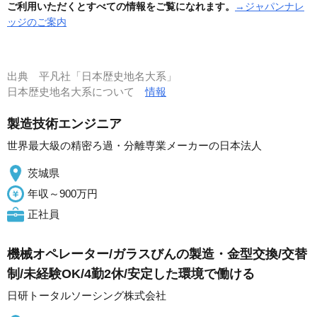
ご利用いただくとすべての情報をご覧になれます。
→ジャパンナレ
ッジのご案内
出典
平凡社「日本歴史地名大系」
日本歴史地名大系について
情報
製造技術エンジニア
世界最大級の精密ろ過・分離専業メーカーの日本法人
茨城県
年収～900万円
正社員
機械オペレーター/ガラスびんの製造・金型交換/交替
制/未経験OK/4勤2休/安定した環境で働ける
日研トータルソーシング株式会社