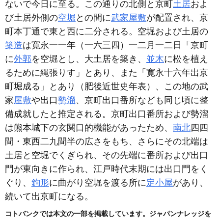
ないで今日に至る。この通りの北側と京町
土居
およ
び土居外側の
空堀
との間に
武家屋敷
が配置され、京
町本丁通で東と西に二分される。空堀および土居の
築造
は寛永一一年
（一六三四）
一二月一二日「京町
に
外郭
を空堀とし、大土居を築き、
並木
に松を植え
るために縄張りす」とあり、また「寛永十六年出京
町堀成る」とあり
（肥後近世史年表）
、この地の武
家
屋敷
や出口
勢溜
、京町出口番所なども同じ頃に整
備成就したと推定される。京町出口番所および勢溜
は熊本城下の玄関口的機能があったため、
南北
四四
間・東西二九間半の広さをもち、さらにその北端は
土居と空堀でくぎられ、その先端に番所および出口
門が東向きに作られ、江戸時代末期には出口門をく
ぐり、
鉤形
に曲がり空堀を渡る所に
定小屋
があり、
続いて出京町になる。
コトバンクでは本文の一部を掲載しています。ジャパンナレッジを