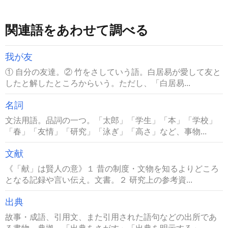
関連語をあわせて調べる
我が友
① 自分の友達。② 竹をさしていう語。白居易が愛して友と
したと解したところからいう。ただし、「白居易...
名詞
文法用語。品詞の一つ。「太郎」「学生」「本」「学校」
「春」「友情」「研究」「泳ぎ」「高さ」など、事物...
文献
《「献」は賢人の意》１ 昔の制度・文物を知るよりどころ
となる記録や言い伝え。文書。２ 研究上の参考資...
出典
故事・成語、引用文、また引用された語句などの出所であ
る書物。典拠。「出典をさがす」「出典を明示する」...