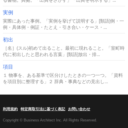
実例
実際にあった事例。「実例を挙げて説明する」[類語]例・一
例・具体例・例証・たとえ・引き合い・ケース・...
初出
［名］(スル)初めて出ること。最初に現れること。「室町時
代に初出したと思われる言葉」[類語]放出・排...
項目
１ 物事を、ある基準で区分けしたときの一つ一つ。「資料
を項目別に整理する」２ 辞典・事典などの見出し...
利用規約
特定商取引法に基づく表記
お問い合わせ
Copyright © Business Architect Inc. All Rights Reserved.