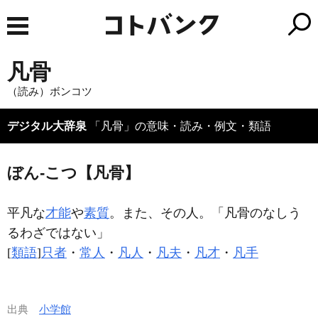
凡骨
（読み）ボンコツ
デジタル大辞泉
「凡骨」の意味・読み・例文・類語
ぼん‐こつ【凡骨】
平凡な
才能
や
素質
。また、その人。「
凡骨
のなしう
るわざではない」
[
類語
]
只者
・
常人
・
凡人
・
凡夫
・
凡才
・
凡手
出典
小学館