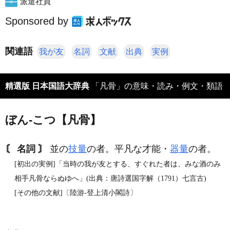
派遣社員
Sponsored by
関連語
我が友
名詞
文献
出典
実例
精選版 日本国語大辞典
「凡骨」の意味・読み・例文・類語
ぼん‐こつ【凡骨】
〘 名詞 〙
並の
技量
の者。平凡な才能・
器量
の者。
[初出の実例]「当時の我が友とする、すぐれた者は、みな酒のみ
相手凡骨ならぬゆへ」(出典：唐詩選国字解（1791）七言古)
[その他の文献]〔陸游‐登上清小閣詩〕