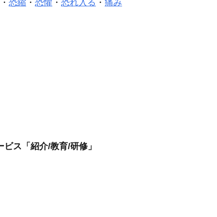
・
恐縮
・
恐懼
・
恐れ入る
・
痛み
ビス「紹介/教育/研修」