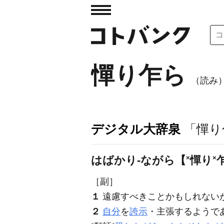
憚り乍ら
（読み
デジタル大辞泉
「憚り
はばかり‐ながら【
×
憚り
×
［副］
１
遠慮すべきことかもしれない
２
自分
を
誇示
・主張するようで