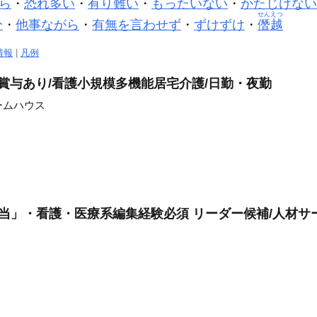
ら
・
恐れ多い
・
有り難い
・
もったいない
・
かたじけない
せんえつ
分
・
他事ながら
・
有無を言わせず
・
ずけずけ
・
僭越
情報
|
凡例
/賞与あり/看護小規模多機能居宅介護/日勤・夜勤
ームハウス
当」・看護・医療系編集経験必須 リーダー候補/人材サー