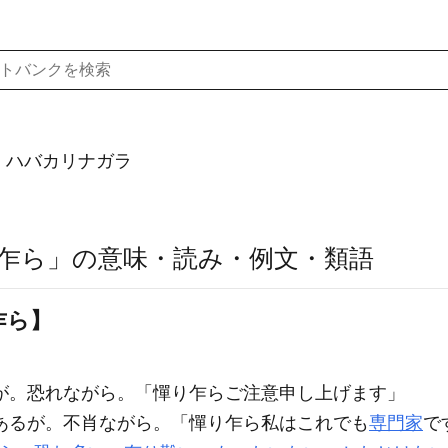
）ハバカリナガラ
乍ら」の意味・読み・例文・類語
乍ら】
が。恐れながら。「
憚り乍ら
ご注意申し上げます」
あるが。不肖ながら。「
憚り乍ら
私はこれでも
専門家
で