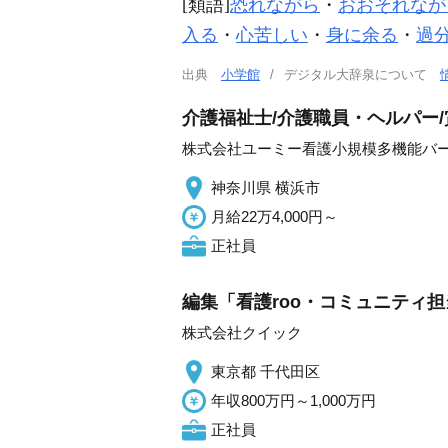
[類語]
恐れながら
・
おおそれなが
入る
・
心苦しい
・
身に余る
・
過
出典
小学館
デジタル大辞泉について
介護福祉士/介護職員・ヘルパー
株式会社ユーミー看護小規模多機能バ
神奈川県 横浜市
月給22万4,000円～
正社員
編集「看護roo・コミュニティ担
株式会社クイック
東京都 千代田区
年収800万円～1,000万円
正社員