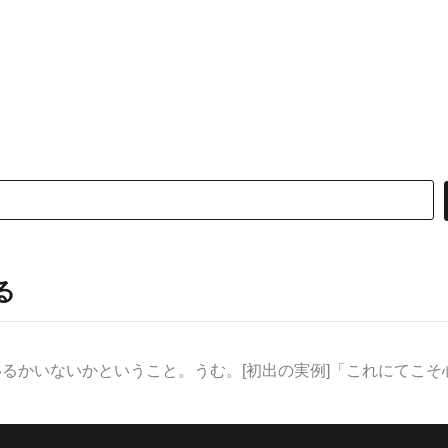
る
いるかいないかということ。うむ。[初出の実例]「これにてこそ心ざ