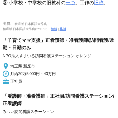
②
小学校・中学校の旧教科の
一つ
。工作の
旧称
。
出典
精選版 日本国語大辞典
精選版 日本国語大辞典について
情報
|
凡例
「子育てママ支援」正看護師・准看護師/訪問看護/常
勤・日勤のみ
NPO法人すまいる訪問看護ステーション オレンジ
埼玉県 新座市
月給20万5,000円～40万円
正社員
「看護師・准看護師」正社員/訪問看護ステーション/
正看護師
みつい訪問看護ステーション