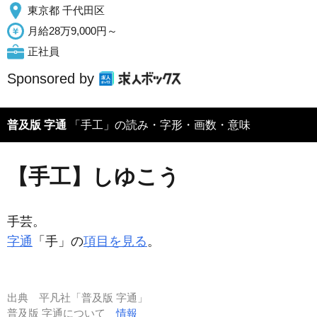
東京都 千代田区
月給28万9,000円～
正社員
Sponsored by
普及版 字通
「手工」の読み・字形・画数・意味
【手工】しゆこう
手芸。
字通
「手」の
項目を見る
。
出典
平凡社「普及版 字通」
普及版 字通について
情報