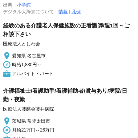
出典
小学館
デジタル大辞泉について
情報
|
凡例
経験のある介護老人保健施設の正看護師/週1回～ご
相談下さい
医療法人としわ会
愛知県 名古屋市
時給1,830円～
アルバイト・パート
介護福祉士/看護助手/看護補助者/賞与あり/病院/日
勤・夜勤
医療法人藤慈会藤井病院
茨城県 常陸太田市
月給21万円～26万円