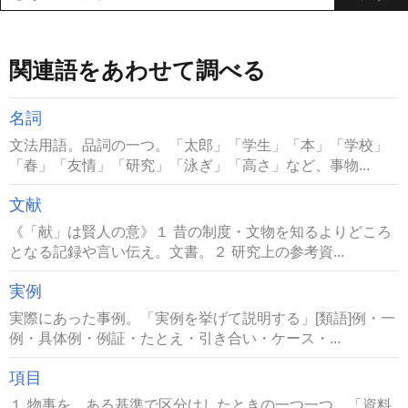
関連語をあわせて調べる
名詞
文法用語。品詞の一つ。「太郎」「学生」「本」「学校」
「春」「友情」「研究」「泳ぎ」「高さ」など、事物...
文献
《「献」は賢人の意》１ 昔の制度・文物を知るよりどころ
となる記録や言い伝え。文書。２ 研究上の参考資...
実例
実際にあった事例。「実例を挙げて説明する」[類語]例・一
例・具体例・例証・たとえ・引き合い・ケース・...
項目
１ 物事を、ある基準で区分けしたときの一つ一つ。「資料