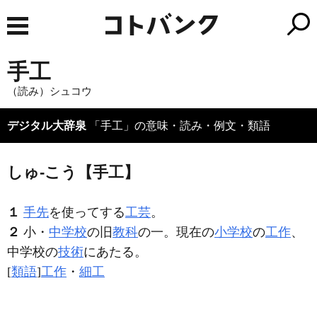
手工
（読み）シュコウ
デジタル大辞泉
「手工」の意味・読み・例文・類語
しゅ‐こう【手工】
１
手先
を使ってする
工芸
。
２
小・
中学校
の旧
教科
の一。現在の
小学校
の
工作
、
中学校の
技術
にあたる。
[
類語
]
工作
・
細工