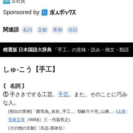
正社員
Sponsored by
関連語
名詞
文献
実例
項目
精選版 日本国語大辞典
「手工」の意味・読み・例文・類語
しゅ‐こう【手工】
〘 名詞 〙
①
手さきでする工芸。
手芸
。また、そのことに巧み
な人。
[初出の実例]「藺笥為
名在
手工
、頽齢六十宅
山東
」(
出典
：
レ
二
一
二
一
菅家文草
（900頃）三・代翁答之)
[その他の文献]〔呉志‐孫休伝〕