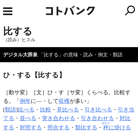
比する
（読み）ヒスル
デジタル大辞泉
「比する」の意味・読み・例文・類語
ひ・する【比する】
［動サ変］
［文］ひ・す
［サ変］
くらべる。比較す
る。「
例年
に―・して
収穫
が多い」
[
類語
]
比べる
・
比較
・
見比べる
・
引き比べる
・
引き当
てる
・
並べる
・
突き合わせる
・
引き合わせる
・
対比
はかり
する
・
対照する
・
照合する
・
類比する
・
秤
に掛ける