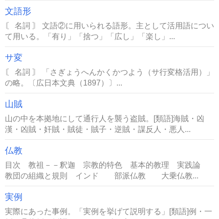
文語形
〘 名詞 〙 文語②に用いられる語形。主として活用語につい
て用いる。「有り」「捨つ」「広し」「楽し」...
サ変
〘 名詞 〙 「さぎょうへんかくかつよう（サ行変格活用）」
の略。〔広日本文典（1897）〕...
山賊
山の中を本拠地にして通行人を襲う盗賊。[類語]海賊・凶
漢・凶賊・奸賊・賊徒・賊子・逆賊・謀反人・悪人...
仏教
目次 教祖－－釈迦 宗教的特色 基本的教理 実践論
教団の組織と規則 インド 部派仏教 大乗仏教...
実例
実際にあった事例。「実例を挙げて説明する」[類語]例・一