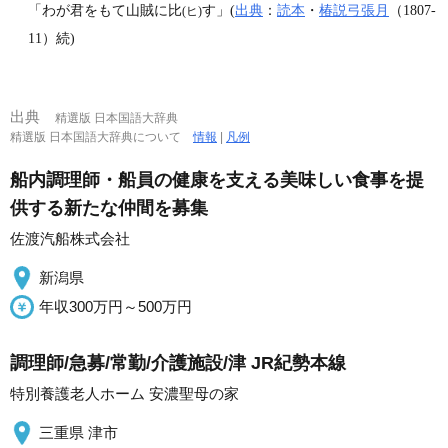
「わが君をもて山賊に比
す」(
出典
：
読本
・
椿説弓張月
（1807‐
(ヒ)
11）続)
出典
精選版 日本国語大辞典
精選版 日本国語大辞典について
情報
|
凡例
船内調理師・船員の健康を支える美味しい食事を提
供する新たな仲間を募集
佐渡汽船株式会社
新潟県
年収300万円～500万円
調理師/急募/常勤/介護施設/津 JR紀勢本線
特別養護老人ホーム 安濃聖母の家
三重県 津市