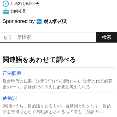
月給21万6,000円
契約社員
Sponsored by
関連語をあわせて調べる
正法眼蔵
鎌倉時代の仏書。道元(どうげん)撰(せん)。道元の代表的著
書の一つ。参禅修行のうえに必要と考えられる...
他動詞
動詞のうち，目的語をとるもの。自動詞と対をなす。目的
語を普通はとらず自動詞とされるものでも，英語の ...