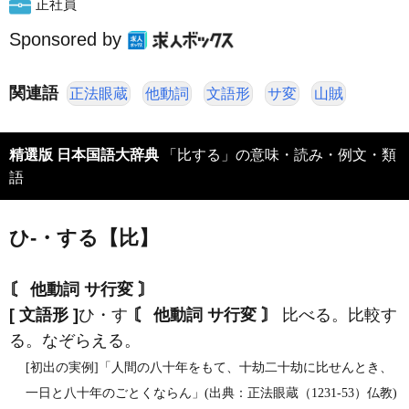
正社員
Sponsored by
関連語
正法眼蔵
他動詞
文語形
サ変
山賊
精選版 日本国語大辞典
「比する」の意味・読み・例文・類
語
ひ‐・する【比】
〘 他動詞 サ行変 〙
[ 文語形 ]
ひ・す
〘 他動詞 サ行変 〙
比べる。比較す
る。なぞらえる。
[初出の実例]「人間の八十年をもて、十劫二十劫に比せんとき、
一日と八十年のごとくならん」(出典：正法眼蔵（1231‐53）仏教)