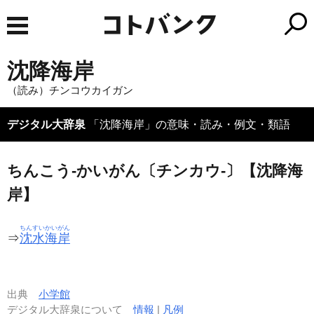
沈降海岸
（読み）チンコウカイガン
デジタル大辞泉
「沈降海岸」の意味・読み・例文・類語
ちんこう‐かいがん〔チンカウ‐〕【沈降海
岸】
ちんすいかいがん
⇒
沈水海岸
出典
小学館
デジタル大辞泉について
情報
|
凡例