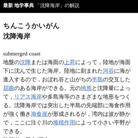
最新 地学事典
「沈降海岸」の解説
ちんこうかいがん
沈降海岸
submerged coast
地盤の
沈降
または海面の
上昇
によって，陸地が海面
下に沈んで生じた海岸。陸地に刻まれた
河谷
に海が
進入するので，おぼれ谷と山がちの
半島
の交互した
屈曲
のある海岸ができる。元の
地形
と沈降量によっ
て，
リアス海岸
や多島海等のさまざまな地形をつく
る。沈降海岸では突出した半島の先端部に海食作用
が強く働き
海食崖
が形成されるが，湾内は波が静か
で，ここに注ぐ川の
堆積作用
によって小さい平野が
できる。