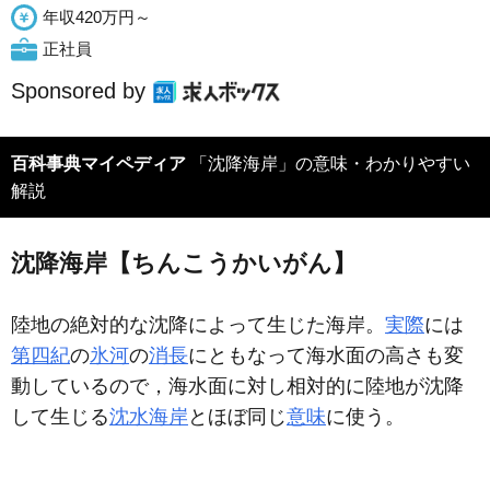
年収420万円～
正社員
Sponsored by
百科事典マイペディア
「沈降海岸」の意味・わかりやすい
解説
沈降海岸【ちんこうかいがん】
陸地の絶対的な沈降によって生じた海岸。
実際
には
第四紀
の
氷河
の
消長
にともなって海水面の高さも変
動しているので，海水面に対し相対的に陸地が沈降
して生じる
沈水海岸
とほぼ同じ
意味
に使う。