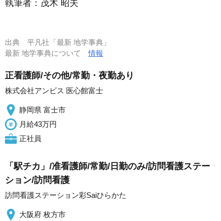
執筆者：
茂木 昭夫
出典
平凡社「最新 地学事典」
最新 地学事典について
情報
正看護師/その他/常勤・夜勤あり
株式会社アンビス 医心館富士
静岡県 富士市
月給43万円
正社員
「駅チカ」/准看護師/常勤/日勤のみ/訪問看護ステー
ション/訪問看護
訪問看護ステーション彩Saiひらかた
大阪府 枚方市