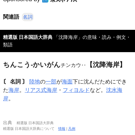
関連語
名詞
精選版 日本国語大辞典
「沈降海岸」の意味・読み・例文・
類語
ちんこう‐かいがん
【沈降海岸】
チンカウ‥
〘 名詞 〙
陸地
の
一部
が
海面
下に沈んだためにでき
た
海岸
。
リアス式海岸
・
フィヨルド
など。
沈水海
岸
。
出典
精選版 日本国語大辞典
精選版 日本国語大辞典について
情報
|
凡例