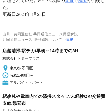
に埋もれていた。80年代以降の
調査
で
概要
が判明し
た。
更新日:
2023年8月23日
出典
共同通信社 共同通信ニュース用語解説
共同通信ニュース用語解説について
情報
店舗清掃/駅チカ/早朝～14時までの3H
株式会社トミープラス
東京都 墨田区
時給1,400円～
アルバイト・パート
駅改札や電車内での清掃スタッフ/未経験OK/交通費
支給/黒部市
株式会社サンクライフ