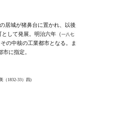
の居城が猪鼻台に置かれ、以後
町として発展。明治六年（
一八七
、その中核の工業都市となる。ま
都市に指定。
1832‐33）四)