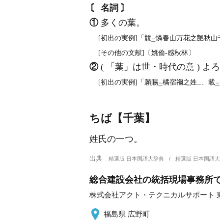
〘 名詞 〙
①
多くの葉。
[初出の実例]「競
憐春山万花之艷秋山
二
[その他の文献]〔姚倫‐感秋林〕
②
( 「葉」は世・時代の意 ) 
[初出の実例]「願賜
橘宿禰之姓
、載
二
一
二
ちば【千葉】
姓氏の一つ。
出典
精選版 日本国語大辞典
精選版 日本国語
総合建設会社の統括現場事務所
株式会社アクト・テクニカルサポート 
福島県 広野町