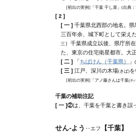
[初出の実例]「千葉 干し菜」(出典：
[ 2 ]
[ 一 ]
千葉県北西部の地名。県
三百年余、城下町として栄え
）千葉県成立以後、県庁所在
三
た、東京の住宅衛星都市。大
[ 二 ]
「
ちばけん（千葉県）
」
[ 三 ]
江戸、深川の木場
を
(きば)
[初出の実例]「アノ藤さんは千葉
(チバ
千葉の補助注記
[ 一 ]
②
は、干葉を千葉と書き誤
せん‐よう
【千葉】
‥エフ