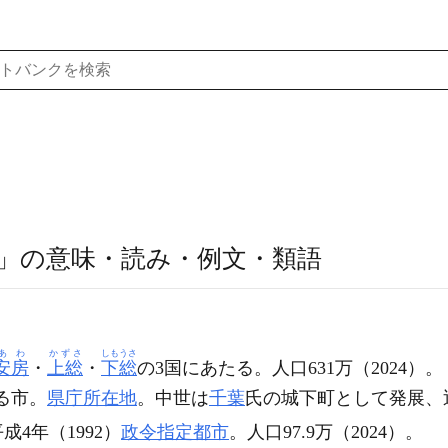
」の意味・読み・例文・類語
あわ
かずさ
しもうさ
安房
・
上総
・
下総
の3国にあたる。人口631万（2024）。
る市。
県庁所在地
。中世は
千葉
氏の城下町として発展、
成4年（1992）
政令指定都市
。人口97.9万（2024）。