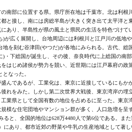
の南部に位置する県。県庁所在地は千葉市。北は利根川
京都と接し、南には房総半島が大きく突き出て太平洋と
点にあり、半島性が県の風土と県民の生活を特色づけて
ち)が広く展開し、台地周辺には利根川と江戸川の低地や
台地を刻む谷津田(やつだ)が各地にみられる。古代、総国
に)・下総国が誕生し、その後、奈良時代に上総国の南部
氏をはじめ諸侯が勢力を競い、近世期には江戸幕府の政策
ととなった。
盛んであるが、工業化は、東京に近接しているにもか
ち後れをみた。しかし第二次世界大戦後、東京湾岸の埋
工業県として全国有数の地位を占めるに至った。東京湾岸と
大規模な住宅団地やマンション群が多く、人口急増を呈
みると、全国的地位は628万4480人で第6位である。また
21）にあり、都市近郊の野菜や牛乳の生産地域として著し