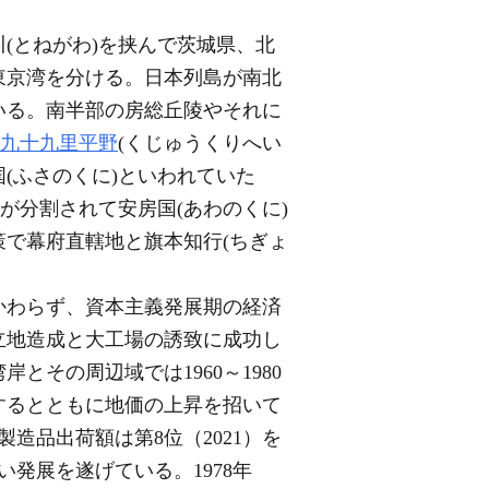
(とねがわ)を挟んで茨城県、北
東京湾を分ける。日本列島が南北
いる。南半部の房総丘陵やそれに
九十九里平野
(くじゅうくりへい
(ふさのくに)といわれていた
が分割されて安房国(あわのくに)
で幕府直轄地と旗本知行(ちぎょ
かわらず、資本主義発展期の経済
立地造成と大工場の誘致に成功し
その周辺域では1960～1980
するとともに地価の上昇を招いて
製造品出荷額は第8位（2021）を
い発展を遂げている。1978年