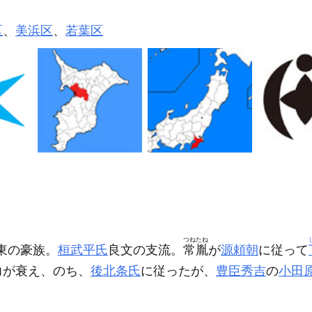
区
、
美浜区
、
若葉区
つねたね
東の豪族。
桓武平氏
良文の支流。
常胤
が
源頼朝
に従って
力が衰え、のち、
後北条氏
に従ったが、
豊臣秀吉
の
小田