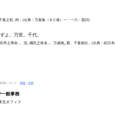
千葉之彩
時」(出典：万葉集（８Ｃ後）一・一六・題詞)
一
よろずよ。万世。千代。
先帝之厚命
、流
橘氏之殊名
、万歳無
窮、千葉相伝」(出典：続日本紀
一
二
一
レ
大辞典について
情報
|
凡例
で一般事務
東北オフィス