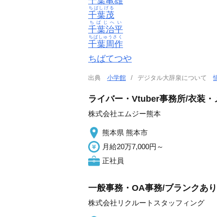
千葉亀雄
ちばしげる
千葉茂
ちばじへい
千葉治平
ちばしゅうさく
千葉周作
ちばてつや
出典
小学館
デジタル大辞泉について
ライバー・Vtuber事務所/衣
株式会社エムジー熊本
熊本県 熊本市
月給20万7,000円～
正社員
一般事務・OA事務/ブランクあり
株式会社リクルートスタッフィング