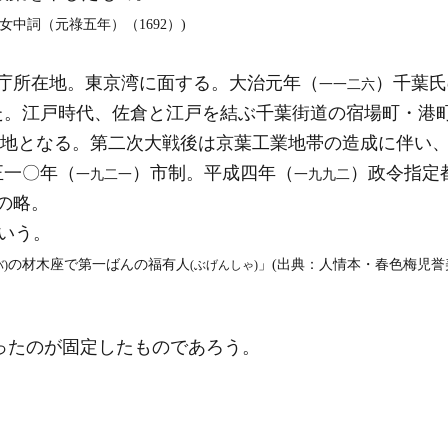
女中詞（元祿五年）（1692）)
庁所在地。東京湾に面する。大治元年（
）千葉氏
一一二六
た。江戸時代、佐倉と江戸を結ぶ千葉街道の宿場町・港
地となる。第二次大戦後は京葉工業地帯の造成に伴い
正一〇年（
）市制。平成四年（
）政令指定
一九二一
一九九二
の略。
いう。
の材木座で第一ばんの福有人
」(出典：人情本・春色梅児誉美（
)
(ぶげんしゃ)
ったのが固定したものであろう。