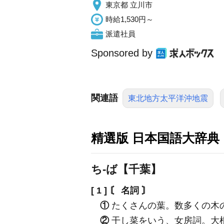
東京都 立川市
時給1,530円～
派遣社員
Sponsored by
関連語
東北地方太平洋沖地震
精選版 日本国語大辞典
ち‐ば【千葉】
[ 1 ]
〘 名詞 〙
①
たくさんの葉。数多くの木
②
干し菜をいう、女房詞。大