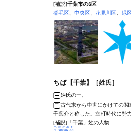
[補説]
千葉市の6区
稲毛区
、
中央区
、
花見川区
、
緑
ちば【千葉】［姓氏］
姓氏の一。
古代末から中世にかけての関
千葉介と称した。室町時代に勢
[補説]「千葉」姓の人物
ちばかめお