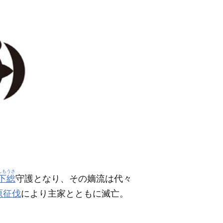
しもうさ
下総
守護となり、その嫡流は代々
原征伐
により主家とともに滅亡。