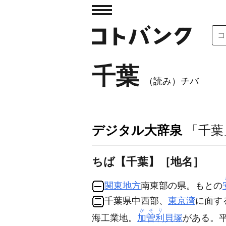
千葉
（読み）チバ
デジタル大辞泉
「千葉
ちば【千葉】［地名］
関東地方
南東部の県。もとの
千葉県中西部、
東京湾
に面す
かそり
海工業地。
加曽利
貝塚
がある。平