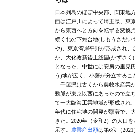
日本列島のほぼ中央部、関東地方
西は江戸川によって埼玉県、東
から東西へと方向を転ずる変換
続く北の下総台地(しもうさだい
や)、東京湾岸平野が形成され、
が、大化改新後上総国(かずさく
となった。中世には安房の里見
う)地が広く、小藩が分立するこ
千葉県は古くから農牧水産業が
動脈が東京以西にあったので立
て一大臨海工業地域が形成され、
年代に住宅地の開発が顕著で、
きた。2020年（令和2）の人口を
示す。
農業産出額
は第6位（20