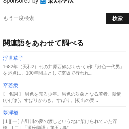
Sponsored by
関連語をあわせて調べる
浮世草子
1682年（天和2）刊の井原西鶴(さいかく)作『好色一代男』
を起点に、100年間主として京坂で行われ...
窄若衆
〘 名詞 〙 男色を売る少年。男色の対象となる若者。陰間
(かげま)。すばりかわき。すばり。[初出の実...
夢浮橋
[ 1 ][ 一 ] 吉野川の夢の渡しという地に架けられていた浮
橋。[ 二 ] 「源氏物語」第五四帖...