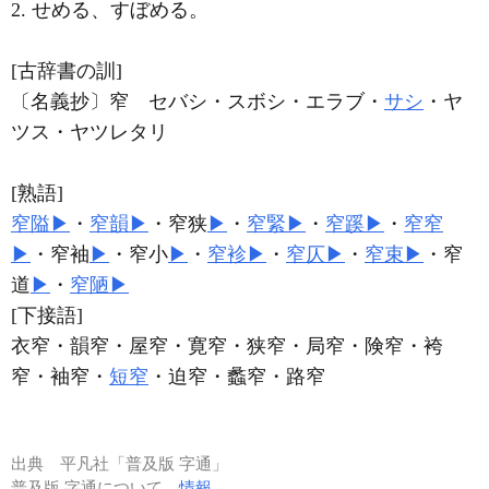
2. せめる、すぼめる。
[古辞書の訓]
〔名義抄〕窄 セバシ・スボシ・エラブ・
サシ
・ヤ
ツス・ヤツレタリ
[熟語]
窄隘
▶
・
窄韻
▶
・窄狭
▶
・
窄緊
▶
・
窄蹊
▶
・
窄窄
▶
・窄袖
▶
・窄小
▶
・
窄袗
▶
・
窄仄
▶
・
窄束
▶
・窄
道
▶
・
窄陋
▶
[下接語]
衣窄・韻窄・屋窄・寛窄・狭窄・局窄・険窄・袴
窄・袖窄・
短窄
・迫窄・蠡窄・路窄
出典
平凡社「普及版 字通」
普及版 字通について
情報