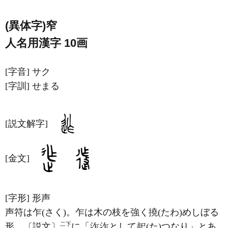
(異体字)窄
人名用漢字 10画
[字音]
サク
[字訓]
せまる
[説文解字]
[金文]
[字形]
形声
声符は乍(さく)。乍は木の枝を強く撓(たわ)めしぼる
二下
形。〔説文〕
に「
として
(た)つなり」とあ