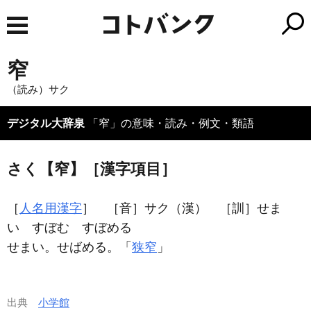
窄
（読み）サク
デジタル大辞泉
「窄」の意味・読み・例文・類語
さく【窄】［漢字項目］
［
人名用漢字
］ ［音］サク（漢） ［訓］せま
い すぼむ すぼめる
せまい。せばめる。「
狭窄
」
出典
小学館