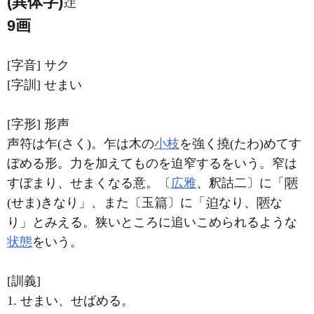
(異体字)
9画
[字音]
サク
[字訓]
せまい
[字形]
形声
声符は乍(さく)。乍は木の
小枝
を強く撓(たわ)めてす
ぼめる形。力を加えてものを迫窄するをいう。窄は
すぼまり、せまくなる意。〔
広雅
、釈詁二〕に「
(せま)きなり」、また〔玉
〕に「
なり、
な
り」とみえる。狭いところに追いこめられるような
状態
をいう。
[訓義]
1. せまい、せばめる。