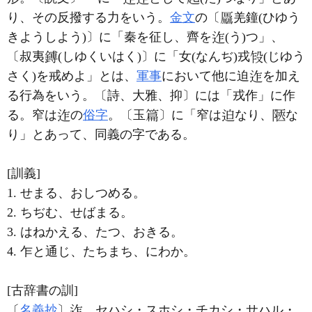
り、その反撥する力をいう。
金文
の〔
羌鐘(ひゆう
きようしよう)〕に「秦を征し、齊を
(う)つ」、
〔叔夷
(しゆくいはく)〕に「女(なんぢ)戎
(じゆう
さく)を戒めよ」とは、
軍事
において他に迫
を加え
る行為をいう。〔詩、大雅、抑〕には「戎作」に作
る。窄は
の
俗字
。〔玉
〕に「窄は
なり、
な
り」とあって、同義の字である。
[訓義]
1. せまる、おしつめる。
2. ちぢむ、せばまる。
3. はねかえる、たつ、おきる。
4. 乍と通じ、たちまち、にわか。
[古辞書の訓]
〔
名義抄
〕
セハシ・スホシ・チカシ・サハル・