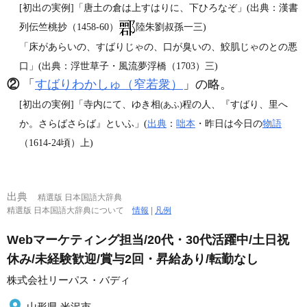
[初出の実例]「唐土の倉は上すはりに、下ひろなぞ」(出典：漢書
列伝竺桃抄（1458‐60）
陸朱劉叔孫一三)
「床があらいの、すばりじゃの、口が臭いの、鮫肌じゃのとの悪
口」(出典：浮世草子・風流夢浮橋（1703）三)
②
「
すばりわかしゅ（窄若衆）
」の略。
[初出の実例]「寺内にて、ゆき相
程の人、『すばり、里へ
(あふ)
か。さらばさらば』といふ」(
出典
：
咄本
・昨日は今日の
物語
（1614‐24頃）上)
出典
精選版 日本国語大辞典
精選版 日本国語大辞典について
情報
|
凡例
Webマーケティング担当/20代・30代活躍中/土日祝
休み/未経験歓迎/賞与2回・昇給あり/転勤なし
株式会社リーパス・バディ
山形県 米沢市