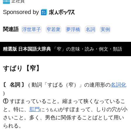
正社員
Sponsored by
関連語
浮世草子
窄若衆
夢浮橋
名詞
実例
精選版 日本国語大辞典
「窄」の意味・読み・例文・類語
すばり【窄】
〘 名詞 〙
( 動詞「すばる（窄）」の連用形の
名詞化
)
①
すぼまっていること。縮まって狭くなっているこ
と。特に、
肛門
がすぼまって、しりの穴が小
(こうもん)
さいこと。多く、男色に関係することばとして用い
られる。