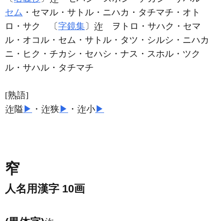
セム
・セマル・サトル・ニハカ・タチマチ・オト
ロ・サク 〔
字鏡集
〕
ヲトロ・サハク・セマ
ル・オコル・セム・サトル・タツ・シルシ・ニハカ
ニ・ヒク・チカシ・セハシ・ナス・スホル・ツク
ル・サハル・タチマチ
[熟語]
隘
▶
・
狭
▶
・
小
▶
窄
人名用漢字 10画