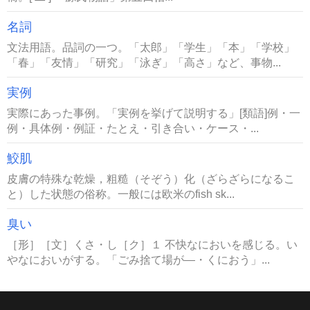
名詞
文法用語。品詞の一つ。「太郎」「学生」「本」「学校」
「春」「友情」「研究」「泳ぎ」「高さ」など、事物...
実例
実際にあった事例。「実例を挙げて説明する」[類語]例・一
例・具体例・例証・たとえ・引き合い・ケース・...
鮫肌
皮膚の特殊な乾燥，粗糙（そぞう）化（ざらざらになるこ
と）した状態の俗称。一般には欧米のfish sk...
臭い
［形］［文］くさ・し［ク］１ 不快なにおいを感じる。い
やなにおいがする。「ごみ捨て場が―・くにおう」...