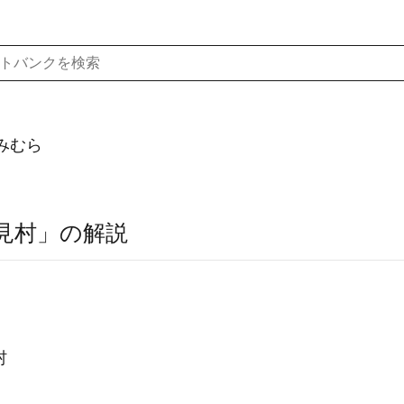
みむら
見村」の解説
村