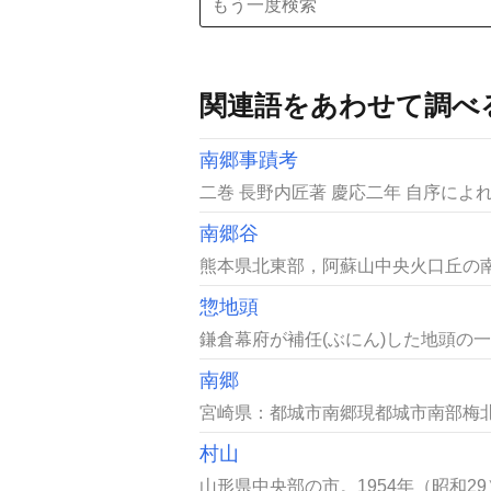
関連語をあわせて調べ
南郷事蹟考
二巻 長野内匠著 慶応二年 自序によ
南郷谷
熊本県北東部，阿蘇山中央火口丘の南に
惣地頭
鎌倉幕府が補任(ぶにん)した地頭の
南郷
宮崎県：都城市南郷現都城市南部梅北
村山
山形県中央部の市。1954年（昭和29