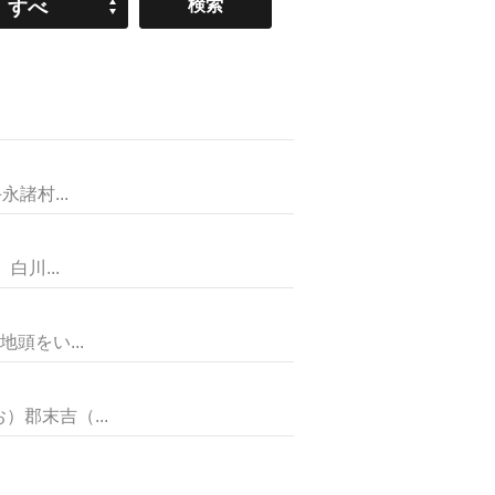
すべ
て
諸村...
川...
頭をい...
郡末吉（...
.