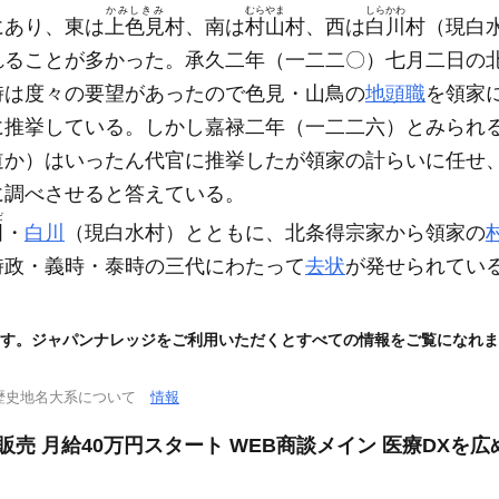
かみしきみ
むらやま
しらかわ
にあり、東は
上色見
村、南は
村山
村、西は
白川
村
（現白
れることが多かった。承久二年
（一二二〇）
七月二日の
時は度々の要望があったので色見・山鳥の
地頭職
を領家
に推挙している。しかし嘉禄二年
（一二二六）
とみられ
道か）
はいったん代官に推挙したが領家の計らいに任せ
に調べさせると答えている。
だ
田
・
白川
（現白水村）
とともに、北条得宗家から領家の
時政・義時・泰時の三代にわたって
去状
が発せられてい
す。ジャパンナレッジをご利用いただくとすべての情報をご覧になれま
歴史地名大系について
情報
販売 月給40万円スタート WEB商談メイン 医療DXを