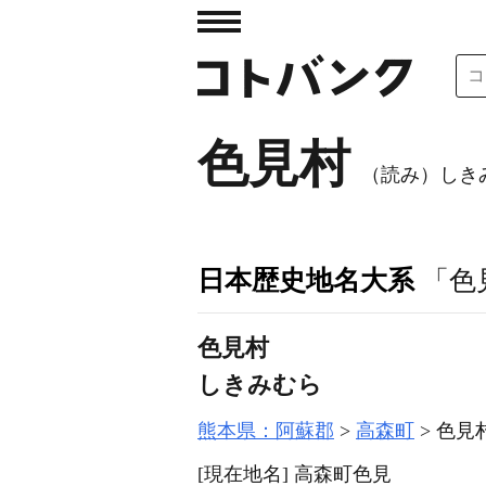
色見村
（読み）しき
日本歴史地名大系
「色
色見村
しきみむら
熊本県：阿蘇郡
高森町
色見
[現在地名]
高森町色見