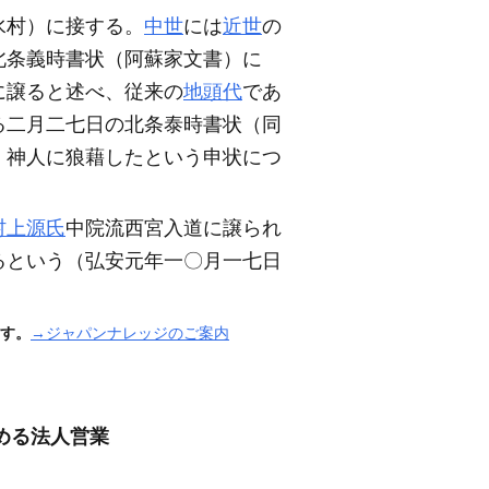
水村）
に接する。
中世
には
近世
の
北条義時書状
（阿蘇家文書）
に
に譲ると述べ、従来の
地頭代
であ
る二月二七日の北条泰時書状
（同
、神人に狼藉したという申状につ
村上源氏
中院流西宮入道に譲られ
るという
（弘安元年一〇月一七日
す。
→ジャパンナレッジのご案内
広める法人営業