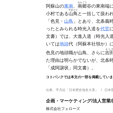
なんごう
阿蘇山の
東南
、
南郷
谷の東南端
やまとり
小村である
山鳥
と一括して扱わ
「色見・
山鳥
」とあり、北条義
ったとみられる時光入道を
代官
文書）
では、大進入道
（時光入
いては
地頭
代
（阿蘇本社領か）
よし
色見の地頭職が山鳥、さらに
吉
た理由は明らかでないが、北条
「成阿譲状」同文書）
。
コトバンクでは本文の一部を掲載していま
出典
平凡社「日本歴史地名大系」
日本
企画・マーケティング/法人営業/
株式会社フェローズ