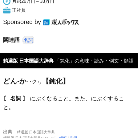
月給26万円～33万円
正社員
Sponsored by
関連語
名詞
精選版 日本国語大辞典
「鈍化」の意味・読み・例文・類語
どん‐か
【鈍化】
‥クヮ
〘 名詞 〙
にぶくなること。また、にぶくするこ
と。
出典
精選版 日本国語大辞典