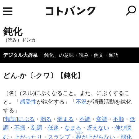
鈍化
（読み）ドンカ
デジタル大辞泉
「鈍化」の意味・読み・例文・類語
どん‐か〔‐クワ〕【鈍化】
［名］
(スル)
にぶくなること。また、にぶくするこ
と。「
感受性
が
鈍化
する」「
不況
が消費活動を
鈍化
する」
[
類語
]
にぶる
・
弱る
・
弱まる
・
不調
・
変調
・
不順
・
低
調
・
不振
・
乱調
・
低迷
・
なまる
・
冴えない
・
伸び悩
うだつ
む
・
上がったり
・
スランプ
・
梲
が上がらない
・
弱化