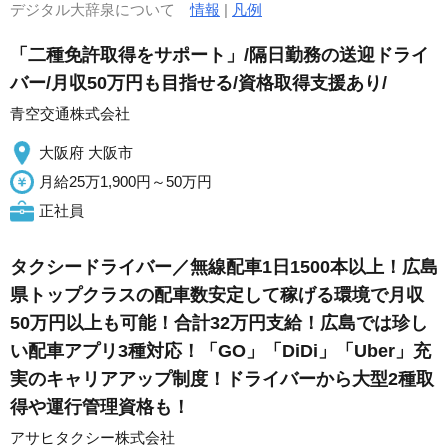
デジタル大辞泉について
情報
|
凡例
「二種免許取得をサポート」/隔日勤務の送迎ドライ
バー/月収50万円も目指せる/資格取得支援あり/
青空交通株式会社
大阪府 大阪市
月給25万1,900円～50万円
正社員
タクシードライバー／無線配車1日1500本以上！広島
県トップクラスの配車数安定して稼げる環境で月収
50万円以上も可能！合計32万円支給！広島では珍し
い配車アプリ3種対応！「GO」「DiDi」「Uber」充
実のキャリアアップ制度！ドライバーから大型2種取
得や運行管理資格も！
アサヒタクシー株式会社