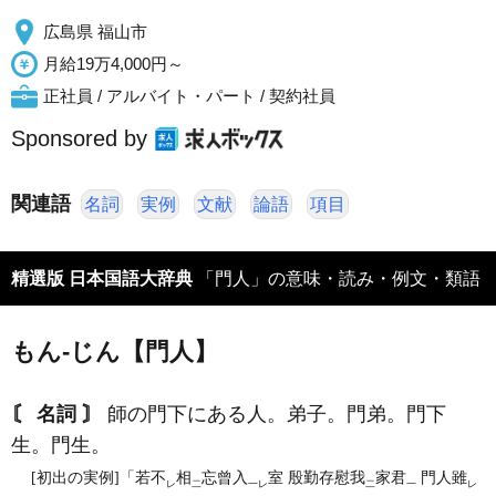
広島県 福山市
月給19万4,000円～
正社員 / アルバイト・パート / 契約社員
Sponsored by
関連語
名詞
実例
文献
論語
項目
精選版 日本国語大辞典
「門人」の意味・読み・例文・類語
もん‐じん【門人】
〘 名詞 〙
師の門下にある人。弟子。門弟。門下
生。門生。
[初出の実例]「若不
相
忘曾入
室 殷勤存慰我
家君
門人雖
レ
二
一レ
二
一
レ