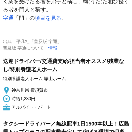
く業を受けたる
を弟子と
し、轉(うた)た相ひ授く
る
を門人と
す。
字通
「門」の
項目を見る
。
出典
平凡社「普及版 字通」
普及版 字通について
情報
送迎ドライバー/交通費支給/担当者オススメ/残業な
し/特別養護老人ホーム
特別養護老人ホーム 塚山ホーム
神奈川県 横須賀市
時給1,230円
アルバイト・パート
タクシードライバー／無線配車1日1500本以上！広島