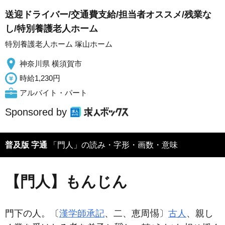
送迎ドライバー/交通費支給/担当者オススメ/残業な
し/特別養護老人ホーム
特別養護老人ホーム 塚山ホーム
神奈川県 横須賀市
時給1,230円
アルバイト・パート
Sponsored by
普及版 字通
「門人」の読み・字形・画数・意味
【門人】もんじん
門下の人。〔
漢学師承記
、二、恵周
〕
古人
、親し