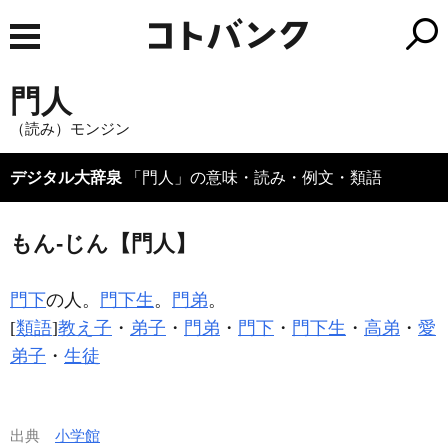
門人
（読み）モンジン
デジタル大辞泉
「門人」の意味・読み・例文・類語
もん‐じん【門人】
門下
の人。
門下生
。
門弟
。
[
類語
]
教え子
・
弟子
・
門弟
・
門下
・
門下生
・
高弟
・
愛
弟子
・
生徒
出典
小学館