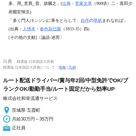
多、用
意異
昔。故嘱之」(
出典
：
菅家文草
（900頃）二・喜田少
レ
レ
府罷官帰京)
「多く門人
に筆をとらして、
自作
の
草紙
まれなれば」
(モンジン)
(出典：
人情本
・
春色辰巳園
（1833‐35）四)
[その他の文献]〔論語‐述而〕
出典
精選版 日本国語大辞典
精選版 日本国語大辞典について
情報
|
凡例
ルート配送ドライバー/賞与年2回/中型免許でOK/ブ
ランクOK/勤勤手当/ルート固定だから効率UP
株式会社和幸流通サービス
茨城県 五霞町
月給30万円～35万円
正社員