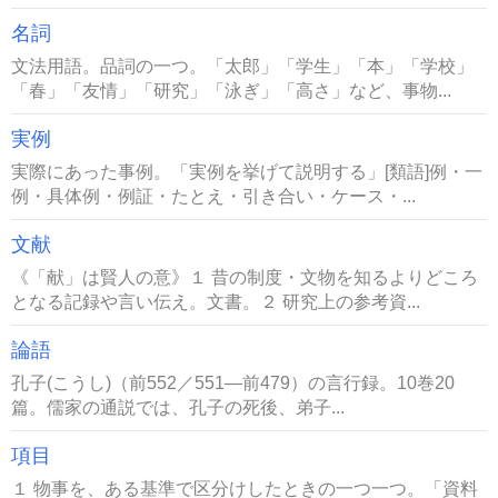
名詞
文法用語。品詞の一つ。「太郎」「学生」「本」「学校」
「春」「友情」「研究」「泳ぎ」「高さ」など、事物...
実例
実際にあった事例。「実例を挙げて説明する」[類語]例・一
例・具体例・例証・たとえ・引き合い・ケース・...
文献
《「献」は賢人の意》１ 昔の制度・文物を知るよりどころ
となる記録や言い伝え。文書。２ 研究上の参考資...
論語
孔子(こうし)（前552／551―前479）の言行録。10巻20
篇。儒家の通説では、孔子の死後、弟子...
項目
１ 物事を、ある基準で区分けしたときの一つ一つ。「資料