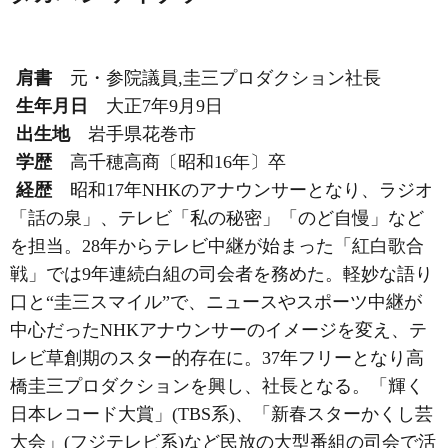
肩書
元・参院議員,圭三プロダクション社長
生年月日
大正7年9月9日
出生地
岩手県花巻市
学歴
高千穂高商〔昭和16年〕卒
経歴
昭和17年NHKのアナウンサーとなり、ラジオ
「話の泉」、テレビ「私の秘密」「のど自慢」など
を担当。28年からテレビ中継が始まった「紅白歌合
戦」では9年連続白組の司会者を務めた。軽妙な語り
口と“圭三スマイル”で、ニュースやスポーツ中継が
中心だったNHKアナウンサーのイメージを変え、テ
レビ草創期のスター的存在に。37年フリーとなり高
橋圭三プロダクションを興し、社長となる。「輝く
日本レコード大賞」(TBS系)、「新春スターかくし芸
大会」(フジテレビ系)など民放の大型番組の司会で活