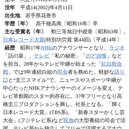
没年
平成14(2002)年4月11日
出生地
岩手県花巻市
学歴〔年〕
高千穂高商〔昭和16年〕卒
主な受賞名〔年〕
勲三等旭日中綬章〔昭和63年〕,
日本レコード大賞
(特別功労賞 第44回)〔平成14年〕
経歴
昭和17年
NHK
のアナウンサーとなり、
ラジオ
「話の泉」、
テレビ
「私の秘密」「
のど自慢
」など
を担当。28年からテレビ中継が始まった「
紅白歌合
戦
」では9年連続白組の
司会
者を務めた。軽妙な
語り
口
と“圭三スマイル”で、ニュースやスポーツ中継が
中心だったNHKアナウンサーのイメージを変え、テ
レビ草創期のスター的存在に。37年フリーとなり高
橋圭三プロダクションを興し、社長となる。「輝く
日本レコード大賞」(TBS系)、「新春スターかくし芸
大会」(フジテレビ系)など
民放
の大型番組の司会で活
躍、テレビ局から独立してフリーで活躍するアナウ