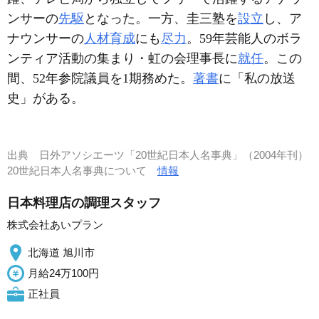
ンサーの
先駆
となった。一方、圭三塾を
設立
し、ア
ナウンサーの
人材育成
にも
尽力
。59年芸能人のボラ
ンティア活動の集まり・虹の会理事長に
就任
。この
間、52年参院議員を1期務めた。
著書
に「私の放送
史」がある。
出典
日外アソシエーツ「20世紀日本人名事典」（2004年刊）
20世紀日本人名事典について
情報
日本料理店の調理スタッフ
株式会社あいプラン
北海道 旭川市
月給24万100円
正社員