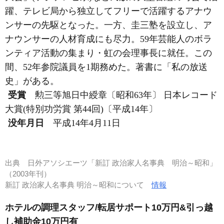
躍、テレビ局から独立してフリーで活躍するアナウ
ンサーの先駆となった。一方、圭三塾を設立し、ア
ナウンサーの人材育成にも尽力。59年芸能人のボラ
ンティア活動の集まり・虹の会理事長に就任。この
間、52年参院議員を1期務めた。著書に「私の放送
史」がある。
受賞
勲三等旭日中綬章〔昭和63年〕 日本レコード
大賞(特別功労賞 第44回)〔平成14年〕
没年月日
平成14年4月11日
出典
日外アソシエーツ「新訂 政治家人名事典 明治～昭和」
（2003年刊）
新訂 政治家人名事典 明治～昭和について
情報
ホテルの調理スタッフ/転居サポート10万円&引っ越
し補助金10万円有