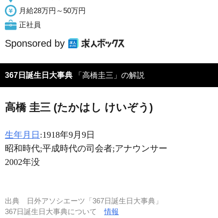
月給28万円～50万円
正社員
Sponsored by
367日誕生日大事典
「高橋圭三」の解説
高橋 圭三 (たかはし けいぞう)
生年月日
:1918年9月9日
昭和時代;平成時代の司会者;アナウンサー
2002年没
出典
日外アソシエーツ「367日誕生日大事典」
367日誕生日大事典について
情報