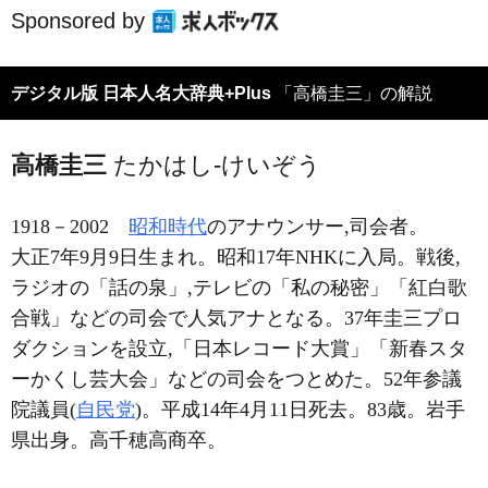
Sponsored by
デジタル版 日本人名大辞典+Plus
「高橋圭三」の解説
高橋圭三
たかはし-けいぞう
1918－2002
昭和時代
のアナウンサー,司会者。
大正7年9月9日生まれ。昭和17年NHKに入局。戦後,
ラジオの「話の泉」,テレビの「私の秘密」「紅白歌
合戦」などの司会で人気アナとなる。37年圭三プロ
ダクションを設立,「日本レコード大賞」「新春スタ
ーかくし芸大会」などの司会をつとめた。52年参議
院議員(
自民党
)。平成14年4月11日死去。83歳。岩手
県出身。高千穂高商卒。