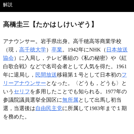
解説
高橋圭三【たかはしけいぞう】
アナウンサー。岩手県出身。高千穂高等商業学校
（現，
高千穂大学
）
卒業
。1942年にNHK（
日本放送
協会
）に入局し，テレビ番組の《私の秘密》や《紅
白歌合戦》などで名司会者として人気を得た。1961
年に退局し，
民間放送
移籍第１号として日本初の
フ
リーアナウンサー
となった。〈どうも，どうも〉と
いう
セリフ
を多用したことでも知られる。1977年の
参議院議員選挙全国区に
無所属
として出馬し初当
選，当選後は
自由民主党
に所属して1983年まで１期
を務めた。