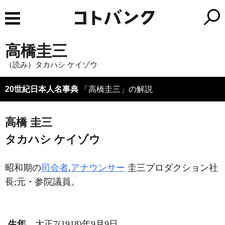
高橋圭三
（読み）タカハシ ケイゾウ
20世紀日本人名事典
「高橋圭三」の解説
高橋 圭三
タカハシ ケイゾウ
昭和期の
司会者
,
アナウンサー
圭三プロダクション社
長;元・参院議員。
生年
大正7(1918)年9月9日