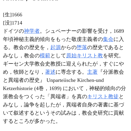
[生]1666
[没]1714
ドイツの
神学者
。シュペーナーの影響を受け，1689
年頃神秘主義的傾向をもった敬虔主義者の
集会
に入
る。教会の歴史を，
起源
からの
堕落
の歴史であると
みなし，教会の
模範
として
原始キリスト教
を研究。
ギーセン大学教会史教授に迎えられたが，すぐにや
め，牧師となり，
著述
に専念する。
主著
『分派教会
と異端者の歴史』 Unparteiische Kirchen-und
Ketzerhistorie (4巻，1699) において，神秘的傾向の分
派教会をつくった「異端者」を真の
キリスト教徒
と
みなし，論争を起したが，異端者自身の著書に基づ
いて叙述するというその試みは，教会史研究に貢献
するところが多かった。