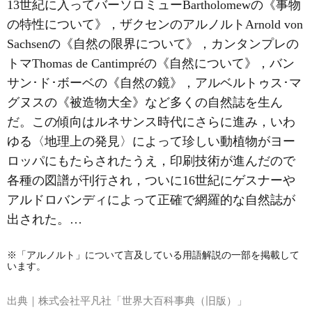
13世紀に入ってバーソロミューBartholomewの《事物
の特性について》，ザクセンのアルノルトArnold von
Sachsenの《自然の限界について》，カンタンプレの
トマThomas de Cantimpréの《自然について》，バン
サン･ド･ボーベの《自然の鏡》，アルベルトゥス･マ
グヌスの《被造物大全》など多くの自然誌を生ん
だ。この傾向はルネサンス時代にさらに進み，いわ
ゆる〈地理上の発見〉によって珍しい動植物がヨー
ロッパにもたらされたうえ，印刷技術が進んだので
各種の図譜が刊行され，ついに16世紀にゲスナーや
アルドロバンディによって正確で網羅的な自然誌が
出された。…
※「アルノルト」について言及している用語解説の一部を掲載して
います。
出典｜
株式会社平凡社「世界大百科事典（旧版）」