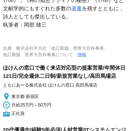
1700），《神の知恵ソフィアの秘密》（1700）など
文献学的にもすぐれた多数の
著書
を残すとともに，
詩人としても傑出している。
執筆者：
岡部 雄三
出典
株式会社平凡社「改訂新版 世界大百科事典」
改訂新版 世界大百科事典について
情報
ほけんの窓口で働く来店対応型の提案営業/年間休日
121日/完全週休二日制/新規営業なし/高田馬場店
ともにあーる株式会社 ほけんの窓口 高田馬場店
東京都 新宿区
月給25万円～50万円
正社員
20代優遇中/経験5年必須/人材営業/ITシステムエンジ