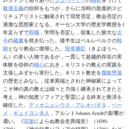
レスデンで知りあった
シュペーナー
の
感化
をうけて
敬虔主義
の信仰をもつが，さらに当時の急進的スピ
リチュアリストに触発されて現世否定，教会否定の
過激な思想家となる。ギーセン大学の歴史学教授を1
年足らずで
辞職
，学問を否定し，収集した膨大な
古
今
の
蔵書
を焼き払った。後半生はペルレベルクの
牧
師
となり教会に復帰した。
毀誉褒貶
（きよほうへ
ん）の多い人物であるが，一貫して超越的存在の実
体験を信仰の
核心
におき，キリストの教えの実践を
主張しみずから実行した。キリスト教史を
腐敗堕落
の歴史とみなし，従来異端とされた神秘家によって
こそ神の真の教えは細々と力強く継承されてきたと
考え，神の知恵ソフィアと聖霊による終末と救済を
確信した。
ディオニュシウス・アレオパギタ
，
ベー
メ
，
ギュイヨン夫人
，アルントJohann Arndtの影響が
濃い。《
宗派
によらぬ教会史異端史》（1699-