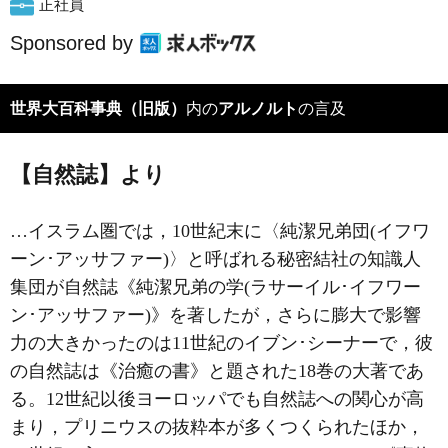
正社員
Sponsored by
世界大百科事典（旧版）
内の
アルノルト
の言及
【自然誌】より
…イスラム圏では，10世紀末に〈純潔兄弟団(
イフワ
ーン･アッサファー
)〉と呼ばれる秘密結社の知識人
集団が自然誌《純潔兄弟の学(ラサーイル･イフワー
ン･アッサファー)》を著したが，さらに膨大で影響
力の大きかったのは11世紀のイブン･シーナーで，彼
の自然誌は《治癒の書》と題された18巻の大著であ
る。12世紀以後ヨーロッパでも自然誌への関心が高
まり，プリニウスの抜粋本が多くつくられたほか，