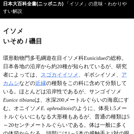
日本大百科全書(ニッポニカ)
「イソメ」の意味・わかりや
すい解説
イソメ
いそめ / 磯目
環形動物門多毛綱遊在目イソメ科Eunicidaeの総称。
日本各地の沿岸から約20種が知られているが、研究
者によっては、
スゴカイイソメ
、ギボシイソメ、
ア
カムシ
などの
近縁
の種類をこの科に含めて分類して
いる。ほとんどは沿岸性であるが、サンゴイソメ
Eunice tibiana
は、水深200メートルぐらいの海底にす
む。オニイソメ
E. aphroditois
のように、体長1.5メー
トルぐらいにもなる大形種もあるが、普通の種類は5
～20センチメートルぐらいである。体は一般に多く
の体節からなる。頭部には1～5本の感触手と1対の眼