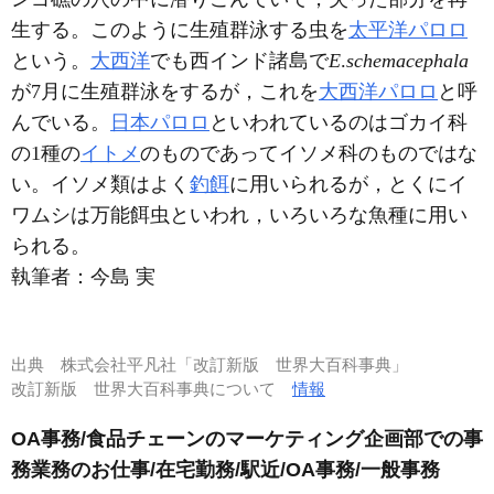
生する。このように生殖群泳する虫を
太平洋パロロ
という。
大西洋
でも西インド諸島で
E
.
schemacephala
が7月に生殖群泳をするが，これを
大西洋パロロ
と呼
んでいる。
日本パロロ
といわれているのはゴカイ科
の1種の
イトメ
のものであってイソメ科のものではな
い。イソメ類はよく
釣餌
に用いられるが，とくにイ
ワムシは万能餌虫といわれ，いろいろな魚種に用い
られる。
執筆者：
今島 実
出典
株式会社平凡社「改訂新版 世界大百科事典」
改訂新版 世界大百科事典について
情報
OA事務/食品チェーンのマーケティング企画部での事
務業務のお仕事/在宅勤務/駅近/OA事務/一般事務