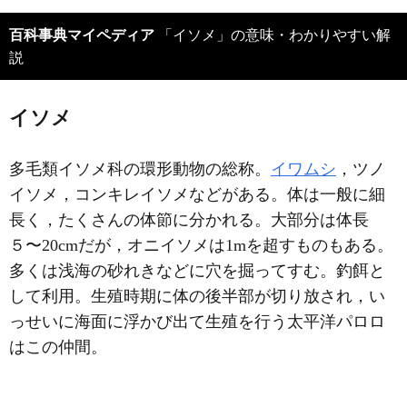
百科事典マイペディア
「イソメ」の意味・わかりやすい解
説
イソメ
多毛類イソメ科の環形動物の総称。
イワムシ
，ツノ
イソメ，コンキレイソメなどがある。体は一般に細
長く，たくさんの体節に分かれる。大部分は体長
５〜20cmだが，オニイソメは1mを超すものもある。
多くは浅海の砂れきなどに穴を掘ってすむ。釣餌と
して利用。生殖時期に体の後半部が切り放され，い
っせいに海面に浮かび出て生殖を行う太平洋パロロ
はこの仲間。