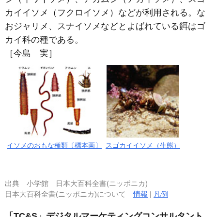
カイイソメ（フクロイソメ）などが利用される。な
おジャリメ、スナイソメなどとよばれている餌はゴ
カイ科の種である。
［今島 実］
イソメのおもな種類〔標本画〕
スゴカイイソメ（生態）
出典
小学館 日本大百科全書(ニッポニカ)
日本大百科全書(ニッポニカ)について
情報
|
凡例
「TC&S」デジタルマーケティングコンサルタント