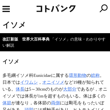
イソメ
改訂新版 世界大百科事典
「イソメ」の意味・わかりやす
い解説
イソメ
多毛綱イソメ科Eunicidaeに属する
環形動物
の
総称
。
日本では
イワムシ
，
オニイソメ
など19種が知られて
いる。
体長
は5～30cmのものが
大部分
であるが，オニ
イソメでは体長が1mを超すものもいる。体は多くの
体節
が連なり，各体節の
両側
には剛毛をもったいぼ
足がある。
頭部
には感触手があり，ヒトモトイソメ