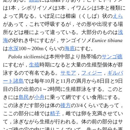
は1本，シボリイソメは3本，イワムシは5本と種類に
よって異なる。いぼ足には櫛歯（くしば）状の
えら
があって，これで呼吸するが，その形や出現する場
所などは種によって違っている。大部分のものは
浅
海
の砂れき中にすむが，サンゴイソメ
Eunice
tibiana
は
水深
100～200mくらいの
海底
にすむ。
Palola
siciliensis
は本州中部より熱帯域の
サンゴ礁
にすむが，
生殖
時期になると大量の生殖型個体が群
泳するので有名である。
サモア
，
フィジー
，
ギルバ
ート諸島
では毎年10月と11月の満月から8日目と9日
目の日の出前の1～2時間に生殖群泳をする。このと
きには
島民
が
小舟
に乗って網ですくい食用にする。
この泳ぎだす部分は体の
後方
の3/4くらいであって，
ここの部分に雄では
精子
，雌では卵を充満させてい
て，泳ぎながら生殖が行われる。体の前の部分はサ
ンゴ礁の穴の中に潜りこんでいて，失った部分を再