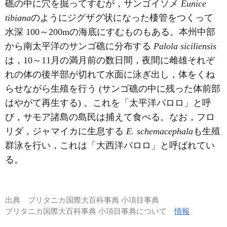
礁の中に穴を掘ってすむが，サンゴイソメ
Eunice
tibiana
のようにジグザグ状になった棲管をつくって
水深 100～200mの海底にすむものもある。本州中部
から南太平洋のサンゴ礁に分布する
Palola siciliensis
は，10～11月の満月前の数日間，夜間に雌雄それぞ
れの体の後半部が切れて水面に泳ぎ出し，体をくね
らせながら生殖を行う (サンゴ礁の中に残った体前部
はやがて再生する) 。これを「太平洋パロロ」と呼
び，サモア諸島の島民は捕えて食べる。なお，フロ
リダ，ジャマイカに生息する
E. schemacephala
も生殖
群泳を行い，これは「大西洋パロロ」と呼ばれてい
る。
出典
ブリタニカ国際大百科事典 小項目事典
ブリタニカ国際大百科事典 小項目事典について
情報