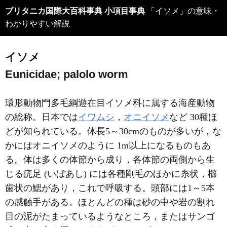
ブリタニカ国際大百科事典 小項目事典
「イソメ」の意味・
わかりやすい解説
イソメ
Eunicidae; palolo worm
環形動物門多毛綱遊在目イソメ科に属する海産動物
の総称。日本では
イワムシ
，
オニイソメ
など 30種ほ
どが知られている。体長5～30cmのものが多いが，な
かにはオニイソメのように 1m以上になるものもあ
る。体は多くの体節から成り，各体節の両側から生
じる疣足 (いぼあし) には各種剛毛のほかに糸状，櫛
歯状の鰓があり，これで呼吸する。頭部には1～5本
の感触手がある。ほとんどの種は砂の中や岩の割れ
目の泥がたまっているようなところ，またはサンゴ