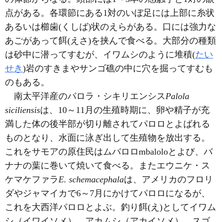
点がある。各環節にある1対のいぼ足には上部に糸状
あるいは櫛歯(くしば)状のえらがある。口には強力な
あごがあって餌(えさ)を挟んで食べる。大部分の種類
は砂中に潜ってすむが、イワムシのように堆積(
たい
せき
)岩のすきまやサンゴ礁の中に穴を掘ってすむも
のもある。
南太平洋産のパロラ・シキリエンシス
Palola
siciliensis
は、10～11月の生殖時期に、卵や精子が充
満した体の後半部が切り離されてパロロとよばれる
ものとなり、水面に泳ぎ出して生殖物を放出する。
これをサモアの原住民はムバロロmbaloloとよび、バ
ナナの葉に巻いて焼いて食べる。またエウニケ・ス
ケマケファラ
E. schemacephala
は、アメリカのフロリ
ダやジャマイカで6～7月にかけてパロロになるが、
これを大西洋パロロとよぶ。釣り餌(え)としてイワム
シ（イワイソメ）、アカムシ（アカイソメ）、スゴ