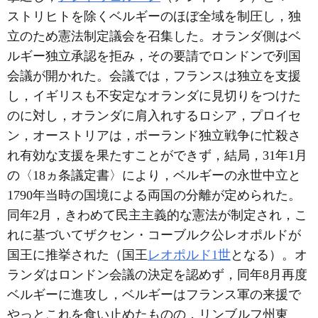
ストリヒトを除くベルギーのほぼ全域を制圧し，独
立のため憲法制定議会を召集した。オランダ側はベ
ルギー独立承認を拒み，その要請でロンドンで列国
会議が開かれた。会議では，フランスは独立を支援
し，イギリスも不安定なオランダに見切りをつけた
のに対し，オランダに肩入れするロシア，プロイセ
ン，オーストリアは，ポーランド独立戦争に忙殺さ
れ有効な支援を果たすことができず，結局，31年1月
の〈18ヵ条議定書〉により，ベルギーの永世中立と
1790年当時の国境による両国の分離が定められた。
同年2月，きわめて民主主義的な憲法が制定され，こ
れに基づいてザクセン・コーブルク公レオポルドが
国王に推挙された（国王
レオポルド1世
となる）。オ
ランダはロンドン会議の決定を認めず，同年8月再度
ベルギーに進攻し，ベルギーはフランス軍の来援で
やっとこれを食い止めたものの，リンブルフ州東