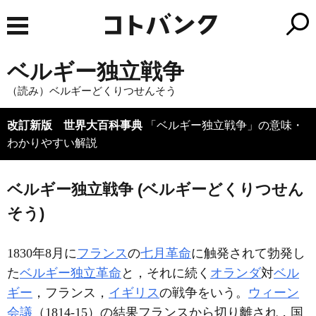
ベルギー独立戦争
（読み）ベルギーどくりつせんそう
改訂新版 世界大百科事典
「ベルギー独立戦争」の意味・
わかりやすい解説
ベルギー独立戦争 (ベルギーどくりつせん
そう)
1830年8月に
フランス
の
七月革命
に触発されて勃発し
た
ベルギー独立革命
と，それに続く
オランダ
対
ベル
ギー
，フランス，
イギリス
の戦争をいう。
ウィーン
会議
（1814-15）の結果フランスから切り離され，国