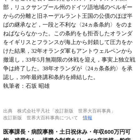
部，リュクサンブール州のドイツ語地域のベルギー
からの分離と旧ネーデルラント王国の公債のほぼ半
ばの継承など，一段と不利な〈24ヵ条条約〉をのま
ねばならなかった。この条約をも拒否したオランダ
をイギリスとフランスが海上から封鎖して圧力をか
けた結果，32年オランダ軍もアントウェルペンから
撤退し，33年5月無期限の休戦を迎え，事実上独立戦
争は終了した。38年オランダが〈24ヵ条条約〉を承
認し，39年最終講和条約を締結した。
執筆者：
石坂 昭雄
出典
株式会社平凡社「改訂新版 世界大百科事典」
改訂新版 世界大百科事典について
情報
医事課長・病院事務・土日祝休み・年収600万円可