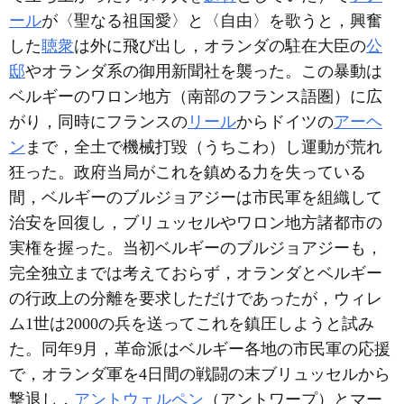
ール
が〈聖なる祖国愛〉と〈自由〉を歌うと，興奮
した
聴衆
は外に飛び出し，オランダの駐在大臣の
公
邸
やオランダ系の御用新聞社を襲った。この暴動は
ベルギーのワロン地方（南部のフランス語圏）に広
がり，同時にフランスの
リール
からドイツの
アーヘ
ン
まで，全土で機械打毀（うちこわ）し運動が荒れ
狂った。政府当局がこれを鎮める力を失っている
間，ベルギーのブルジョアジーは市民軍を組織して
治安を回復し，ブリュッセルやワロン地方諸都市の
実権を握った。当初ベルギーのブルジョアジーも，
完全独立までは考えておらず，オランダとベルギー
の行政上の分離を要求しただけであったが，ウィレ
ム1世は2000の兵を送ってこれを鎮圧しようと試み
た。同年9月，革命派はベルギー各地の市民軍の応援
で，オランダ軍を4日間の戦闘の末ブリュッセルから
撃退し，
アントウェルペン
（アントワープ）とマー