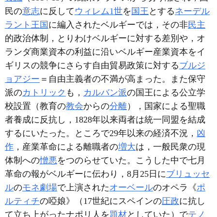
民の
意志
に反して
ウィレム1世
を
国王
とする
ネーデル
ラント王国
に編入されたベルギーでは，その非
民主
的政治体制，とりわけベルギーに対する差別や，オ
ランダ商業資本の利益に沿いベルギー産業資本をイ
ギリスの競争にさらす自由貿易政策に対する
ブルジ
ョアジー
＝自由主義者の不満が高まった。また保守
派の
カトリック
も，
カルバン派
の国王による公立学
校設置（教育の
教会
からの
分離
），国家による聖職
者養成に反抗し，1828年以来両者は統一同盟を結成
するにいたった。ところで29年以来の経済不況，
凶
作
，産業革命による離職者の
増大
は，一般民衆の現
体制への
憎悪
をつのらせていた。こうした中で七月
革命の報がベルギーに伝わり，8月25日に
ブリュッセ
ル
の
モネ劇場
で上演された
オーベール
のオペラ《
ポ
ルティチ
の啞娘》（17世紀にスペインの
圧政
に抗し
て立ち上がったナポリ人を
題材
としていた）で
テノ