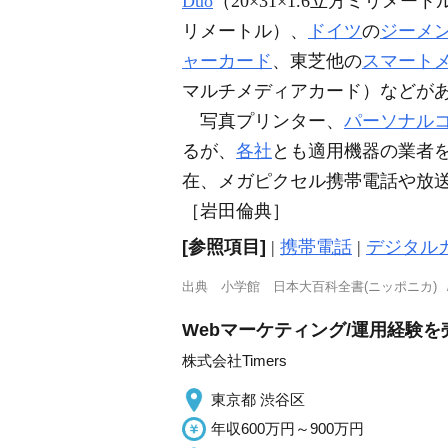
Duo
（20×31×1.6立方ミリ
リメートル）、
ドイツ
の
ジーメ
ャーカード
、東芝他の
スマート
マルチメディアカード）などが
写真プリンター、
パーソナル
るが、
各社
とも適用機器の業者
在、メガピクセル携帯電話や放
［岩田倫典］
[参照項目]
|
携帯電話
|
デジタル
出典
小学館 日本大百科全書(ニッポニカ)
Webマーケティング/運用経験を
株式会社Timers
東京都 渋谷区
年収600万円～900万円