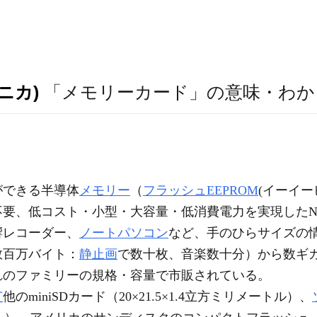
ニカ)
「メモリーカード」の意味・わか
ができる半導体
メモリー
（
フラッシュEEPROM
(イーイ
不要、低コスト・小型・大容量・低消費電力を実現したNA
響レコーダー、
ノートパソコン
など、手のひらサイズの
数百万バイト：
静止画
で数十枚、音楽数十分）から数ギ
れのファミリーの規格・容量で市販されている。
芝
他のminiSDカード（20×21.5×1.4立方ミリメートル）、