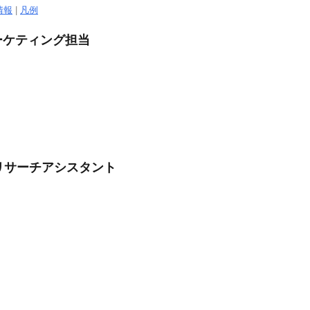
情報
|
凡例
ーケティング担当
グリサーチアシスタント