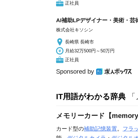
正社員
AI補助LPデザイナー・美術・
株式会社キソシン
長崎県 長崎市
月給32万500円～50万円
正社員
Sponsored by
IT用語がわかる辞典
「
メモリーカード【memory 
カード型の
補助記憶装置
。
フラ