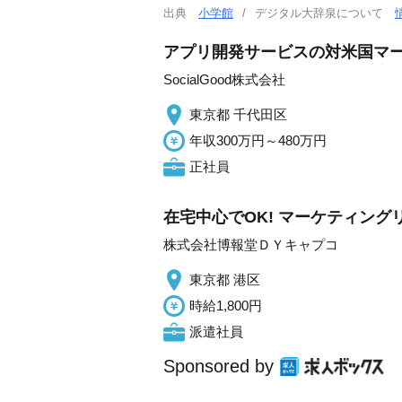
出典
小学館
デジタル大辞泉について
アプリ開発サービスの対米国マ
SocialGood株式会社
東京都 千代田区
年収300万円～480万円
正社員
在宅中心でOK! マーケティン
株式会社博報堂ＤＹキャプコ
東京都 港区
時給1,800円
派遣社員
Sponsored by