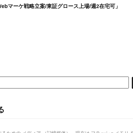
ebマーケ戦略立案/東証グロース上場/週2在宅可」
る
めの メディア （記憶媒体）。現在は フラッシュメモリ を使