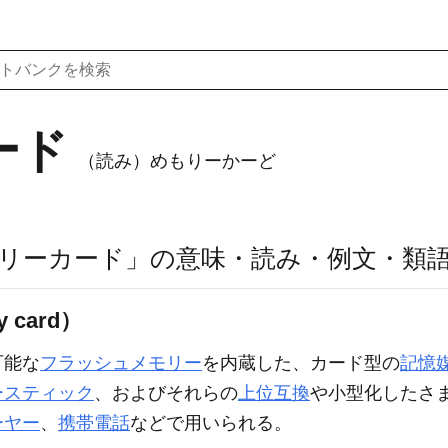
ード
（読み）めもりーかーど
リーカード」の意味・読み・例文・類
card）
可能な
フラッシュメモリー
を内蔵した、カード型の
記憶
ースティック
、およびそれらの
上位互換
や小型化したさ
ーヤー
、
携帯電話
などで用いられる。