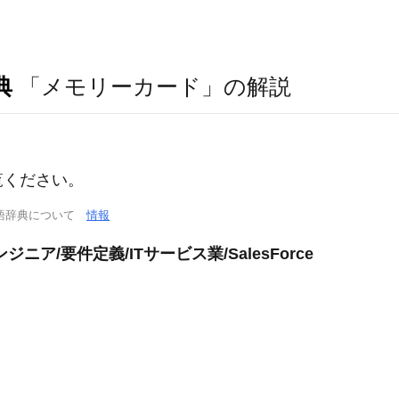
典
「メモリーカード」の解説
覧ください。
語辞典について
情報
ア/要件定義/ITサービス業/SalesForce