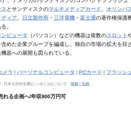
メートル）、アメリカのサンディスクのコンパクトフラッシュ
ンス
とサンディスクの
マルチメディアカード
、
オリンパ
メディア
、
日立製作所
・
三洋電機
・
富士通
の著作権保護機
ある。
コンピュータ
（パソコン）などの機器は複数の
スロット
を含めた企業グループを編成し、独自の市場の拡大を目
送機器への展開も図られている。
カメラ
|
パーソナルコンピュータ
|
PCカード
|
フラッシ
日本大百科全書(ニッポニカ)について
情報
|
凡例
売れる企画へ/年収900万円可