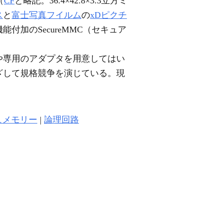
（
CF
と略記。36.4×42.8×3.3立方ミ
ス
と
富士写真フイルム
の
xDピクチ
能付加のSecureMMC（セキュア
や専用のアダプタを用意してはい
ざして規格競争を演じている。現
ュメモリー
|
論理回路