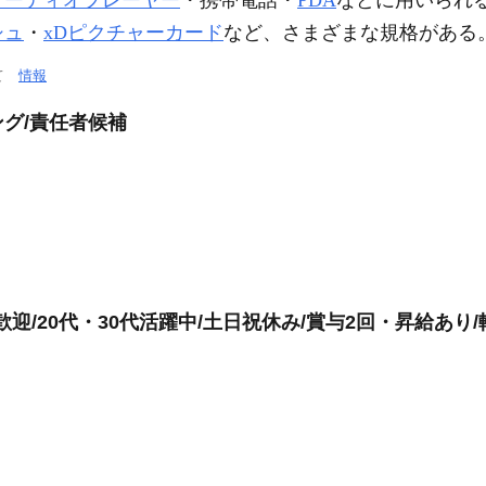
オーディオプレーヤー
・携帯電話・
PDA
などに用いられ
シュ
・
xDピクチャーカード
など、さまざまな規格がある
いて
情報
グ/責任者候補
迎/20代・30代活躍中/土日祝休み/賞与2回・昇給あり