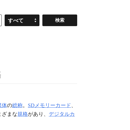
すべて
語
媒体
の
総称
。
SDメモリーカード
、
まざまな
規格
があり、
デジタルカ