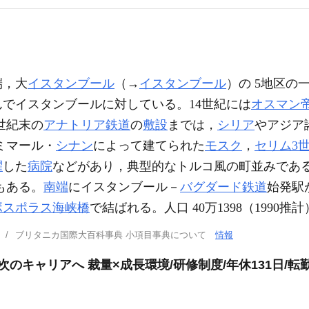
端，大
イスタンブール
（→
イスタンブール
）の 5地区の
んでイスタンブールに対している。14世紀には
オスマン
世紀末の
アナトリア鉄道
の
敷設
までは，
シリア
やアジア
家ミマール・
シナン
によって建てられた
モスク
，
セリム3
躍
した
病院
などがあり，典型的なトルコ風の町並みであ
墓もある。
南端
にイスタンブール－
バグダード鉄道
始発駅
ボスポラス海峡橋
で結ばれる。人口 40万1398（1990推
ブリタニカ国際大百科事典 小項目事典について
情報
次のキャリアへ 裁量×成長環境/研修制度/年休131日/