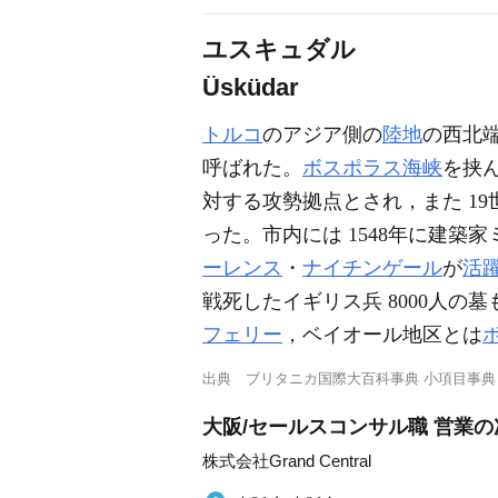
ユスキュダル
Üsküdar
トルコ
のアジア側の
陸地
の西北
呼ばれた。
ボスポラス海峡
を挟
対する攻勢拠点とされ，また 19
った。市内には 1548年に建築
ーレンス
・
ナイチンゲール
が
活
戦死したイギリス兵 8000人の
フェリー
，ベイオール地区とは
出典
ブリタニカ国際大百科事典 小項目事典
大阪/セールスコンサル職 営業の
株式会社Grand Central