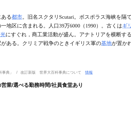
にある
都市
。旧名スクタリScutari。ボスポラス海峡を
地区に含まれる。人口39万6000（1990）。古くは
ギ
風光
にすぐれ，商工業活動が盛ん。アナトリアを横断す
駅がある。クリミア戦争のときイギリス軍の
基地
が置か
科事典」
改訂新版 世界大百科事典について
情報
営業/選べる勤務時間/社員食堂あり