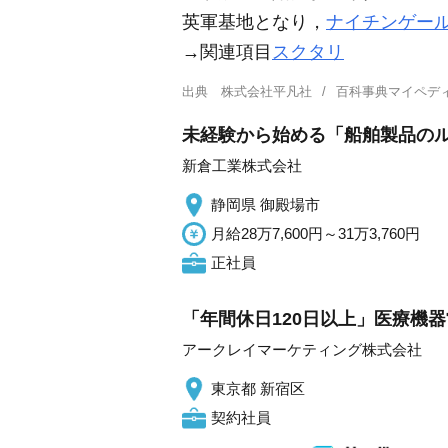
英軍基地となり，
ナイチンゲー
→関連項目
スクタリ
出典
株式会社平凡社
百科事典マイペデ
未経験から始める「船舶製品のルー
新倉工業株式会社
静岡県 御殿場市
月給28万7,600円～31万3,760円
正社員
「年間休日120日以上」医療機器
アークレイマーケティング株式会社
東京都 新宿区
契約社員