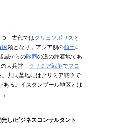
一つ。古代では
クリュソポリス
と
帝国
領となり，アジア側の
領土
に
諸国からの
隊商
の道の終着地であ
世
の大兵営，
クリミア戦争
で
フロ
る。共同墓地にはクリミア戦争で
がある。イスタンブール地区とは
計）。
転勤無し/ビジネスコンサルタント