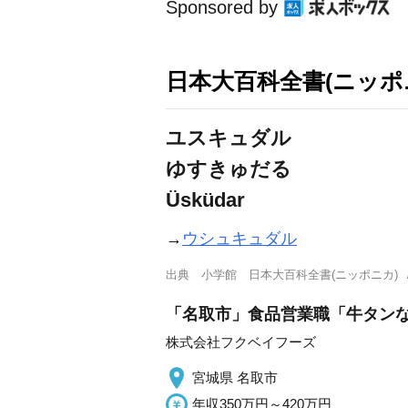
Sponsored by
日本大百科全書(ニッポ
ユスキュダル
ゆすきゅだる
Üsküdar
→
ウシュキュダル
出典
小学館 日本大百科全書(ニッポニカ)
「名取市」食品営業職「牛タンな
株式会社フクベイフーズ
宮城県 名取市
年収350万円～420万円