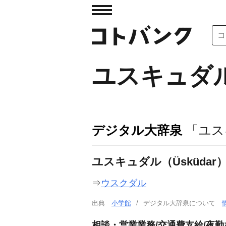
ユスキュダ
デジタル大辞泉
「ユス
ユスキュダル（Üsküdar
⇒
ウスクダル
出典
小学館
デジタル大辞泉について
相談・営業業務/交通費支給/夜勤