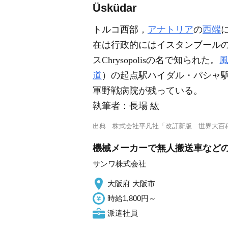
Üsküdar
トルコ西部，
アナトリア
の
西端
在は行政的にはイスタンブールの一
スChrysopolisの名で知られた。
道
）の起点駅ハイダル・パシャ
軍野戦病院が残っている。
執筆者：
長場 紘
出典
株式会社平凡社「改訂新版 世界大百
機械メーカーで無人搬送車などの
サンワ株式会社
大阪府 大阪市
時給1,800円～
派遣社員