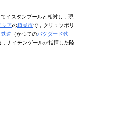
隔ててイスタンブールと相対し，現
リシア
の
植民市
で，クリュソポリ
る
鉄道
（かつての
バグダード鉄
れ，ナイチンゲールが指揮した陸