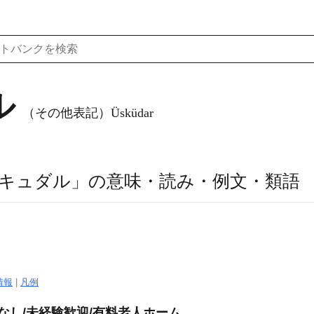
ル
（その他表記）Üsküdar
キュダル」の意味・読み・例文・類語
）
情報
|
凡例
なし/未経験歓迎/有料老人ホーム