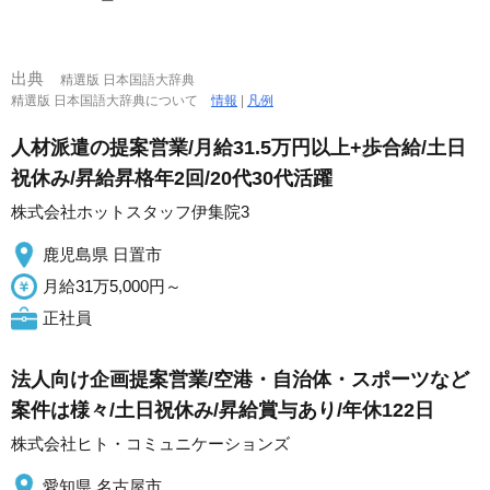
出典
精選版 日本国語大辞典
精選版 日本国語大辞典について
情報
|
凡例
人材派遣の提案営業/月給31.5万円以上+歩合給/土日
祝休み/昇給昇格年2回/20代30代活躍
株式会社ホットスタッフ伊集院3
鹿児島県 日置市
月給31万5,000円～
正社員
法人向け企画提案営業/空港・自治体・スポーツなど
案件は様々/土日祝休み/昇給賞与あり/年休122日
株式会社ヒト・コミュニケーションズ
愛知県 名古屋市