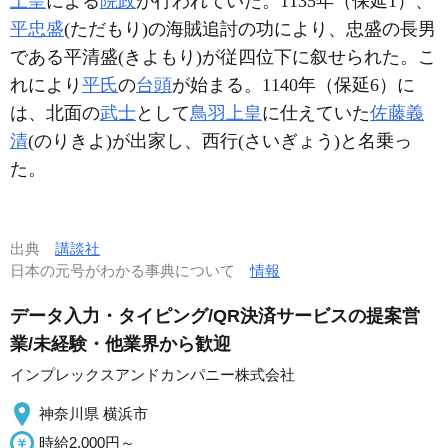
上皇
による
院政
が行われていた。1135年（保延1）、
平忠盛
(
ただもり
)の海賊追討の功により、忠盛の長男
である平清盛(
きよもり
)が従四位下に叙せられた。こ
れにより
平氏
の
台頭
が始まる。1140年（保延6）に
は、北面の
武士
として
鳥羽上皇
に仕えていた
佐藤義
清
(
のりきよ
)が出家し、西行(
さいぎょう
)と名乗っ
た。
出典
講談社
日本の元号がわかる事典について
情報
データ入力・タイピング/QR決済サービスの提案営
業/未経験・他業界から歓迎
インプレックスアンドカンパニー株式会社
神奈川県 横浜市
時給2,000円～