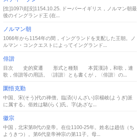
[生]1097頃[没]1154.10.25. ドーバーイギリス，ノルマン朝最
後のイングランド王 (在...
ノルマン朝
1066年から1154年の間，イングランドを支配した王朝。ノ
ルマン・コンクエストによってイングランド...
俳諧
目次 史的変遷 形式と種類 本質漢詩，和歌，連
歌，俳諧等の用語。〈誹諧〉とも書くが，〈俳諧〉の...
圜悟克勤
中国、宋(そう)代の禅僧。臨済(りんざい)宗楊岐(ようぎ)派
に属する。俗姓は駱(らく)氏。字(あざな...
徽宗
中国，北宋第8代の皇帝。在位1100-25年。姓名は趙佶（ち
ようきつ）。第6代皇帝神宗の第11子。母...