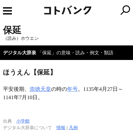
保延
（読み）ホウエン
デジタル大辞泉
「保延」の意味・読み・例文・類語
ほうえん【保延】
平安後期、
崇徳天皇
の時の
年号
。1135年4月27日～
1141年7月10日。
出典
小学館
デジタル大辞泉について
情報
|
凡例