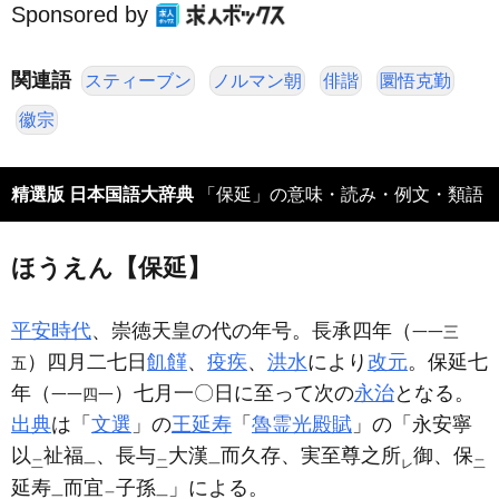
Sponsored by
関連語
スティーブン
ノルマン朝
俳諧
圜悟克勤
徽宗
精選版 日本国語大辞典
「保延」の意味・読み・例文・類語
ほうえん【保延】
平安時代
、崇徳天皇の代の年号。長承四年（
一一三
）四月二七日
飢饉
、
疫疾
、
洪水
により
改元
。保延七
五
年（
）七月一〇日に至って次の
永治
となる。
一一四一
出典
は「
文選
」の
王延寿
「
魯霊光殿賦
」の「永安寧
以
祉福
、長与
大漢
而久存、実至尊之所
御、保
二
一
二
一
レ
二
延寿
而宜
子孫
」による。
一
二
一