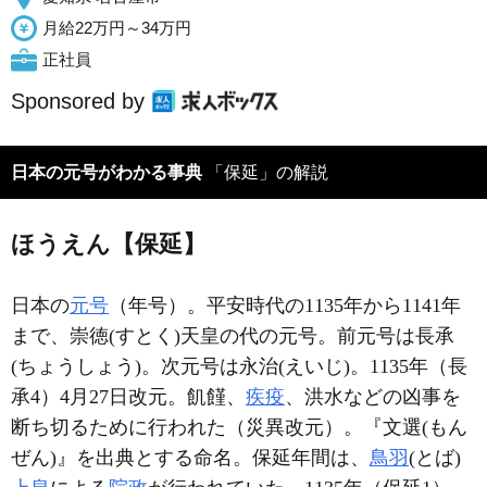
月給22万円～34万円
正社員
Sponsored by
日本の元号がわかる事典
「保延」の解説
ほうえん【保延】
日本の
元号
（年号）。平安時代の1135年から1141年
まで、崇徳(
すとく
)天皇の代の元号。前元号は長承
(
ちょうしょう
)。次元号は永治(
えいじ
)。1135年（長
承4）4月27日改元。飢饉、
疾疫
、洪水などの凶事を
断ち切るために行われた（災異改元）。『文選(
もん
ぜん
)』を出典とする命名。保延年間は、
鳥羽
(
とば
)