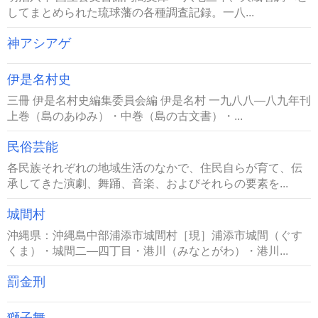
してまとめられた琉球藩の各種調査記録。一八...
神アシアゲ
伊是名村史
三冊 伊是名村史編集委員会編 伊是名村 一九八八―八九年刊
上巻（島のあゆみ）・中巻（島の古文書）・...
民俗芸能
各民族それぞれの地域生活のなかで、住民自らが育て、伝
承してきた演劇、舞踊、音楽、およびそれらの要素を...
城間村
沖縄県：沖縄島中部浦添市城間村［現］浦添市城間（ぐす
くま）・城間二―四丁目・港川（みなとがわ）・港川...
罰金刑