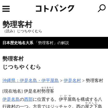
勢理客村
（読み）じつちやくむら
日本歴史地名大系
「勢理客村」の解説
勢理客村
じつちやくむら
沖縄県：伊是名島・伊平屋島
伊是名村
勢理客村
せりきやく
[現在地名]
伊是名村
勢理客
いひや
伊是名島
の
西部
に位置する。
伊平屋
島を構成する八
やのした
行政村の一つ。方音ではジッチャク。西の
屋之下
島