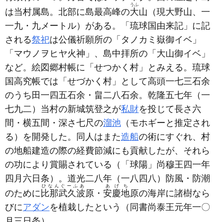
うふ
は当村属島。北部に島最高峰の
大
山
（現大野山、一
一九・九メートル）
がある。「琉球国由来記」に記
される
祭祀
は公儀祈願所の「タノカミ嶽御イベ」
「マウノヲヒヤ火神」、島中拝所の「大山御イベ」
など。絵図郷村帳に「せつかく村」とみえる。琉球
国高究帳では「せづかく村」として高頭一七三石余
のうち田一四五石余・畠二八石余。乾隆五七年
（一
七九二）
当村の新城筑登之が
私財
を投じて長さ六
間・横五間・深さ七尺の
溜池
（モホギーと推定され
る）
を開発した。同人はまた
造船
の術にすぐれ、村
の地船建造の際の経費節減にも貢献したが、それら
の功により賞賜されている
（「球陽」尚穆王四一年
四月六日条）
。道光二八年
（一八四八）
防風・防潮
ひなんぐーふあ
あげち
のために
比那武久波
原・
安慶地
原の海岸に諸樹なら
びに
アダン
を植栽したという
（同書尚泰王元年一〇
月三日条）
。