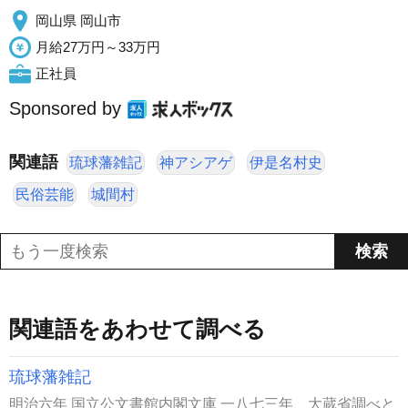
岡山県 岡山市
月給27万円～33万円
正社員
Sponsored by
関連語
琉球藩雑記
神アシアゲ
伊是名村史
民俗芸能
城間村
関連語をあわせて調べる
琉球藩雑記
明治六年 国立公文書館内閣文庫 一八七三年、大蔵省調べと