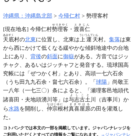
沖縄県：沖縄島北部
今帰仁村
勢理客村
せりきやく
ときじん
[現在地名]
今帰仁村
勢理客
・
渡喜仁
あみすく
ういうんていん
天底
村の
北東
に位置し、北東は
上運天
村。
集落
は東
から西にかけて低くなる緩やかな傾斜地途中の台地
上にあり、
背後
の
斜面
に
御嶽
がある。方音ではジッ
チャク、あるいはジッチャフと発音する。琉球国高
究帳には「ぜつかく村」とあり、高頭一七六石余
（うち田九九石余・畠七六石余）
。「
球陽
」尚敬王
一八年
（一七三〇）
条によると、「瀬理客邑地頭代
よしこと
諸喜田・夫地頭湧川等」は
与志古土
川
（吉事川）
か
なはじゆに
まきやはる
ら
水路
を開削し、
仲宗根
村
真喜屋原
の田を灌漑し
た。
コトバンクでは本文の一部を掲載しています。ジャパンナレッジを
ご利用いただくとすべての情報をご覧になれます。
→ジャパンナレ