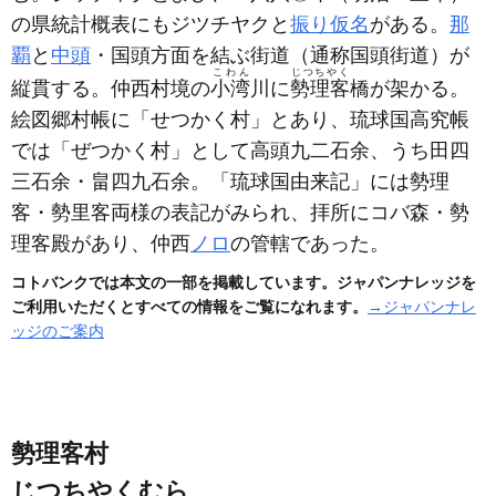
の県統計概表にもジツチヤクと
振り仮名
がある。
那
覇
と
中頭
・国頭方面を結ぶ街道
（通称国頭街道）
が
こわん
じつちやく
縦貫する。仲西村境の
小湾
川に
勢理客
橋が架かる。
絵図郷村帳に「せつかく村」とあり、琉球国高究帳
では「ぜつかく村」として高頭九二石余、うち田四
三石余・畠四九石余。「琉球国由来記」には勢理
客・勢里客両様の表記がみられ、拝所にコバ森・勢
理客殿があり、仲西
ノロ
の管轄であった。
コトバンクでは本文の一部を掲載しています。ジャパンナレッジを
ご利用いただくとすべての情報をご覧になれます。
→ジャパンナレ
ッジのご案内
勢理客村
じつちやくむら