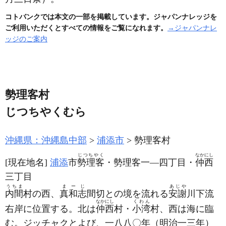
コトバンクでは本文の一部を掲載しています。ジャパンナレッジを
ご利用いただくとすべての情報をご覧になれます。
→ジャパンナレ
ッジのご案内
勢理客村
じつちやくむら
沖縄県：沖縄島中部
浦添市
勢理客村
じつちやく
なかにし
[現在地名]
浦添
市
勢理客
・勢理客一―四丁目・
仲西
三丁目
うちま
まーじ
あじや
内間
村の西、
真和志
間切との境を流れる
安謝
川下流
なかにし
くわん
右岸に位置する。北は
仲西
村・
小湾
村、西は海に臨
む。ジッチャクとよび、一八八〇年
（明治一三年）