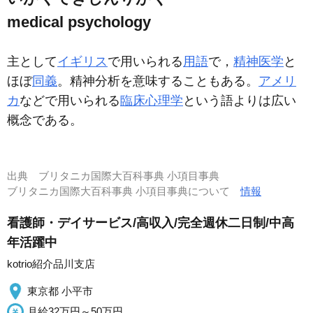
medical psychology
主として
イギリス
で用いられる
用語
で，
精神医学
と
ほぼ
同義
。精神分析を意味することもある。
アメリ
カ
などで用いられる
臨床心理学
という語よりは広い
概念である。
出典
ブリタニカ国際大百科事典 小項目事典
ブリタニカ国際大百科事典 小項目事典について
情報
看護師・デイサービス/高収入/完全週休二日制/中高
年活躍中
kotrio紹介品川支店
東京都 小平市
月給32万円～50万円