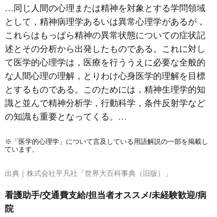
…同じ人間の心理または精神を対象とする学問領域
として，
精神病理学
あるいは
異常心理学
があるが，
これらはもっぱら精神の異常状態についての症状記
述とその分析から出発したものである。これに対し
て医学的心理学は，医療を行ううえに必要な全般的
な人間心理の理解，とりわけ心身医学的理解を目標
とするものである。このためには，精神生理学的知
識と並んで精神分析学，行動科学，条件反射学など
の知識も重要となってくる。…
※「医学的心理学」について言及している用語解説の一部を掲載し
ています。
出典｜
株式会社平凡社「世界大百科事典（旧版）」
看護助手/交通費支給/担当者オススメ/未経験歓迎/病
院