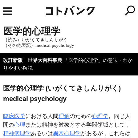
医学的心理学
（読み）いがくてきしんりがく
（その他表記）medical psychology
改訂新版 世界大百科事典
「医学的心理学」の意味・わか
りやすい解説
医学的心理学 (いがくてきしんりがく)
medical psychology
臨床医学
における人間
理解
のための
心理学
。同じ人
間の
心理
または精神を対象とする学問領域として，
精神病理学
あるいは
異常心理学
があるが，これらは