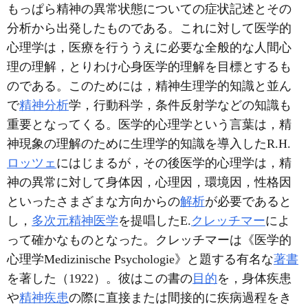
もっぱら精神の異常状態についての症状記述とその
分析から出発したものである。これに対して医学的
心理学は，医療を行ううえに必要な全般的な人間心
理の理解，とりわけ心身医学的理解を目標とするも
のである。このためには，精神生理学的知識と並ん
で
精神分析
学，行動科学，条件反射学などの知識も
重要となってくる。医学的心理学という言葉は，精
神現象の理解のために生理学的知識を導入したR.H.
ロッツェ
にはじまるが，その後医学的心理学は，精
神の異常に対して身体因，心理因，環境因，性格因
といったさまざまな方向からの
解析
が必要であると
し，
多次元精神医学
を提唱したE.
クレッチマー
によ
って確かなものとなった。クレッチマーは《医学的
心理学Medizinische Psychologie》と題する有名な
著書
を著した（1922）。彼はこの書の
目的
を，身体疾患
や
精神疾患
の際に直接または間接的に疾病過程をき