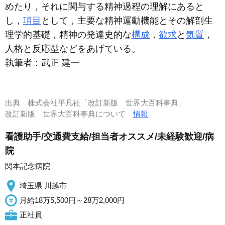
めたり，それに関与する精神過程の理解にあると
し，
項目
として，主要な精神運動機能とその解剖生
理学的基礎，精神の発達史的な
構成
，
欲求
と
気質
，
人格と反応型などをあげている。
執筆者：
武正 建一
出典
株式会社平凡社「改訂新版 世界大百科事典」
改訂新版 世界大百科事典について
情報
看護助手/交通費支給/担当者オススメ/未経験歓迎/病
院
関本記念病院
埼玉県 川越市
月給18万5,500円～28万2,000円
正社員