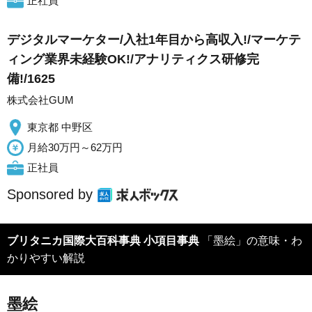
正社員
デジタルマーケター/入社1年目から高収入!/マーケテ
ィング業界未経験OK!/アナリティクス研修完
備!/1625
株式会社GUM
東京都 中野区
月給30万円～62万円
正社員
Sponsored by
ブリタニカ国際大百科事典 小項目事典
「墨絵」の意味・わ
かりやすい解説
墨絵