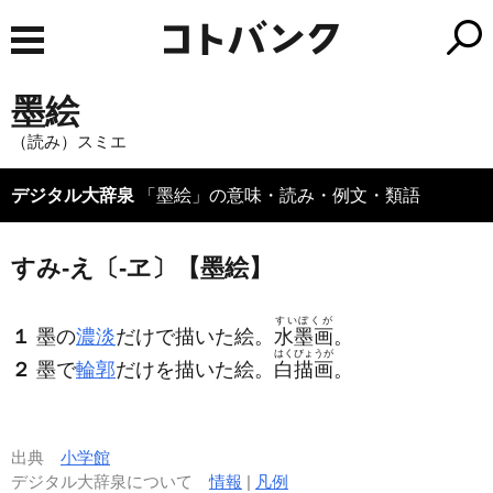
墨絵
（読み）スミエ
デジタル大辞泉
「墨絵」の意味・読み・例文・類語
すみ‐え〔‐ヱ〕【墨絵】
すいぼくが
１
墨の
濃淡
だけで描いた絵。
水墨画
。
はくびょうが
２
墨で
輪郭
だけを描いた絵。
白描画
。
出典
小学館
デジタル大辞泉について
情報
|
凡例