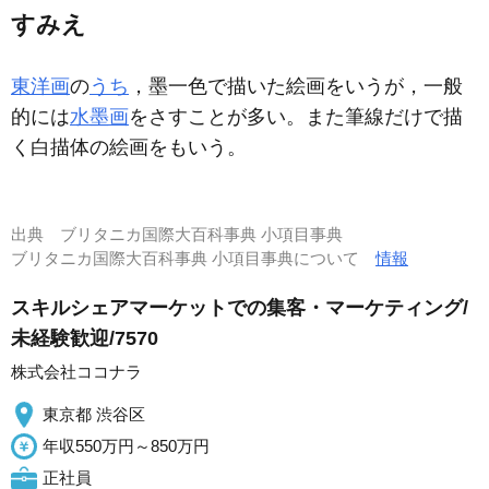
すみえ
東洋画
の
うち
，墨一色で描いた絵画をいうが，一般
的には
水墨画
をさすことが多い。また筆線だけで描
く白描体の絵画をもいう。
出典
ブリタニカ国際大百科事典 小項目事典
ブリタニカ国際大百科事典 小項目事典について
情報
スキルシェアマーケットでの集客・マーケティング/
未経験歓迎/7570
株式会社ココナラ
東京都 渋谷区
年収550万円～850万円
正社員