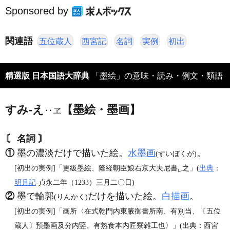
Sponsored by
関連語
五位蔵人
西宮記
名詞
実例
初出
精選版 日本国語大辞典
「墨絵」の意味・読み・例文・類語
すみ‐え
【墨絵・墨画】
‥ヱ
〘 名詞 〙
①
墨の濃淡だけで描いた絵。
水墨画
。
(すいぼくが)
[初出の実例]「更級墨絵、隆経朝臣娘右京大夫尼書
之」(
出典
：
レ
明月記
‐貞永二年（1233）三月二〇日)
②
墨で輪郭
だけを描いた絵。
白描画
。
(りんかく)
[初出の実例]「画所〈在式乾門内東腋御書所南、有別当、〔五位
蔵人〕預墨画及分内竪、有熟食本内匠寮雑工也〉」(出典：西宮