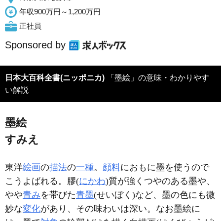
年収900万円～1,200万円
正社員
Sponsored by
日本大百科全書(ニッポニカ)
「墨絵」の意味・わかりやす
い解説
墨絵
すみえ
東洋
絵画
の
描法
の
一種
。
顔料
におもに墨を使うので
こうよばれる。膠(
にかわ
)質が強くつやのある墨や、
やや
青み
を帯びた
青墨
(せいぼく)など、墨の色にも微
妙な
変化
があり、その味わいは深い。なお墨絵に