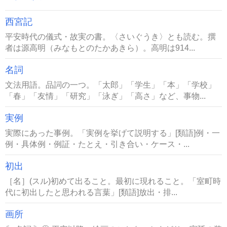
西宮記
平安時代の儀式・故実の書。〈さいぐうき〉とも読む。撰
者は源高明（みなもとのたかあきら）。高明は914...
名詞
文法用語。品詞の一つ。「太郎」「学生」「本」「学校」
「春」「友情」「研究」「泳ぎ」「高さ」など、事物...
実例
実際にあった事例。「実例を挙げて説明する」[類語]例・一
例・具体例・例証・たとえ・引き合い・ケース・...
初出
［名］(スル)初めて出ること。最初に現れること。「室町時
代に初出したと思われる言葉」[類語]放出・排...
画所