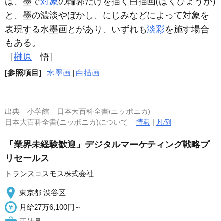
は、墨で
対象
の輪郭だけを描く白描画(はくびょうが)
と、墨の濃淡やぼかし、にじみなどによって対象を
表現する水墨画とがあり、いずれも
淡彩
を施す場合
もある。
［
榊原
悟］
[参照項目]
|
水墨画
|
白描画
出典
小学館 日本大百科全書(ニッポニカ)
日本大百科全書(ニッポニカ)について
情報
|
凡例
「業界未経験歓迎」デジタルマーケティング戦略プ
リセールス
トランスコスモス株式会社
東京都 渋谷区
月給27万6,100円～