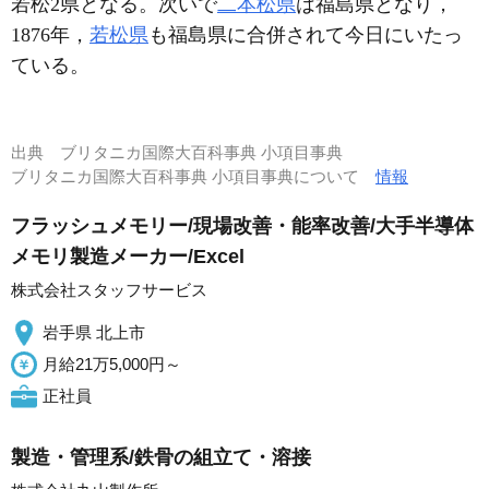
若松2県となる。次いで
二本松県
は福島県となり，
1876年，
若松県
も福島県に合併されて今日にいたっ
ている。
出典
ブリタニカ国際大百科事典 小項目事典
ブリタニカ国際大百科事典 小項目事典について
情報
フラッシュメモリー/現場改善・能率改善/大手半導体
メモリ製造メーカー/Excel
株式会社スタッフサービス
岩手県 北上市
月給21万5,000円～
正社員
製造・管理系/鉄骨の組立て・溶接