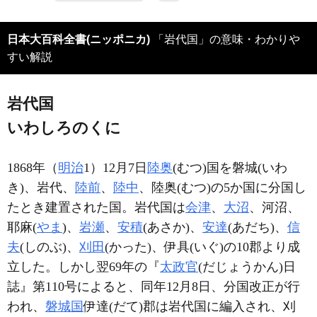
日本大百科全書(ニッポニカ)
「岩代国」の意味・わかりや
すい解説
岩代国
いわしろのくに
1868年（
明治
1）12月7日
陸奥
(むつ)国を磐城(いわ
き)、岩代、
陸前
、
陸中
、陸奥(むつ)の5か国に分国し
たとき建置された国。岩代国は
会津
、
大沼
、河沼、
耶麻(
やま
)、
岩瀬
、
安積
(あさか)、
安達
(あだち)、
信
夫
(しのぶ)、
刈田
(かった)、伊具(いぐ)の10郡より成
立した。しかし翌69年の『
太政官
(だじょうかん)日
誌』第110号によると、同年12月8日、分国改正が行
われ、
磐城国
伊達(だて)郡は岩代国に編入され、刈