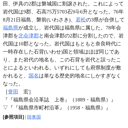
田、伊具の2郡は磐城国に割譲された。これによって
岩代国は9郡、石高75万5703石9斗6升となった。76年
8月21日福島、磐前(いわさき)、
若松
の3県が合併して
福島県
が成立し、岩代国は福島県に属した。78年会
津郡を
北会津郡
と南会津郡の2郡に分割したので、岩
代国は10郡となった。岩代国はもともと奈良時代に
一時存在した石背(いわせ)国と領域はほぼ同じであ
り、また岩代の地名も、この石背を岩代と誤ったこ
とによるといわれる。いずれにしても府県制度が敷
かれると、
国名
は単なる歴史的地名にしかすぎなく
なった。
［
誉田
宏］
『『福島県会沿革誌 上巻』（1889・福島県）』
▽
『『福島県市町村沿革』（1958・福島県）』
[参照項目]
|
陸奥国