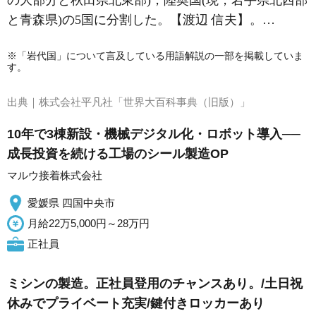
の大部分と秋田県北東部)，陸奥国(現，岩手県北西部
と青森県)の5国に分割した。【渡辺 信夫】。…
※「岩代国」について言及している用語解説の一部を掲載していま
す。
出典｜
株式会社平凡社「世界大百科事典（旧版）」
10年で3棟新設・機械デジタル化・ロボット導入──
成長投資を続ける工場のシール製造OP
マルウ接着株式会社
愛媛県 四国中央市
月給22万5,000円～28万円
正社員
ミシンの製造。正社員登用のチャンスあり。/土日祝
休みでプライベート充実/鍵付きロッカーあり