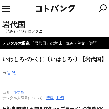
岩代国
（読み）イワシロノクニ
デジタル大辞泉
「岩代国」の意味・読み・例文・類語
いわしろ‐の‐くに〔いはしろ‐〕【岩代国】
⇒
岩代
出典
小学館
デジタル大辞泉について
情報
|
凡例
日勤専属!誰もが知る有名カップラーメンの製造 KK