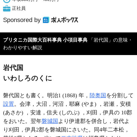
正社員
Sponsored by
ブリタニカ国際大百科事典 小項目事典
「岩代国」の意味・
わかりやすい解説
岩代国
いわしろのくに
磐代国とも書く。明治1 (1868) 年，
陸奥国
を分割して
設置
。会津，大沼，河沼，耶麻 (やま) ，岩瀬，安積
(あさか) ，安達，信夫 (しのぶ) ，刈田，伊具の 10郡
をおいた。翌年
磐城国
より伊達郡を併合し，岩代よ
り刈田，伊具2郡を磐城国にさいた。同4年二本松，