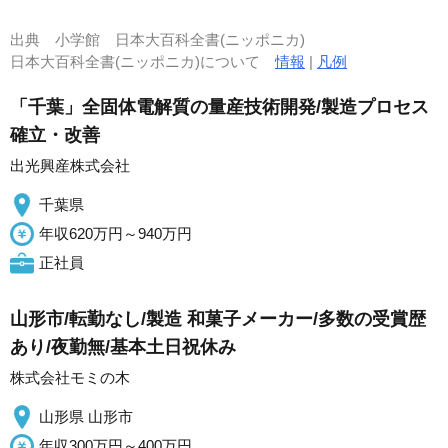
出典
小学館 日本大百科全書(ニッポニカ)
日本大百科全書(ニッポニカ)について
情報
|
凡例
「千葉」全固体電解質の量産技術開発/製造プロセス
確立・改善
出光興産株式会社
千葉県
年収620万円～940万円
正社員
山形市/転勤なし/製造 和菓子メーカー/多数の受賞歴
あり/夜勤無/基本土日祝休み
株式会社モミの木
山形県 山形市
年収300万円～400万円