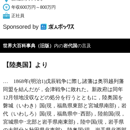
年収600万円～800万円
正社員
Sponsored by
世界大百科事典（旧版）
内の
岩代国
の言及
【陸奥国】より
… 1868年(明治1)戊辰戦争に際し諸藩は
奥羽越列藩
同盟
を結んだが，
会津戦争
に敗れた。新政府は同年
12月領地没収などの処分を行うとともに，陸奥国を
磐城（いわき）国(現，福島県東部と宮城県南部)，岩
代（いわしろ）国(現，福島県中･西部)，陸前国(現，
宮城県中･北部と岩手県南東部)，陸中国(現，岩手県