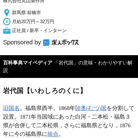
株式会社丸山製作所
群馬県 前橋市
月給20万円～32万円
正社員 / 新卒・インターン
Sponsored by
百科事典マイペディア
「岩代国」の意味・わかりやすい解
説
岩代国【いわしろのくに】
旧国名
。福島県西半。1868年
陸奥(むつ)国
を分割して
設置。1871年当国域にあった白河・二本松・福島３
県が合併して二本松県，さらに福島県となり，1876
年に今の福島県に
統合
。