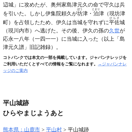
辺城」に攻めたが、奥州家島津元久の命で守久は兵
ぼう
とまり
を引いた。しかし伊集院頼久が
坊
津・
泊
津
（現坊津
ひらさ
町）
を占領したため、伊久は当城を守れずに
平佐
城
（現川内市）
へ逃げた。その後、伊久の孫の
久世
が
応永一八年
（一四一一）
に当城に入った
（以上「島
津元久譜」旧記雑録）
。
コトバンクでは本文の一部を掲載しています。ジャパンナレッジを
ご利用いただくとすべての情報をご覧になれます。
→ジャパンナレ
ッジのご案内
平山城跡
ひらやまじようあと
熊本県：山鹿市
平山村
平山城跡