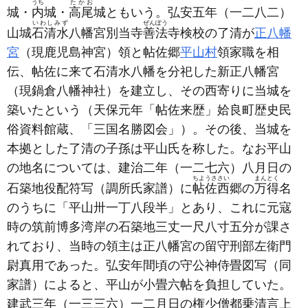
うち
たかお
城・
内
城・
高尾
城ともいう。弘安五年
（一二八二）
いわしみず
ぜんぽう
山城
石清水
八幡宮別当寺
善法
寺検校の了清が
正八幡
宮
（現鹿児島神宮）
領と帖佐郷
平山村
領家職を相
伝、帖佐に来て石清水八幡を分祀した新正八幡宮
（現鍋倉八幡神社）
を建立し、その西寄りに当城を
築いたという
（天保元年「帖佐来歴」姶良町歴史民
俗資料館蔵、「三国名勝図会」）
。その後、当城を
本拠とした了清の子孫は平山氏を称した。なお平山
の地名については、建治二年
（一二七六）
八月日の
ちようささい
まんとく
石築地役配符写
（調所氏家譜）
に
帖佐西
郷の
万得
名
のうちに「平山卅一丁八段半」とあり、これに元寇
時の筑前博多湾岸の石築地三丈一尺八寸五分が課さ
れており、当時の領主は正八幡宮の留守刑部左衛門
尉真用であった。弘安年間頃の守公神侍畳図写
（同
家譜）
によると、平山が小畳六帖を負担していた。
建武三年
（一三三六）
一二月日の権少僧都乗清言上