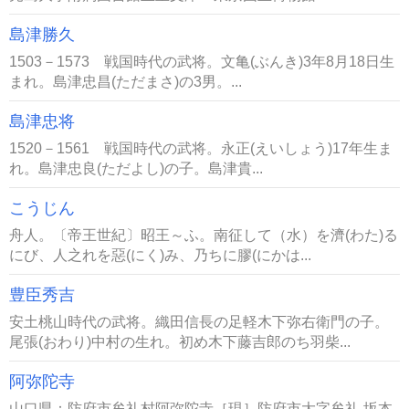
島津勝久
1503－1573 戦国時代の武将。文亀(ぶんき)3年8月18日生
まれ。島津忠昌(ただまさ)の3男。...
島津忠将
1520－1561 戦国時代の武将。永正(えいしょう)17年生ま
れ。島津忠良(ただよし)の子。島津貴...
こうじん
舟人。〔帝王世紀〕昭王～ふ。南征して（水）を濟(わた)る
にび、人之れを惡(にく)み、乃ちに膠(にかは...
豊臣秀吉
安土桃山時代の武将。織田信長の足軽木下弥右衛門の子。
尾張(おわり)中村の生れ。初め木下藤吉郎のち羽柴...
阿弥陀寺
山口県：防府市牟礼村阿弥陀寺［現］防府市大字牟礼 坂本