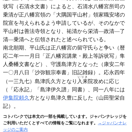
状写
（石清水文書）
によると、石清水八幡宮所司の
乗清が正八幡宮領の「大隅国平山村」領家職安堵の
院宣を与えられるよう申請しているが、そのなかで
平山村は善法寺領となり、祐清から栄清―政清―了
清―乗清へと伝領されたと述べられている。
南北朝期、平山氏は正八幡宮の留守氏らと争い
（暦
応二年一一月日「正八幡宮講衆・殿上等訴状写」隼
人桑幡文書など）
、守護島津方となった
（康安二年
一〇月八日「沙弥観宗奉書」旧記雑録）
。応永四年
いりき
（一三九七）
島津氏久方となり
入来
院攻めに応じ
（「応永記」「島津伊久譜」同書）
、同一八年には
伊集院頼久
方となり島津久豊に反した
（山田聖栄自
記）
。
コトバンクでは本文の一部を掲載しています。ジャパンナレッジを
ご利用いただくとすべての情報をご覧になれます。
→ジャパンナレ
ッジのご案内