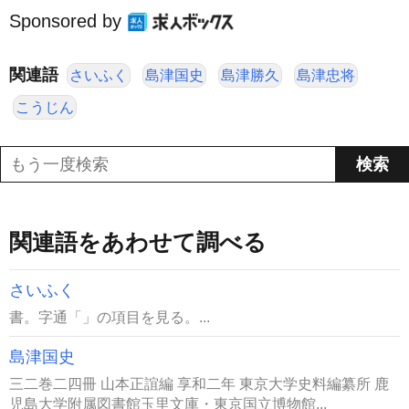
Sponsored by
関連語
さいふく
島津国史
島津勝久
島津忠将
こうじん
関連語をあわせて調べる
さいふく
書。字通「」の項目を見る。...
島津国史
三二巻二四冊 山本正誼編 享和二年 東京大学史料編纂所 鹿
児島大学附属図書館玉里文庫・東京国立博物館...