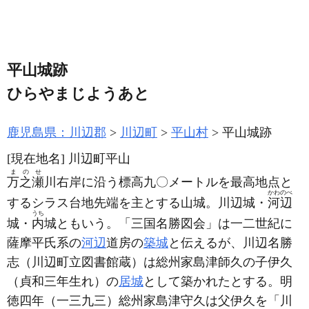
平山城跡
ひらやまじようあと
鹿児島県：川辺郡
川辺町
平山村
平山城跡
[現在地名]
川辺町平山
まのせ
万之瀬
川右岸に沿う標高九〇メートルを最高地点と
かわのべ
するシラス台地先端を主とする山城。川辺城・
河辺
うち
城・
内
城ともいう。「三国名勝図会」は一二世紀に
薩摩平氏系の
河辺
道房の
築城
と伝えるが、川辺名勝
志
（川辺町立図書館蔵）
は総州家島津師久の子伊久
（貞和三年生れ）
の
居城
として築かれたとする。明
徳四年
（一三九三）
総州家島津守久は父伊久を「川