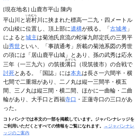
[現在地名]
山鹿市平山 陳内
いわむら
平山川と
岩村
川に挟まれた標高一二九・四メートル
の山稜に位置し、頂上部に
遺構
が残る。「
古城考
」
によると
城主
は菊池氏庶流の蛇塚九郎定氏の三男平
山
秀世
といい、「事蹟通考」所載の菊池系図の秀世
の項には「居山鹿平山城」とあり、孫の武秀は応永
みぞぐち
三年
（一三九六）
の筑後
溝口
（現筑後市）
の合戦で
討死
とある。「国誌」には
本丸
は長さ一六間半・横
七間で二重堀があり、二ノ丸は縦一三間半・横五
間、三ノ丸は縦三間・横二間、ほかに一曲輪・二曲
輪があり、大手口と西福
寺口
・正蓮寺口の三口があ
った。
コトバンクでは本文の一部を掲載しています。ジャパンナレッジを
ご利用いただくとすべての情報をご覧になれます。
→ジャパンナレ
ッジのご案内