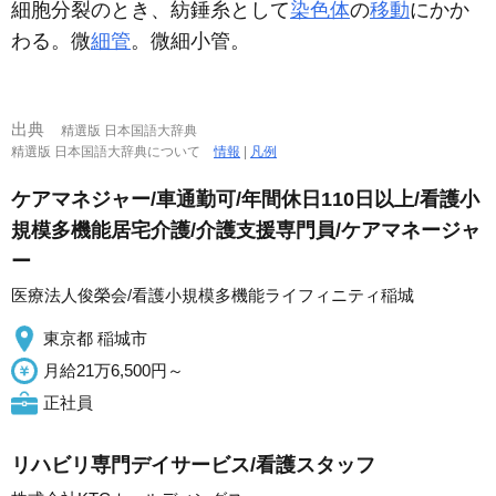
細胞分裂のとき、紡錘糸として
染色体
の
移動
にかか
わる。微
細管
。微細小管。
出典
精選版 日本国語大辞典
精選版 日本国語大辞典について
情報
|
凡例
ケアマネジャー/車通勤可/年間休日110日以上/看護小
規模多機能居宅介護/介護支援専門員/ケアマネージャ
ー
医療法人俊榮会/看護小規模多機能ライフィニティ稲城
東京都 稲城市
月給21万6,500円～
正社員
リハビリ専門デイサービス/看護スタッフ