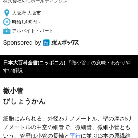
株式会社KTCホールディングス
大阪府 大阪市
時給1,490円～
アルバイト・パート
Sponsored by
日本大百科全書(ニッポニカ)
「微小管」の意味・わかりや
すい解説
微小管
びしょうかん
細胞にみられる、外径25ナノメートル、壁の厚さ5ナ
ノメートルの中空の細管で、微細管、微細小管とも
いう。管壁は小管の長軸と
平行
に並ぶ13本の原繊維