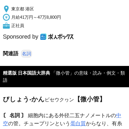
東京都 港区
月給41万円～47万8,800円
正社員
Sponsored by
関連語
名詞
精選版 日本国語大辞典
「微小管」の意味・読み・例文・類
語
びしょう‐かん
【微小管】
ビセウクヮン
〘 名詞 〙
細胞内にある外径二五ナノメートルの
中
空
の管。チュープリンという
蛋白質
からなり、有糸