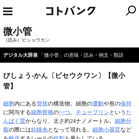
微小管
（読み）ビショウカン
デジタル大辞泉
「微小管」の意味・読み・例文・類語
びしょう‐かん〔ビセウクワン〕【微小
管】
細胞
内にある
管状
の構造物。細胞の
運動
や形の
保持
に関与する
細胞骨格
の
一つ
。
チューブリン
という
た
んぱく質
からなり、太さ約24ナノメートル。
細胞分
裂
の際には
紡錘糸
となって現れる。
細胞小器官
など
を
輸送
するレールの
役割
も果たしている。