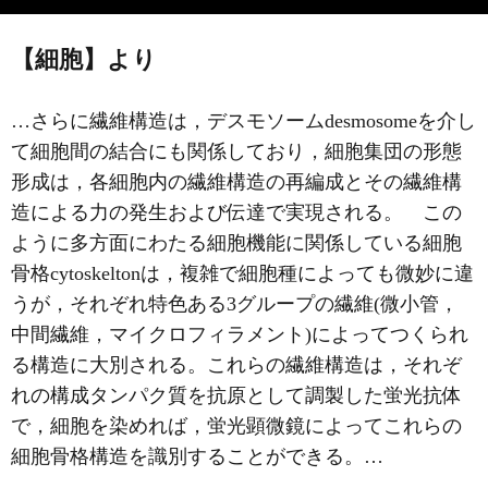
【細胞】より
…さらに繊維構造は，デスモソームdesmosomeを介し
て細胞間の結合にも関係しており，細胞集団の形態
形成は，各細胞内の繊維構造の再編成とその繊維構
造による力の発生および伝達で実現される。 この
ように多方面にわたる細胞機能に関係している細胞
骨格cytoskeltonは，複雑で細胞種によっても微妙に違
うが，それぞれ特色ある3グループの繊維(微小管，
中間繊維，マイクロフィラメント)によってつくられ
る構造に大別される。これらの繊維構造は，それぞ
れの構成タンパク質を抗原として調製した蛍光抗体
で，細胞を染めれば，蛍光顕微鏡によってこれらの
細胞骨格構造を識別することができる。…