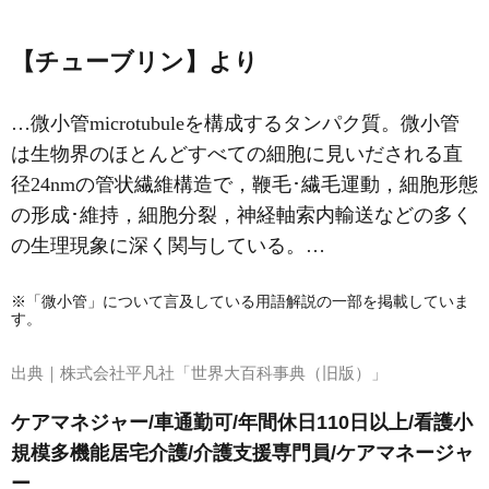
【チューブリン】より
…微小管microtubuleを構成するタンパク質。微小管
は生物界のほとんどすべての細胞に見いだされる直
径24nmの管状繊維構造で，鞭毛･繊毛運動，細胞形態
の形成･維持，細胞分裂，神経軸索内輸送などの多く
の生理現象に深く関与している。…
※「微小管」について言及している用語解説の一部を掲載していま
す。
出典｜
株式会社平凡社「世界大百科事典（旧版）」
ケアマネジャー/車通勤可/年間休日110日以上/看護小
規模多機能居宅介護/介護支援専門員/ケアマネージャ
ー