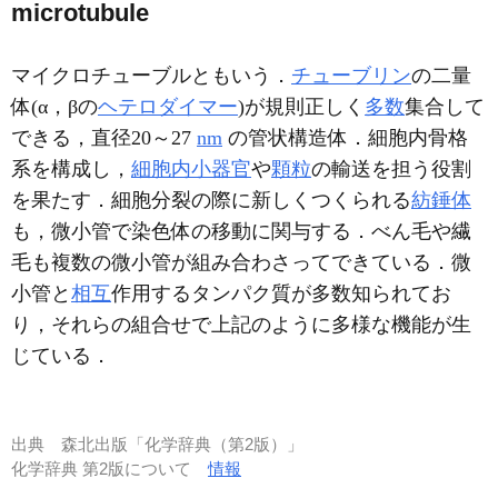
microtubule
マイクロチューブルともいう．
チューブリン
の二量
体(α，βの
ヘテロダイマー
)が規則正しく
多数
集合して
できる，直径20～27
nm
の管状構造体．細胞内骨格
系を構成し，
細胞内小器官
や
顆粒
の輸送を担う役割
を果たす．細胞分裂の際に新しくつくられる
紡錘体
も，微小管で染色体の移動に関与する．べん毛や繊
毛も複数の微小管が組み合わさってできている．微
小管と
相互
作用するタンパク質が多数知られてお
り，それらの組合せで上記のように多様な機能が生
じている．
出典
森北出版「化学辞典（第2版）」
化学辞典 第2版について
情報