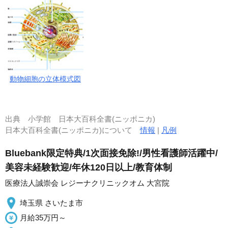
動物細胞の立体模式図
出典
小学館 日本大百科全書(ニッポニカ)
日本大百科全書(ニッポニカ)について
情報
|
凡例
Bluebank限定特典/1次面接免除!/男性看護師活躍中/
美容未経験歓迎/年休120日以上/教育体制
医療法人誠崇会 レジーナクリニックオム 大宮院
埼玉県 さいたま市
月給35万円～