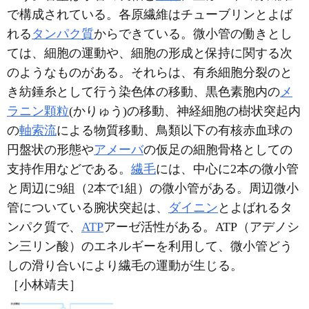
で構成されている。各原繊維はチューブリンとよば
れる
タンパク質
からできている。微小管の働きとし
ては、細胞の運動や、細胞の形成と保持に関する次
のようなものがある。それらは、有糸細胞分裂のと
き紡錘糸として行う染色体の移動、黒色素胞内の
メ
ラニン顆粒
(かりゅう)の移動、神経細胞の樹状突起内
の
軸索流
による物質移動、鳥類以下の有核赤血球の
円盤状の形態や
アメーバ
の仮足の細胞骨格としての
支持作用などである。
繊毛
には、中心に2本の微小管
と周辺に9組（2本で1組）の微小管がある。周辺微小
管についている腕状突起は、
ダイニン
とよばれるタ
ンパク質で、
ATP
アーゼ活性がある。ATP（アデノシ
ン三リン酸）のエネルギーを利用して、微小管どう
しの滑り合いにより繊毛の運動が生じる。
［小林靖夫］