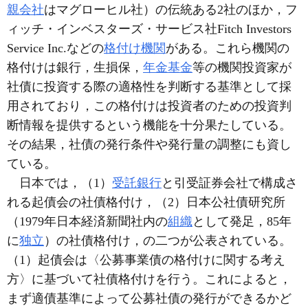
親会社
はマグローヒル社）の伝統ある2社のほか，フ
ィッチ・インベスターズ・サービス社Fitch Investors
Service Inc.などの
格付け機関
がある。これら機関の
格付けは銀行，生損保，
年金基金
等の機関投資家が
社債に投資する際の適格性を判断する基準として採
用されており，この格付けは投資者のための投資判
断情報を提供するという機能を十分果たしている。
その結果，社債の発行条件や発行量の調整にも資し
ている。
日本では，（1）
受託銀行
と引受証券会社で構成さ
れる起債会の社債格付け，（2）日本公社債研究所
（1979年日本経済新聞社内の
組織
として発足，85年
に
独立
）の社債格付け，の二つが公表されている。
（1）起債会は〈公募事業債の格付けに関する考え
方〉に基づいて社債格付けを行う。これによると，
まず適債基準によって公募社債の発行ができるかど