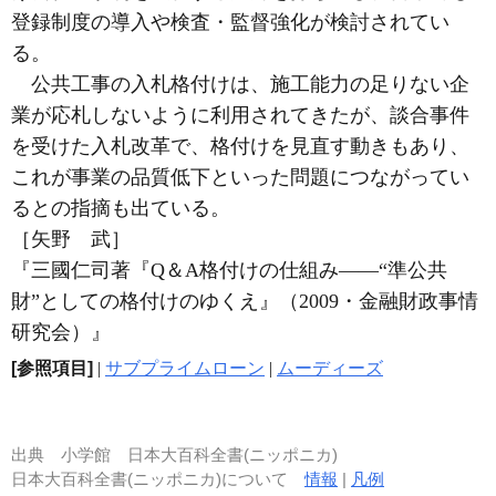
登録制度の導入や検査・監督強化が検討されてい
る。
公共工事の入札格付けは、施工能力の足りない企
業が応札しないように利用されてきたが、談合事件
を受けた入札改革で、格付けを見直す動きもあり、
これが事業の品質低下といった問題につながってい
るとの指摘も出ている。
［矢野 武］
『三國仁司著『Q＆A格付けの仕組み――“準公共
財”としての格付けのゆくえ』（2009・金融財政事情
研究会）』
[参照項目]
|
サブプライムローン
|
ムーディーズ
出典
小学館 日本大百科全書(ニッポニカ)
日本大百科全書(ニッポニカ)について
情報
|
凡例