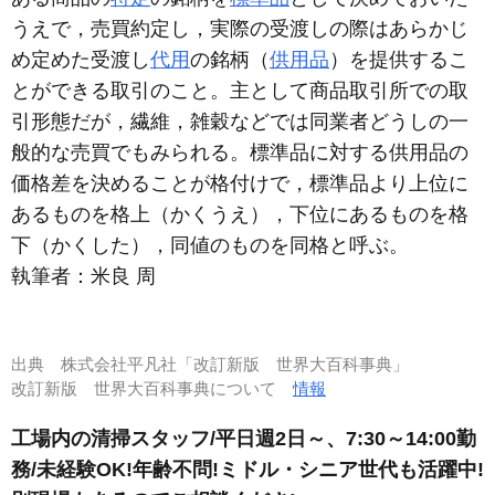
うえで，売買約定し，実際の受渡しの際はあらかじ
め定めた受渡し
代用
の銘柄（
供用品
）を提供するこ
とができる取引のこと。主として商品取引所での取
引形態だが，繊維，雑穀などでは同業者どうしの一
般的な売買でもみられる。標準品に対する供用品の
価格差を決めることが格付けで，標準品より上位に
あるものを格上（かくうえ），下位にあるものを格
下（かくした），同値のものを同格と呼ぶ。
執筆者：
米良 周
出典
株式会社平凡社「改訂新版 世界大百科事典」
改訂新版 世界大百科事典について
情報
工場内の清掃スタッフ/平日週2日～、7:30～14:00勤
務/未経験OK!年齢不問!ミドル・シニア世代も活躍中!