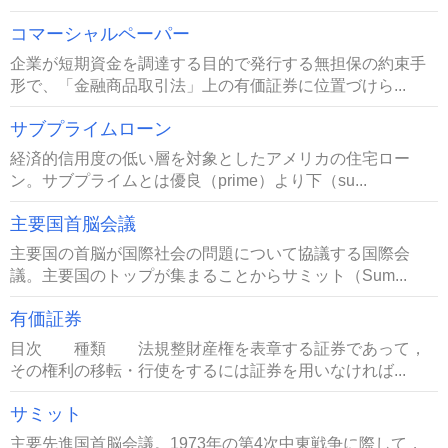
コマーシャルペーパー
企業が短期資金を調達する目的で発行する無担保の約束手
形で、「金融商品取引法」上の有価証券に位置づけら...
サブプライムローン
経済的信用度の低い層を対象としたアメリカの住宅ロー
ン。サブプライムとは優良（prime）より下（su...
主要国首脳会議
主要国の首脳が国際社会の問題について協議する国際会
議。主要国のトップが集まることからサミット（Sum...
有価証券
目次 種類 法規整財産権を表章する証券であって，
その権利の移転・行使をするには証券を用いなければ...
サミット
主要先進国首脳会議。1973年の第4次中東戦争に際して，