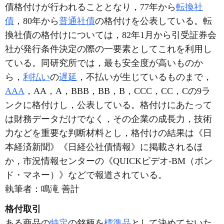
債格付けが行われることとなり，77年から
転換社
債
，80年から
普通社債
の格付けを公表している。転
換社債の格付けについては，82年1月から引受証券会
社が発行条件決定の際の一要素としてこれを利用し
ている。同研究所では，最も安全度が高いものか
ら，
利払い
の
遅延
，不払いが生じているものまで，
AAA
，AA，A，BBB，BB，B，CCC，CC，Cの9ラ
ンクに格付けし，公表している。格付けにあたって
は財務データだけでなく，その企業の成長力，技術
力などを重要な判断材料とし，格付けの結果は《日
本経済新聞》《日経公社債情報》に掲載されるほ
か，市況情報センターの《QUICKビデオ-BM（ボン
ド・マネー）》などで報道されている。
執筆者：
鳴滝 善計
格付取引
ある商品の
特定
の銘柄を
標準品
として決めておいた