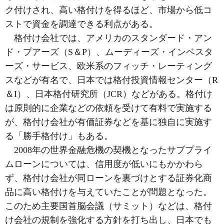
ク付けされ、高い格付けを得るほど、市場から低コ
ストで資金を調達できる利点がある。
格付け会社では、アメリカのスタンダード・アン
ド・プアーズ（S＆P）、ムーディーズ・インベスタ
ーズ・サービス、欧米系のフィッチ・レーティング
スなどが有名で、日本では格付投資情報センター（R
＆I）、日本格付研究所（JCR）などがある。格付け
は原則的に企業などの依頼を受けて有料で実施する
が、格付け会社が有価証券などを基に独自に実施す
る「勝手格付け」もある。
2008年の世界金融危機の契機となったサブプライ
ムローンについては、信用度が低いにもかかわら
ず、格付け会社が同ローンを裏づけとする証券化商
品に高い格付けを与えていたことが問題となった。
このため主要国首脳会議（サミット）などは、格付
け会社の規制を強化する方針を打ち出し、日本でも