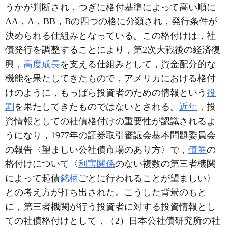
うかが判断され，つぎに格付基準によって高い順に
AA，A，BB，Bの四つの格に分類され，発行条件が
決められる仕組みとなっている。この格付けは，社
債発行を調整することにより，第2次大戦後の経済復
興，
高度成長
を支える仕組みとして，資金配分的な
機能を果たしてきたもので，アメリカにおける格付
けのように，もっぱら投資者のための情報という
役
割
を果たしてきたものではないとされる。
近年
，投
資情報としての社債格付けの重要性が認識されるよ
うになり，1977年の証券取引審議会基本問題委員会
の報告〈望ましい公社債市場のあり方〉で，
債券
の
格付けについて〈
利害関係
のない複数の第三者機関
によって起債
銘柄
ごとに行われることが望ましい〉
との考え方が打ち出された。こうした背景のもと
に，第三者機関が行う投資者に対する投資情報とし
ての社債格付けとして，（2）日本公社債研究所の社