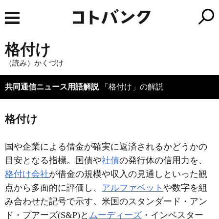
格付け
（読み）かくづけ
共同通信ニュース用語解説
「格付け」の解説
格付け
国や企業による借金が確実に返済されるかどうかの
目安となる指標。国債や
社債
の発行体の信用力を、
格付け会社
が借金の規模や収入の見通しといった観
点から多面的に評価し、
アルファベット
や数字を組
み合わせた記号で示す。米国のスタンダード・アン
ド・プアーズ(S&P)と
ムーディーズ
・インベスター