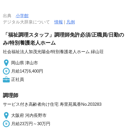
出典
小学館
デジタル大辞泉について
情報
|
凡例
「福祉調理スタッフ」調理師免許必須/正職員/日勤の
み/特別養護老人ホーム
社会福祉法人加茂光陽会/特別養護老人ホーム 緑山荘
岡山県 津山市
月給14万6,400円
正社員
調理師
サービス付き高齢者向け住宅 寿里苑風香No.203283
大阪府 河内長野市
月給23万円～30万円