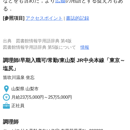
などをも含めた，より
広義
の用語とする捉え方もあ
る．
[参照項目]
アクセスポイント
|
書誌的記録
出典
図書館情報学用語辞典 第4版
図書館情報学用語辞典 第5版について
情報
調理師/早期入職可/常勤/東山梨 JR中央本線「東京～
塩尻」
笛吹川温泉 坐忘
山梨県 山梨市
月給23万5,000円～25万5,000円
正社員
調理師