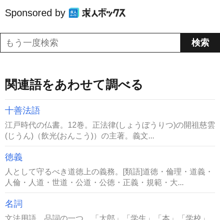
Sponsored by
関連語をあわせて調べる
十善法語
江戸時代の仏書。12巻。正法律(しょうぼうりつ)の開祖慈雲
(じうん)（飲光(おんこう)）の主著。義文...
徳義
人として守るべき道徳上の義務。[類語]道徳・倫理・道義・
人倫・人道・世道・公道・公徳・正義・規範・大...
名詞
文法用語。品詞の一つ。「太郎」「学生」「本」「学校」