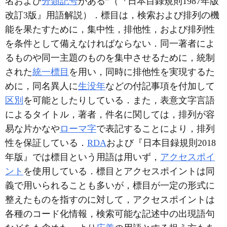
名および
分類記号
がある”（『日本目録規則1987年版
改訂3版』用語解説）．標目は，検索および排列の機
能を果たすために，集中性，排他性，および排列性
を条件として備えなければならない．同一著者によ
るものや同一主題のものを集中させるために，統制
された
統一標目
を用い，同時に排他性を実現するた
めに，同名異人に
生没年
などの付記事項を付加して
区別
を可能としたりしている．また，表意文字言語
によるタイトル，著者，件名に関しては，排列が容
易な片かなや
ローマ字
で表記することにより，排列
性を保証している．
RDA
および『日本目録規則2018
年版』では標目という用語は用いず，
アクセスポイ
ント
を使用している．標目とアクセスポイントは同
義で用いられることも多いが，標目が一定の形式に
整えたものを指すのに対して，アクセスポイントは
各種のコード化情報，検索可能な記述中の出現語句