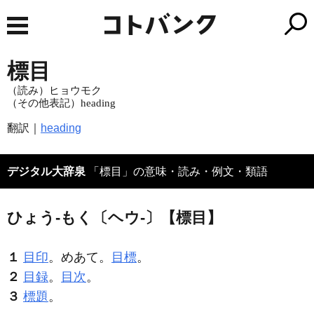
標目
（読み）ヒョウモク
（その他表記）heading
翻訳｜
heading
デジタル大辞泉
「標目」の意味・読み・例文・類語
ひょう‐もく〔ヘウ‐〕【標目】
１
目印
。めあて。
目標
。
２
目録
。
目次
。
３
標題
。