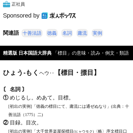
正社員
Sponsored by
関連語
十善法語
徳義
名詞
庸流
実例
精選版 日本国語大辞典
「標目」の意味・読み・例文・類語
ひょう‐もく
【標目・摽目】
ヘウ‥
〘 名詞 〙
①
めじるし。めあて。目標。
[初出の実例]「徳義の標目にて、庸流には通ぜぬなり」(出典：十
善法語（1775）二)
②
目録。目次。
[初出の実例]「大千世界楽屋探標目
〈略〉序文標目口
(ヒャウモク)