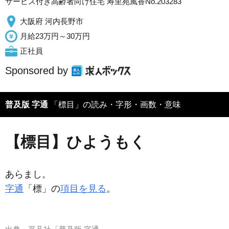
サービス付き高齢者向け住宅 寿里苑風香No.203283
大阪府 河内長野市
月給23万円～30万円
正社員
Sponsored by
普及版 字通
「標目」の読み・字形・画数・意味
【標目】ひようもく
あらまし。
字通
「標」の
項目を見る
。