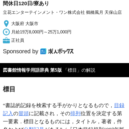
間休日120日/寮あり
立花エンターテインメント・ワン株式会社 鶴橋風月 天保山店
大阪府 大阪市
月給19万8,000円～25万1,000円
正社員
Sponsored by
図書館情報学用語辞典 第5版
「標目」の解説
標目
“書誌的記録を検索する手がかりとなるもので，
目録
記入
の
冒頭
に記載され，その
排列
位置を決定する第
一要素．標目となるものには，タイトル，著者，件