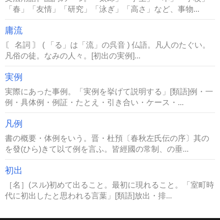
「春」「友情」「研究」「泳ぎ」「高さ」など、事物...
庸流
〘 名詞 〙 ( 「る」は「流」の呉音 ) 仏語。凡人のたぐい。
凡俗の徒。なみの人々。[初出の実例]...
実例
実際にあった事例。「実例を挙げて説明する」[類語]例・一
例・具体例・例証・たとえ・引き合い・ケース・...
凡例
書の概要・体例をいう。晋・杜預〔春秋左氏伝の序〕其の
を發(ひら)きて以て例を言ふ。皆經國の常制、の垂...
初出
［名］(スル)初めて出ること。最初に現れること。「室町時
代に初出したと思われる言葉」[類語]放出・排...