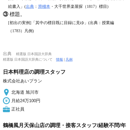
絵書入」(
出典
：
滑稽本
・大千世界楽屋探（1817）標目)
③
標題。
[初出の実例]「其中の標目既に目録に見ゆ」(出典：授業編
（1783）凡例)
出典
精選版 日本国語大辞典
精選版 日本国語大辞典について
情報
|
凡例
日本料理店の調理スタッフ
株式会社あいプラン
北海道 旭川市
月給24万100円
正社員
鶴橋風月天保山店の調理・接客スタッフ/経験不問/年