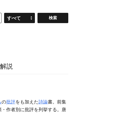
すべて
解説
ら
の
批評
をも加えた
詩論
書。前集
順・作者別に批評を列挙する。唐