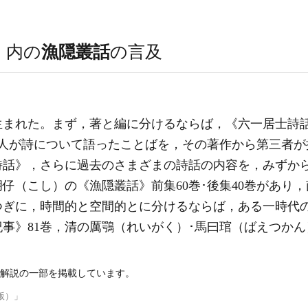
）
内の
漁隠叢話
の言及
生まれた。まず，著と編に分けるならば，《六一居士詩
文人が詩について語ったことばを，その著作から第三者が
詩話》，さらに過去のさまざまの詩話の内容を，みずか
胡仔（こし）の《
漁隠叢話
》前集60巻･後集40巻があ
つぎに，時間的と空間的とに分けるならば，ある一時代
事》81巻，清の厲鶚（れいがく）･馬曰琯（ばえつかん
解説の一部を掲載しています。
版）」