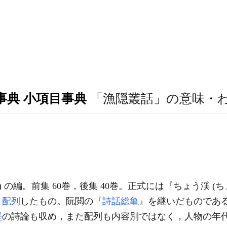
事典 小項目事典
「漁隠叢話」の意味・
 の編。前集 60巻，後集 40巻。正式には『ちょう渓 (
，
配列
したもの。阮閲の『
詩話総亀
』を継いだものであ
堅
の詩論も収め，また配列も内容別ではなく，人物の年