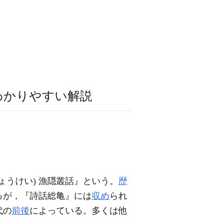
わかりやすい解説
ちょうけい) 漁隠叢話』という。
歴
るが，『詩話総亀』には
収め
られ
代の
前後
によっている。多くは他