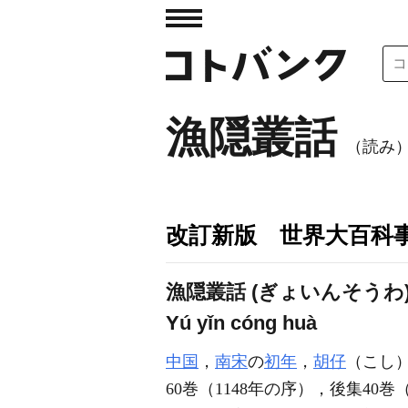
漁隠叢話
（読み
改訂新版 世界大百科
漁隠叢話 (ぎょいんそうわ
Yú yǐn cóng huà
中国
，
南宋
の
初年
，
胡仔
（こし
60巻（1148年の序），後集40巻