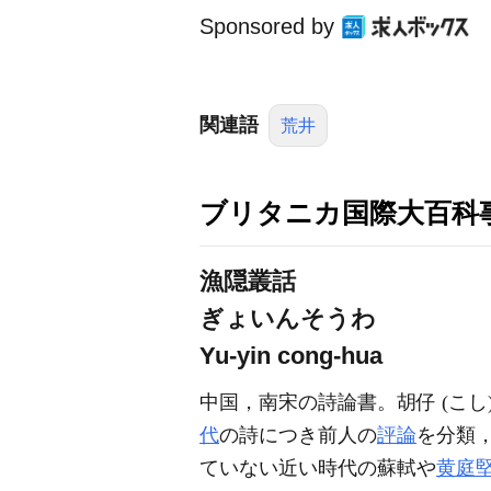
Sponsored by
関連語
荒井
ブリタニカ国際大百科
漁隠叢話
ぎょいんそうわ
Yu-yin cong-hua
中国，南宋の詩論書。胡仔 (こし)
代
の詩につき前人の
評論
を分類
ていない近い時代の蘇軾や
黄庭