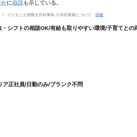
なか
に
自説
も示している。
ブリタニカ国際大百科事典 小項目事典について
情報
数・シフトの相談OK/有給も取りやすい環境/子育てとの
リア正社員/日勤のみ/ブランク不問