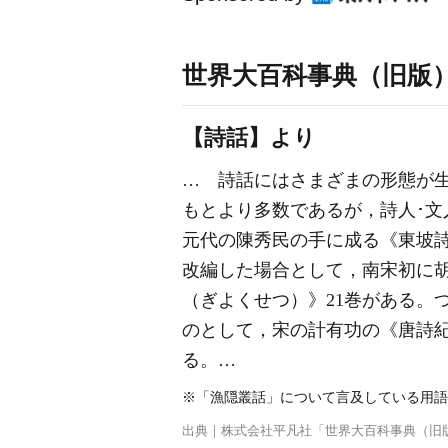
世界大百科事典（旧版
【詩話】より
… 詩話にはさまざまの形態が
もとより多数であるが，詩人･
元代の陳秀民の手に成る《東坡
改編した場合として，南宋初に
（ぎよくせつ）》21巻がある。
のとして，宋の計有功の《唐詩紀
る。…
※「漁隠叢話」について言及している用語
出典｜
株式会社平凡社「世界大百科事典（旧