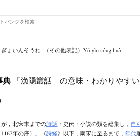
）ぎょいんそうわ
（その他表記）Yú yǐn cóng huà
事典
「漁隠叢話」の意味・わかりやすい
)
）が，北宋末までの
詩話
・史伝・小説の類を総集し，
自
（1167年の序）。《
詩経
》以下，南宋に至るまで，
年代