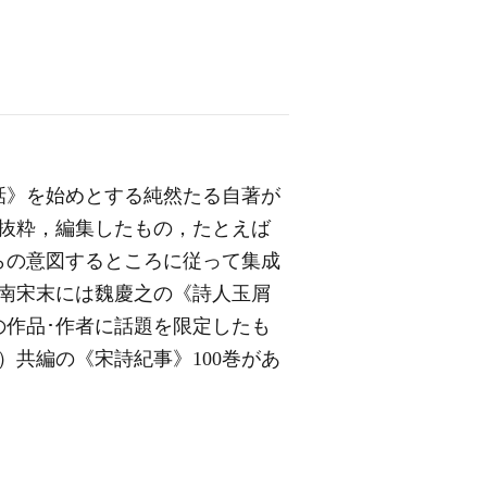
話》を始めとする純然たる自著が
抜粋，編集したもの，たとえば
らの意図するところに従って集成
り，南宋末には魏慶之の《詩人玉屑
の作品･作者に話題を限定したも
）共編の《宋詩紀事》100巻があ