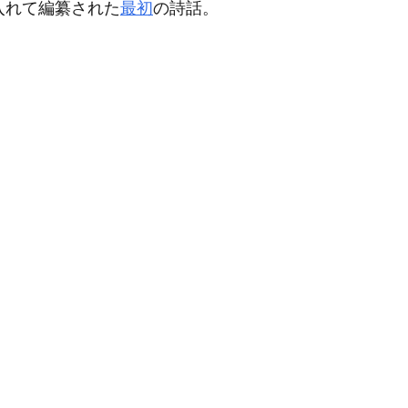
入れて編纂された
最初
の詩話。