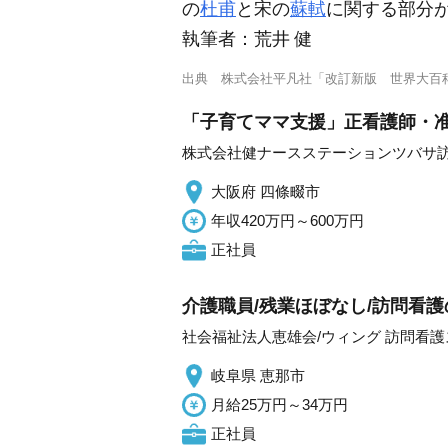
の
杜甫
と宋の
蘇軾
に関する部分
執筆者：
荒井 健
出典
株式会社平凡社「改訂新版 世界大百
「子育てママ支援」正看護師・准
株式会社健ナースステーションツバサ訪
大阪府 四條畷市
年収420万円～600万円
正社員
介護職員/残業ほぼなし/訪問看護
社会福祉法人恵雄会/ウィング 訪問看
岐阜県 恵那市
月給25万円～34万円
正社員