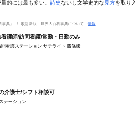
が量的には最も多い。
詩史
ないし文学史的な
見方
を取り
科事典」
改訂新版 世界大百科事典について
情報
看護師/訪問看護/常勤・日勤のみ
問看護ステーション サテライト 四條畷
の介護士/シフト相談可
護ステーション