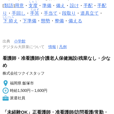
したく
[
類語
]
用意
・
支度
・
準備
・
備え
・
設け
・
手配
・
手配
てはず
り
・
手回し
・
手筈
・
手当て
・
段取り
・
道具立て
・
したごしら
下拵
え
・
下準備
・
態勢
・
整備
・
備える
出典
小学館
デジタル大辞泉について
情報
|
凡例
看護師・准看護師/介護老人保健施設/残業なし・少な
め
株式会社ツクイスタッフ
福岡県 飯塚市
時給1,500円～1,600円
派遣社員
「未経験OK」正看護師・准看護師/訪問看護/常勤・