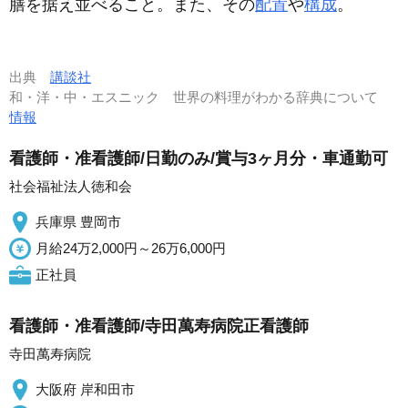
膳を据え並べること。また、その
配置
や
構成
。
出典
講談社
和・洋・中・エスニック 世界の料理がわかる辞典について
情報
看護師・准看護師/日勤のみ/賞与3ヶ月分・車通勤可
社会福祉法人徳和会
兵庫県 豊岡市
月給24万2,000円～26万6,000円
正社員
看護師・准看護師/寺田萬寿病院正看護師
寺田萬寿病院
大阪府 岸和田市