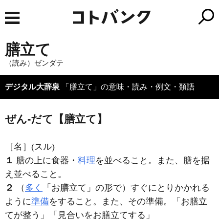
膳立て
（読み）ゼンダテ
デジタル大辞泉
「膳立て」の意味・読み・例文・類語
ぜん‐だて【膳立て】
［名］
(スル)
１
膳の上に食器・
料理
を並べること。また、膳を据
え並べること。
２
（
多く
「お膳立て」の形で）すぐにとりかかれる
ように
準備
をすること。また、その準備。「お
膳立
て
が整う」「見合いをお
膳立て
する」