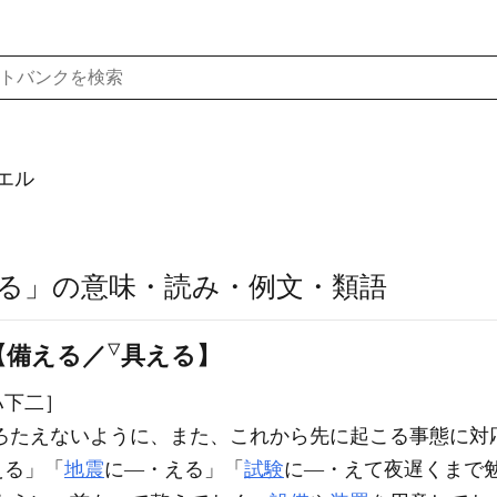
エル
る」の意味・読み・例文・類語
【備える／
▽
具える】
ハ下二］
ろたえないように、また、これから先に起こる事態に対
える」「
地震
に―・える」「
試験
に―・えて夜遅くまで