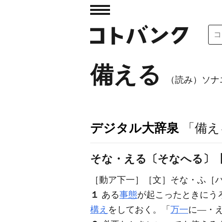
備える
（読み）ソナ
デジタル大辞泉
「備え
そな・える〔そなへる〕
［動ア下一］
［文］そな・ふ
［
１
ある
事態
が起こったときにう
構え
をしておく。「
万一
に―・