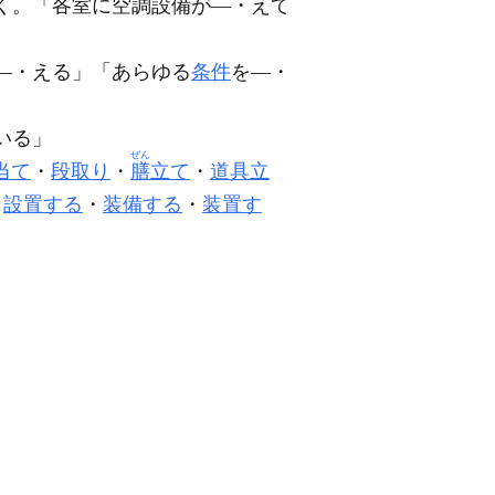
く。「各室に空調設備が―・えて
―・える」「あらゆる
条件
を―・
いる」
ぜん
当て
・
段取り
・
膳
立て
・
道具立
・
設置する
・
装備する
・
装置す