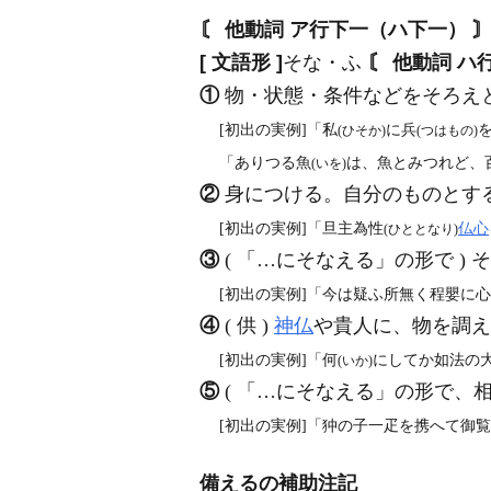
〘 他動詞 ア行下一（ハ下一） 
[ 文語形 ]
そな・ふ
〘 他動詞 ハ
①
物・状態・条件などをそろえ
[初出の実例]「私
に兵
(ひそか)
(つはもの)
「ありつる魚
は、魚とみつれど、百
(いを)
②
身につける。自分のものとす
[初出の実例]「旦主為性
仏心
(ひととなり)
③
( 「…にそなえる」の形で ) 
[初出の実例]「今は疑ふ所無く程嬰に
④
( 供 )
神仏
や貴人に、物を調え
[初出の実例]「何
にしてか如法の
(いか)
⑤
( 「…にそなえる」の形で、相
[初出の実例]「狆の子一疋を携へて御覧に
備えるの補助注記