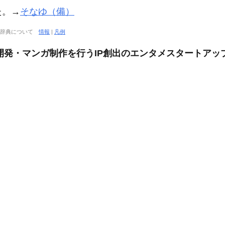
た。→
そなゆ（備）
大辞典について
情報
|
凡例
作開発・マンガ制作を行うIP創出のエンタメスタートアッ