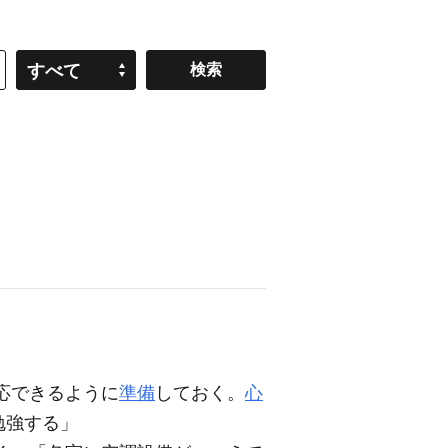
すべて
応できるように
準備
しておく。
心
勉強する」