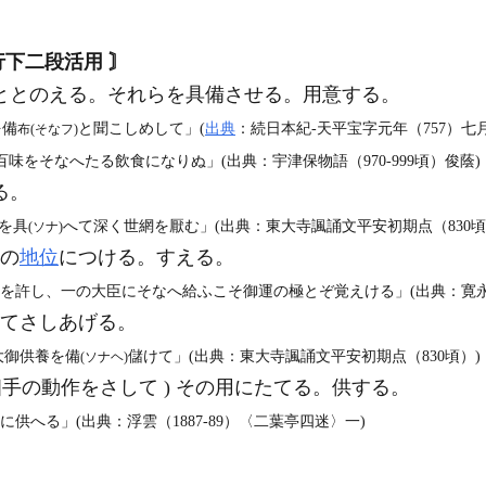
〙
行下二段活用 〙
ととのえる。それらを具備させる。用意する。
を備
と聞こしめして」(
出典
：続日本紀‐天平宝字元年（757）七
布
(そなフ)
味をそなへたる飲食になりぬ」(出典：宇津保物語（970‐999頃）俊蔭)
る。
を具
へて深く世網を厭む」(出典：東大寺諷誦文平安初期点（830頃
(ソナ)
その
地位
につける。すえる。
心を許し、一の大臣にそなへ給ふこそ御運の極とぞ覚えける」(出典：寛
てさしあげる。
大御供養を備
儲けて」(出典：東大寺諷誦文平安初期点（830頃）)
(ソナヘ)
手の動作をさして ) その用にたてる。供する。
供へる」(出典：浮雲（1887‐89）〈二葉亭四迷〉一)