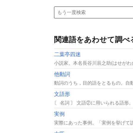
関連語をあわせて調べ
二葉亭四迷
小説家。本名長谷川辰之助(はせがわた
他動詞
動詞のうち，目的語をとるもの。自動
文語形
〘 名詞 〙 文語②に用いられる語形
実例
実際にあった事例。「実例を挙げて説