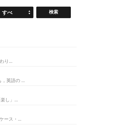
すべ
て
り...
語の ...
し」...
ス・...