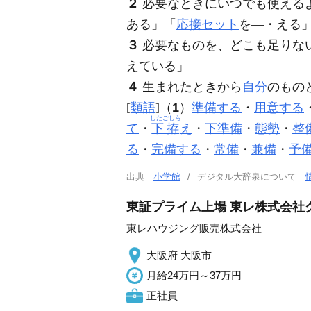
２
必要なときにいつでも使える
ある」「
応接セット
を―・える
３
必要なものを、どこも足りな
えている」
４
生まれたときから
自分
のもの
[
類語
]（
1
）
準備する
・
用意する
したごしら
て
・
下拵
え
・
下準備
・
態勢
・
整
る
・
完備する
・
常備
・
兼備
・
予
出典
小学館
デジタル大辞泉について
東証プライム上場 東レ株式会社
東レハウジング販売株式会社
大阪府 大阪市
月給24万円～37万円
正社員