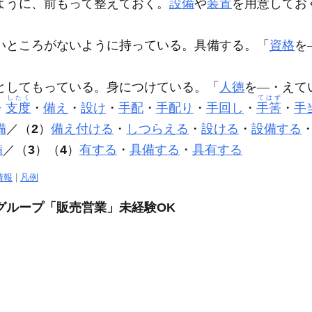
ように、前もって整えておく。
設備
や
装置
を用意してお
」
いところがないように持っている。具備する。「
資格
を
としてもっている。身につけている。「
人徳
を―・えて
したく
てはず
・
支度
・
備え
・
設け
・
手配
・
手配り
・
手回し
・
手筈
・
手
備
／（
2
）
備え付ける
・
しつらえる
・
設ける
・
設備する
備
／（
3
）（
4
）
有する
・
具備する
・
具有する
情報
|
凡例
グループ「販売営業」未経験OK