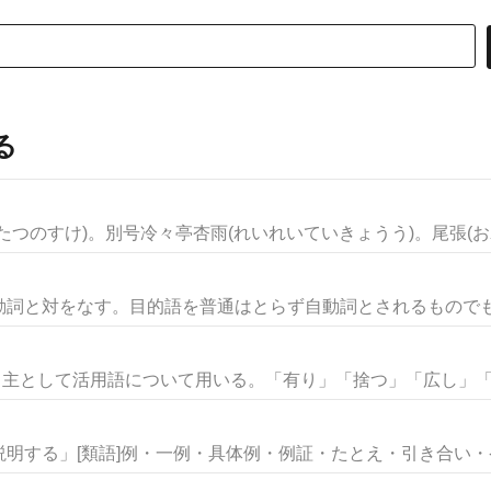
る
つのすけ)。別号冷々亭杏雨(れいれいていきょうう)。尾張(おわ
詞と対をなす。目的語を普通はとらず自動詞とされるものでも，英
。主として活用語について用いる。「有り」「捨つ」「広し」「楽
明する」[類語]例・一例・具体例・例証・たとえ・引き合い・ケー