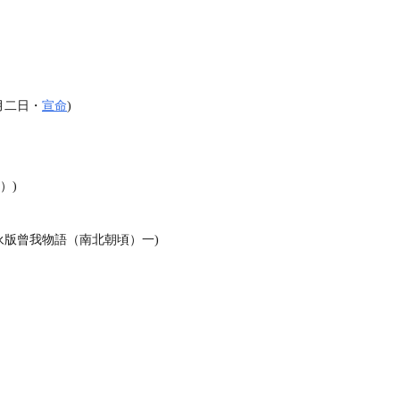
月二日・
宣命
)
）)
永版曾我物語（南北朝頃）一)