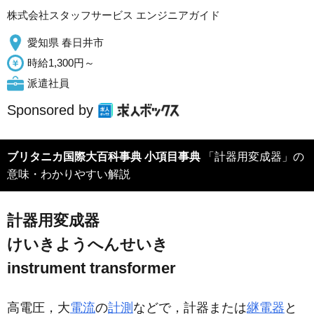
株式会社スタッフサービス エンジニアガイド
愛知県 春日井市
時給1,300円～
派遣社員
Sponsored by
ブリタニカ国際大百科事典 小項目事典
「計器用変成器」の
意味・わかりやすい解説
計器用変成器
けいきようへんせいき
instrument transformer
高電圧，大
電流
の
計測
などで，計器または
継電器
と