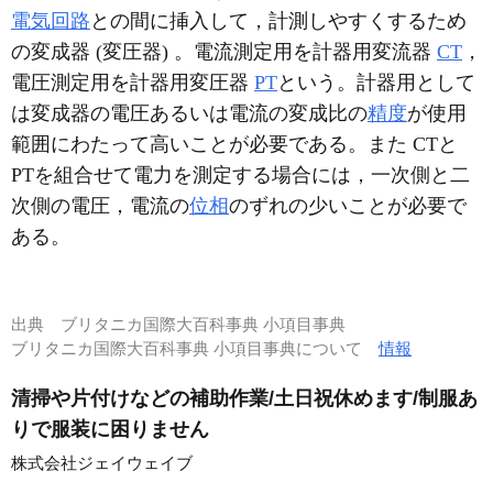
電気回路
との間に挿入して，計測しやすくするため
の変成器 (変圧器) 。電流測定用を計器用変流器
CT
，
電圧測定用を計器用変圧器
PT
という。計器用として
は変成器の電圧あるいは電流の変成比の
精度
が使用
範囲にわたって高いことが必要である。また CTと
PTを組合せて電力を測定する場合には，一次側と二
次側の電圧，電流の
位相
のずれの少いことが必要で
ある。
出典
ブリタニカ国際大百科事典 小項目事典
ブリタニカ国際大百科事典 小項目事典について
情報
清掃や片付けなどの補助作業/土日祝休めます/制服あ
りで服装に困りません
株式会社ジェイウェイブ