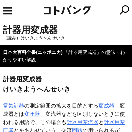
計器用変成器
（読み）けいきようへんせいき
日本大百科全書(ニッポニカ)
「計器用変成器」の意味・わ
かりやすい解説
計器用変成器
けいきようへんせいき
電気計器
の測定範囲の拡大を目的とする
変成器
。変
成器とは
変圧器
、変流器などを区別しないときに使
われる用語で、この場合も
計器用変流器
と
計器用変
圧器
とをあわせていう。交流
回路
で用いられるが、