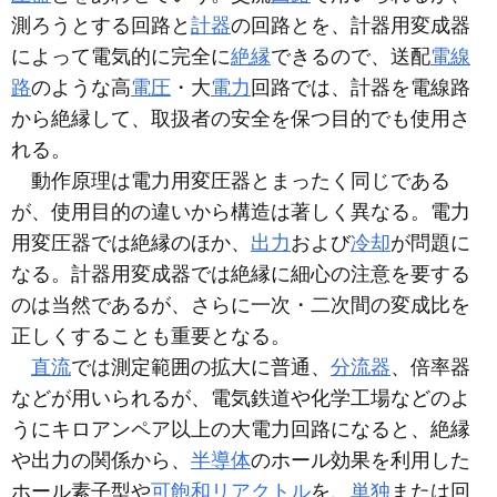
測ろうとする回路と
計器
の回路とを、計器用変成器
によって電気的に完全に
絶縁
できるので、送配
電線
路
のような高
電圧
・大
電力
回路では、計器を電線路
から絶縁して、取扱者の安全を保つ目的でも使用さ
れる。
動作原理は電力用変圧器とまったく同じである
が、使用目的の違いから構造は著しく異なる。電力
用変圧器では絶縁のほか、
出力
および
冷却
が問題に
なる。計器用変成器では絶縁に細心の注意を要する
のは当然であるが、さらに一次・二次間の変成比を
正しくすることも重要となる。
直流
では測定範囲の拡大に普通、
分流器
、倍率器
などが用いられるが、電気鉄道や化学工場などのよ
うにキロアンペア以上の大電力回路になると、絶縁
や出力の関係から、
半導体
のホール効果を利用した
ホール素子型や
可飽和リアクトル
を、
単独
または回