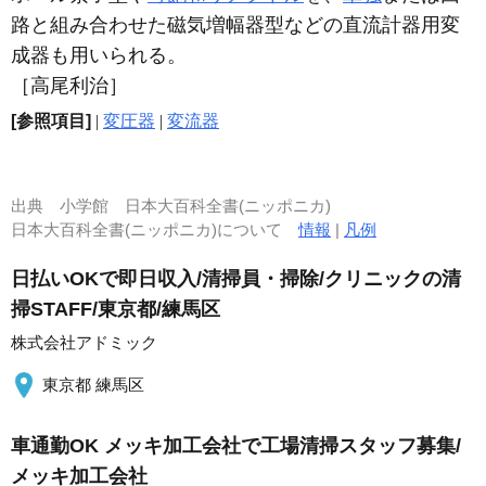
路と組み合わせた磁気増幅器型などの直流計器用変
成器も用いられる。
［高尾利治］
[参照項目]
|
変圧器
|
変流器
出典
小学館 日本大百科全書(ニッポニカ)
日本大百科全書(ニッポニカ)について
情報
|
凡例
日払いOKで即日収入/清掃員・掃除/クリニックの清
掃STAFF/東京都/練馬区
株式会社アドミック
東京都 練馬区
車通勤OK メッキ加工会社で工場清掃スタッフ募集/
メッキ加工会社