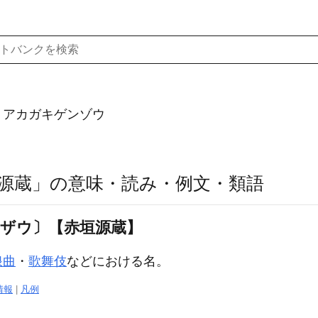
）アカガキゲンゾウ
源蔵」の意味・読み・例文・類語
ンザウ〕【赤垣源蔵】
浪曲
・
歌舞伎
などにおける名。
情報
|
凡例