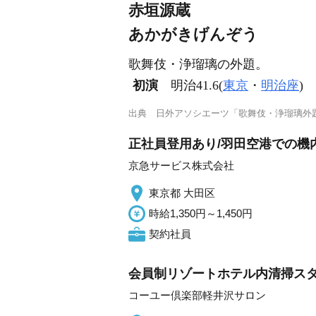
赤垣源蔵
あかがきげんぞう
歌舞伎・浄瑠璃の外題。
初演
明治41.6(
東京
・
明治座
)
出典
日外アソシエーツ「歌舞伎・浄瑠璃外
正社員登用あり/羽田空港での機
京急サービス株式会社
東京都 大田区
時給1,350円～1,450円
契約社員
会員制リゾートホテル内清掃ス
コーユー倶楽部軽井沢サロン