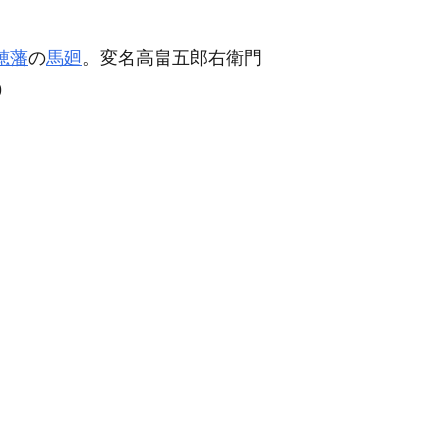
穂藩
の
馬廻
。変名高畠五郎右衛門
)