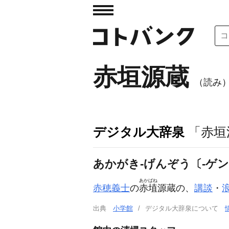
赤垣源蔵
（読み
デジタル大辞泉
「赤垣
あかがき‐げんぞう〔‐ゲ
あかばね
赤穂義士
の
赤埴
源蔵の、
講談
・
出典
小学館
デジタル大辞泉について