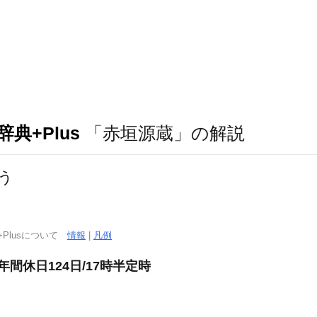
典+Plus
「赤垣源蔵」の解説
う
+Plusについて
情報
|
凡例
間休日124日/17時半定時