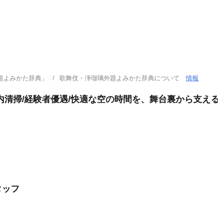
題よみかた辞典」
歌舞伎・浄瑠璃外題よみかた辞典について
情報
内清掃/経験者優遇/快適な空の時間を、舞台裏から支え
タッフ