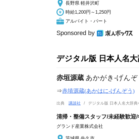
長野県 軽井沢町
時給1,200円～1,250円
アルバイト・パート
Sponsored by
デジタル版 日本人名大辞
赤垣源蔵
あかがき-げんぞ
⇒
赤埴源蔵(あかはに-げんぞう)
出典
講談社
デジタル版 日本人名大辞典
清掃・整備スタッフ/未経験歓迎/年
グランド産業株式会社
茨城県 牛久市