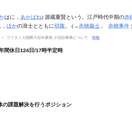
か
はに，
あかばね
) 源蔵重賢という。江戸時代中期の
赤
れ，
ほか
の浪士とともに
切腹
。 (→
赤穂義士
,
赤穂事件
ブリタニカ国際大百科事典 小項目事典について
情報
間休日124日/17時半定時
体の課題解決を行うポジション