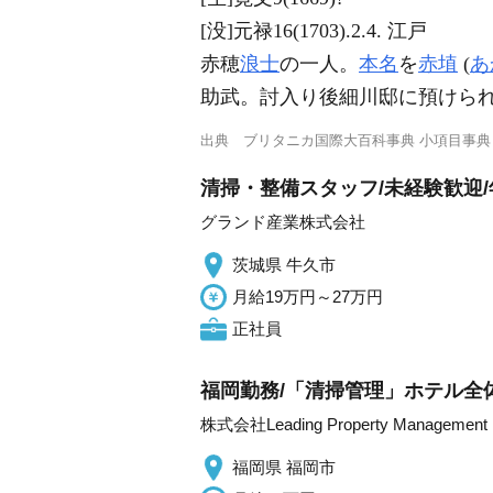
[没]元禄16(1703).2.4. 江戸
赤穂
浪士
の一人。
本名
を
赤埴
(
あ
助武。討入り後細川邸に預けら
出典
ブリタニカ国際大百科事典 小項目事典
清掃・整備スタッフ/未経験歓迎/年
グランド産業株式会社
茨城県 牛久市
月給19万円～27万円
正社員
福岡勤務/「清掃管理」ホテル全
株式会社Leading Property Management
福岡県 福岡市