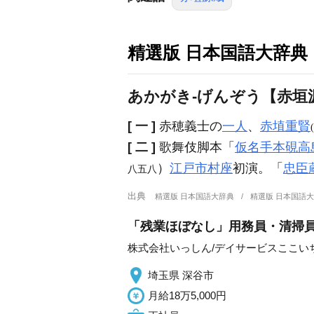
精選版 日本国語大辞典
あかがき‐げんぞう【赤垣
[ 一 ]
赤穂義士の
一人
、
赤埴重賢
[ 二 ]
歌舞伎脚本「
仮名手本硯高
）
江戸
市村座
初演。「
忠臣
八五八
出典
精選版 日本国語大辞典
精選版 日本国語
「残業ほぼなし」用務員・清掃員
株式会社いっしん/デイサービスここい
埼玉県 深谷市
月給18万5,000円