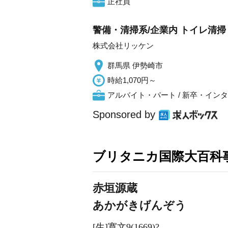
正社員
警備・清掃系/企業内 トイレ清掃
株式会社リッケン
群馬県 伊勢崎市
時給1,070円～
アルバイト・パート / 新卒・イン
Sponsored by
ブリタニカ国際大百科
赤垣源蔵
あかがきげんぞう
[生]寛文9(1669)?