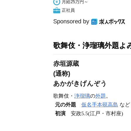
月給25万円～
正社員
Sponsored by
歌舞伎・浄瑠璃外題よ
赤垣源蔵
(通称)
あかがきげんぞう
歌舞伎・
浄瑠璃
の
外題
。
元の外題
仮名手本硯高島
など
初演
安政5.5(江戸・市村座)