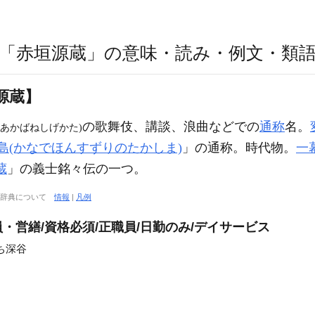
「赤垣源蔵」の意味・読み・例文・類
源蔵】
の歌舞伎、講談、浪曲などでの
通称
名。
(あかばねしげかた)
島(かなでほんすずりのたかしま)
」の通称。時代物。
一
蔵
」の義士銘々伝の一つ。
大辞典について
情報
|
凡例
・営繕/資格必須/正職員/日勤のみ/デイサービス
ち深谷