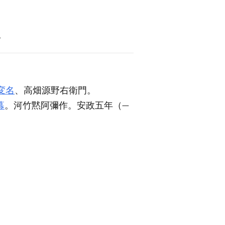
語
変名
、高畑源野右衛門。
幕
。河竹黙阿彌作。安政五年（
一