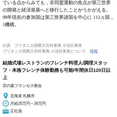
ている点からみても，非同盟運動の焦点が第三世界
の開発と経済発展へと移行したことがうかがえる。
98年現在の参加国は第三世界諸国を中心に 112ヵ国，
1機構。
出典
ブリタニカ国際大百科事典 小項目事典
ブリタニカ国際大百科事典 小項目事典について
情報
結婚式場レストランのフレンチ料理人/調理スタッ
フ・本格フレンチ体験勤務も可能/年間休日120日以
上
宮の森フランセス教会
北海道 札幌市
月給25万円～26万円
正社員