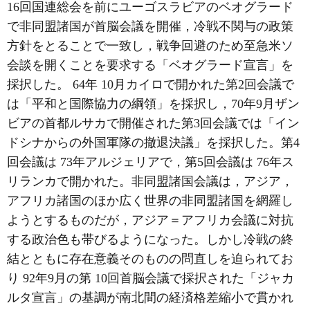
16回国連総会を前にユーゴスラビアのベオグラード
で非同盟諸国が首脳会議を開催，冷戦不関与の政策
方針をとることで一致し，戦争回避のため至急米ソ
会談を開くことを要求する「ベオグラード宣言」を
採択した。 64年 10月カイロで開かれた第2回会議で
は「平和と国際協力の綱領」を採択し，70年9月ザン
ビアの首都ルサカで開催された第3回会議では「イン
ドシナからの外国軍隊の撤退決議」を採択した。第4
回会議は 73年アルジェリアで，第5回会議は 76年ス
リランカで開かれた。非同盟諸国会議は，アジア，
アフリカ諸国のほか広く世界の非同盟諸国を網羅し
ようとするものだが，アジア＝アフリカ会議に対抗
する政治色も帯びるようになった。しかし冷戦の終
結とともに存在意義そのものの問直しを迫られてお
り 92年9月の第 10回首脳会議で採択された「ジャカ
ルタ宣言」の基調が南北間の経済格差縮小で貫かれ