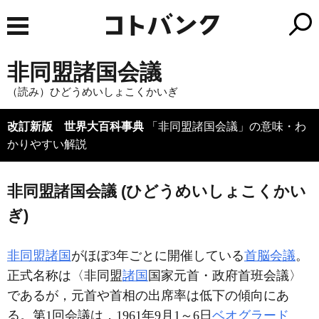
非同盟諸国会議
（読み）ひどうめいしょこくかいぎ
改訂新版 世界大百科事典
「非同盟諸国会議」の意味・わ
かりやすい解説
非同盟諸国会議 (ひどうめいしょこくかい
ぎ)
非同盟諸国
がほぼ3年ごとに開催している
首脳会議
。
正式名称は〈非同盟
諸国
国家元首・政府首班会議〉
であるが，元首や首相の出席率は低下の傾向にあ
る。第1回会議は，1961年9月1～6日
ベオグラード