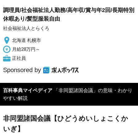
調理員/社会福祉法人勤務/高年収/賞与年2回/長期特別
休暇あり/髪型服装自由
社会福祉法人とらくろ
北海道 札幌市
月給28万円～
正社員
Sponsored by
百科事典マイペディア
「非同盟諸国会議」の意味・わかり
やすい解説
非同盟諸国会議【ひどうめいしょこくか
いぎ】