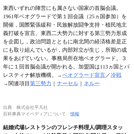
東西いずれの陣営にも属さない国家の首脳会議。
1961年ベオグラードで第１回会議（25ヵ国参加）を
開催，国際緊張緩和・民族解放闘争支持・植民地主
義打破を宣言。東西二大勢力に対する第三勢力形成
を企図し，政治問題とともに南北間の経済格差是正
にも取り組んでいるが，内部対立が生じ，所期の成
果をあげていない。事務局所在地ベオグラード。３
年に１回首脳会議が開かれる。加盟国は113ヵ国とパ
レスティナ解放機構。→
ベオグラード宣言
／
冷戦
→関連項目
第三勢力
｜
ナーセル
｜
ネルー
出典
株式会社平凡社
百科事典マイペディアについて
情報
結婚式場レストランのフレンチ料理人/調理スタッ