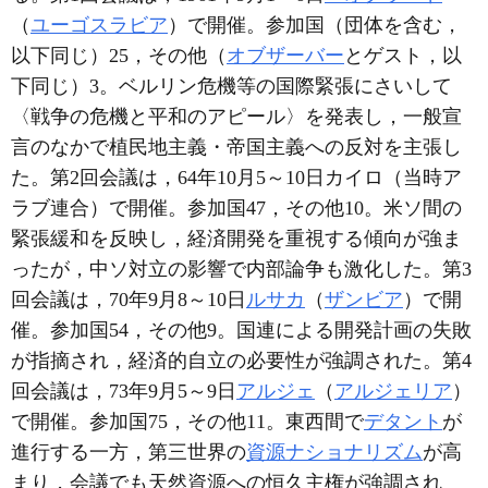
（
ユーゴスラビア
）で開催。参加国（団体を含む，
以下同じ）25，その他（
オブザーバー
とゲスト，以
下同じ）3。ベルリン危機等の国際緊張にさいして
〈戦争の危機と平和のアピール〉を発表し，一般宣
言のなかで植民地主義・帝国主義への反対を主張し
た。第2回会議は，64年10月5～10日カイロ（当時ア
ラブ連合）で開催。参加国47，その他10。米ソ間の
緊張緩和を反映し，経済開発を重視する傾向が強ま
ったが，中ソ対立の影響で内部論争も激化した。第3
回会議は，70年9月8～10日
ルサカ
（
ザンビア
）で開
催。参加国54，その他9。国連による開発計画の失敗
が指摘され，経済的自立の必要性が強調された。第4
回会議は，73年9月5～9日
アルジェ
（
アルジェリア
）
で開催。参加国75，その他11。東西間で
デタント
が
進行する一方，第三世界の
資源ナショナリズム
が高
まり，会議でも天然資源への恒久主権が強調され