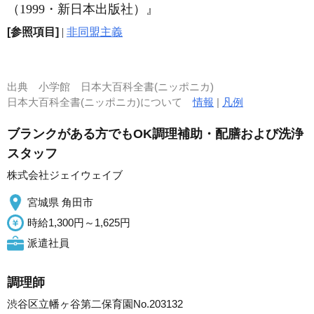
（1999・新日本出版社）』
[参照項目]
|
非同盟主義
出典
小学館 日本大百科全書(ニッポニカ)
日本大百科全書(ニッポニカ)について
情報
|
凡例
ブランクがある方でもOK調理補助・配膳および洗浄
スタッフ
株式会社ジェイウェイブ
宮城県 角田市
時給1,300円～1,625円
派遣社員
調理師
渋谷区立幡ヶ谷第二保育園No.203132