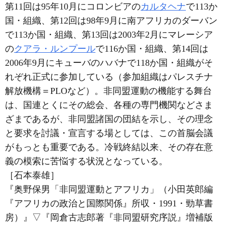
第11回は95年10月にコロンビアの
カルタヘナ
で113か
国・組織、第12回は98年9月に南アフリカのダーバン
で113か国・組織、第13回は2003年2月にマレーシア
の
クアラ・ルンプール
で116か国・組織、第14回は
2006年9月にキューバのハバナで118か国・組織がそ
れぞれ正式に参加している（参加組織はパレスチナ
解放機構＝PLOなど）。非同盟運動の機能する舞台
は、国連とくにその総会、各種の専門機関などさま
ざまであるが、非同盟諸国の団結を示し、その理念
と要求を討議・宣言する場としては、この首脳会議
がもっとも重要である。冷戦終結以来、その存在意
義の模索に苦悩する状況となっている。
［石本泰雄］
『奥野保男「非同盟運動とアフリカ」（小田英郎編
『アフリカの政治と国際関係』所収・1991・勁草書
房）』
▽
『岡倉古志郎著『非同盟研究序説』増補版