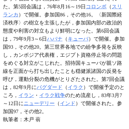
た。第5回会議は，76年8月16～19日
コロンボ
（
スリ
ランカ
）で開催。参加国86，その他16。〈新国際経
済秩序〉の樹立を主張したが，参加国内部の政治的
態度や利害の対立もより鮮明になった。第6回会議
は，79年9月3～6日
ハバナ
（
キューバ
）で開催。参加
国93，その他20。第三世界各地での紛争多発を反映
し，カンボジア代表権，エジプト資格停止等の問題
をめぐる対立がこじれた。招待国キューバが親ソ路
線を正面から打ち出したことも穏健派諸国の反発を
呼び，運動分裂の危機がとりざたされた。第7回会議
は，82年9月に
バグダード
（
イラク
）で開催予定のと
ころ，
イラン
・
イラク戦争
のため流産し，83年3月7
～12日に
ニューデリー
（
インド
）で開催された。参
加国97，その他2。
執筆者：
木戸 蓊