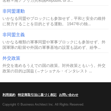
名称＝南アフリカ共和国Republic of S...
非同盟運動
いかなる同盟やブロックにも参加せず，平和と安全の維持
に努力することを目的とする運動。 1947年の独...
非同盟主義
いかなる種類の軍事同盟や軍事ブロックにも参加せず、外
国軍隊の駐留や外国の軍事基地の設置も認めず、紛争...
外交政策
外交を進めるうえでの国の政策。対外政策ともいう。外交
政策の目的は国益 (→ナショナル・インタレスト ...
利用規約
特定商取引法に基づく表記
お問い合わせ
Copyright © Business Architect Inc. All Rights Reserved.