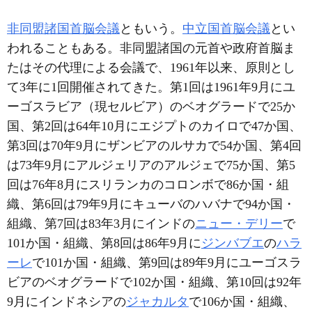
非同盟諸国首脳会議
ともいう。
中立国首脳会議
とい
われることもある。非同盟諸国の元首や政府首脳ま
たはその代理による会議で、1961年以来、原則とし
て3年に1回開催されてきた。第1回は1961年9月にユ
ーゴスラビア（現セルビア）のベオグラードで25か
国、第2回は64年10月にエジプトのカイロで47か国、
第3回は70年9月にザンビアのルサカで54か国、第4回
は73年9月にアルジェリアのアルジェで75か国、第5
回は76年8月にスリランカのコロンボで86か国・組
織、第6回は79年9月にキューバのハバナで94か国・
組織、第7回は83年3月にインドの
ニュー・デリー
で
101か国・組織、第8回は86年9月に
ジンバブエ
の
ハラ
ーレ
で101か国・組織、第9回は89年9月にユーゴスラ
ビアのベオグラードで102か国・組織、第10回は92年
9月にインドネシアの
ジャカルタ
で106か国・組織、