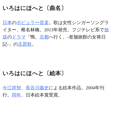
いろはにほへと〔曲名〕
日本
の
ポピュラー音楽
。歌は女性シンガーソングラ
イター、椎名林檎。2013年発売。フジテレビ系で
放
送
の
ドラマ
「鴨、
京都
へ行く。-老舗旅館の女将日
記-」の
主題歌
。
いろはにほへと〔絵本〕
今江祥智
、
長谷川義史
による絵本作品。2004年刊
行。
同年
、日本絵本賞受賞。