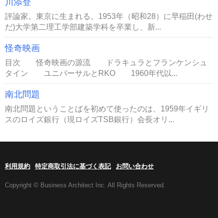
川添登
評論家。東京に生まれる。1953年（昭和28）に早稲田(わせ
だ)大学第二理工学部建築学科を卒業し、新...
怪奇映画
目次 怪奇映画の源流 ドラキュラとフランケンシュ
タイン ユニバーサルとRKO 1960年代以...
南北問題
南北問題ということばを初めて使ったのは、1959年イギリ
スのロイズ銀行（現ロイズTSB銀行）会長オリ...
利用規約
特定商取引法に基づく表記
お問い合わせ
Copyright © Business Architect Inc. All Rights Reserved.