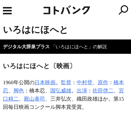
いろはにほへと
デジタル大辞泉プラス
「いろはにほへと」の解説
いろはにほへと〔映画〕
1960年公開の
日本映画
。
監督
：
中村登
、
原作
：
橋本
忍
、
脚色
：橋本忍、
国弘威雄
。
出演
：
佐田啓二
、
宮
口精二
、
殿山泰司
、三井弘次、織田政雄ほか。第15
回毎日映画コンクール脚本賞受賞。